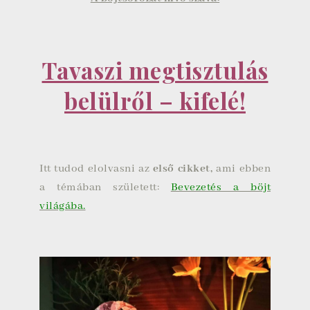
Tavaszi megtisztulás
belülről – kifelé!
Itt tudod elolvasni az
első cikket,
ami ebben
a témában született:
Bevezetés a böjt
világába.