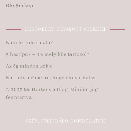
Blogtérkép
LEGTÖBBET OLVASOTT CIKKEIM
Napi fél kiló saláta?
5 hastípus – Te melyikbe tartozol?
Az ég minden kékje
Kattints a címekre, hogy elolvashatsd.
© 2025 Ms Hortensia Blog. Minden jog
fenntartva.
SZÉP, INSPIRÁLÓ GONDOLATOK