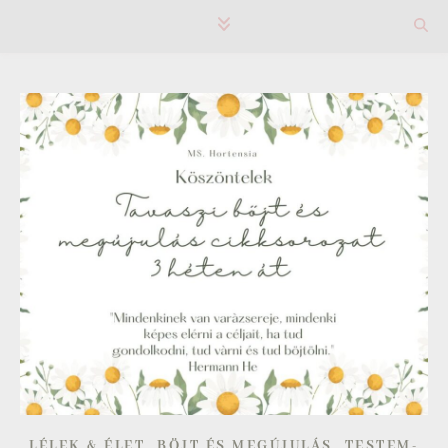
,
,
LÉLEK & ÉLET
BÖJT ÉS MEGÚJULÁS
TESTEM-