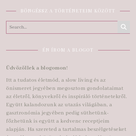
BÖNGÉSSZ A TÖRTÉNETEIM KÖZÖTT
ÉN ÍROM A BLOGOT
Üdvözöllek a blogomon
!
Itt a tudatos életmód, a slow living és az
önismeret jegyében megosztom gondolataimat
az életről, könyvekről és inspiráló történetekről.
Együtt kalandozunk az utazás világában, a
gasztronómia jegyében pedig süthetünk-
főzhetünk is együtt a kedvenc receptjeim
alapján. Ha szereted a tartalmas beszélgetéseket