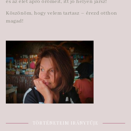
és az élet apró örömeit, itt jó helyen jársz!
Köszönöm, hogy velem tartasz – érezd otthon
magad!
TÖRTÉNETEIM IRÁNYTŰJE