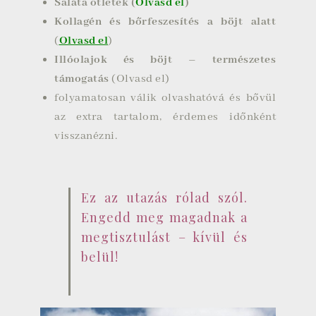
Saláta ötletek (
Olvasd el
)
Kollagén és bőrfeszesítés a böjt alatt
(
Olvasd el
)
Illóolajok és böjt – természetes
támogatás
(Olvasd el)
folyamatosan válik olvashatóvá és bővül
az extra tartalom, érdemes időnként
visszanézni.
Ez az utazás rólad szól.
Engedd meg magadnak a
megtisztulást – kívül és
belül!