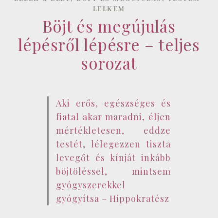
LELKEM
Böjt és megújulás
lépésről lépésre – teljes
sorozat
Aki erős, egészséges és
fiatal akar maradni, éljen
mértékletesen, eddze
testét, lélegezzen tiszta
levegőt és kínját inkább
böjtöléssel, mintsem
gyógyszerekkel
gyógyítsa – Hippokratész