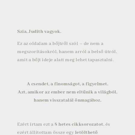
Szia, Judith vagyok.
Ez az oldalam a bőjtről szól – de nem a
megszorításokról, hanem arról a belső útról,
amit a bőjt ideje alatt meg lehet tapasztalni.
A csendet, a finomságot, a figyelmet.
Azt, amikor az ember nem eltűnik a világból,
hanem visszatalál önmagához.
Ezért írtam ezt a
8 hetes cikksorozatot
, és
ezért állítottam össze egy
letölthető