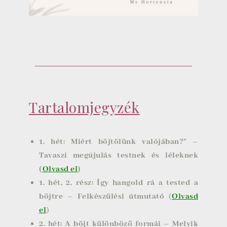
Tartalomjegyzék
1. hét:
Miért böjtölünk valójában?” –
Tavaszi megújulás testnek és léleknek
(
Olvasd el
)
1. hét, 2. rész:
Így hangold rá a tested a
böjtre – Felkészülési útmutató
(
Olvasd
el
)
2. hét:
A böjt különböző formái – Melyik