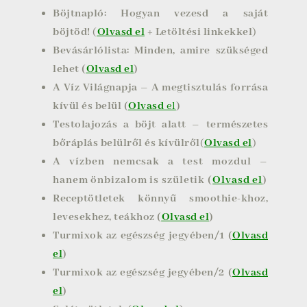
Böjtnapló: Hogyan vezesd a saját
böjtöd!
(
Olvasd el
+
Letöltési linkekkel
)
Bevásárlólista: Minden, amire szükséged
lehet (
Olvasd el
)
A Víz Világnapja – A megtisztulás forrása
kívül és belül (
Olvasd
el
)
Testolajozás a böjt alatt – természetes
bőráplás belülről és kívülről
(
Olvasd el
)
A vízben nemcsak a test mozdul –
hanem önbizalom is születik (
Olvasd el
)
Receptötletek könnyű smoothie-khoz,
levesekhez, teákhoz (
Olvasd el
)
Turmixok az egészség jegyében/1 (
Olvasd
el
)
Turmixok az egészség jegyében/2 (
Olvasd
el
)