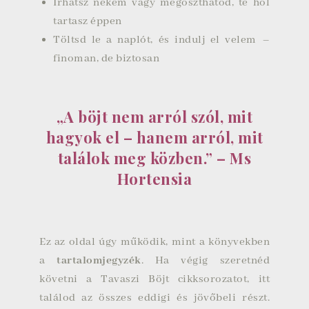
Írhatsz nekem vagy megoszthatod, te hol
tartasz éppen
Töltsd le a naplót, és indulj el velem –
finoman, de biztosan
„A böjt nem arról szól, mit
hagyok el – hanem arról, mit
találok meg közben.” – Ms
Hortensia
Ez az oldal úgy működik, mint a könyvekben
a
tartalomjegyzék
. Ha végig szeretnéd
követni a Tavaszi Böjt cikksorozatot, itt
találod az összes eddigi és jövőbeli részt.