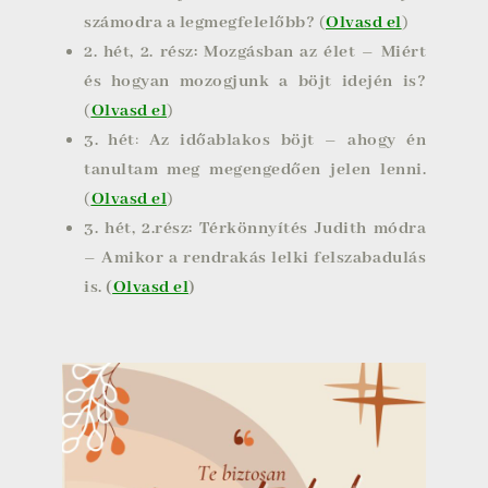
számodra a legmegfelelőbb?
(
Olvasd el
)
2. hét, 2. rész: Mozgásban az élet – Miért
és hogyan mozogjunk a böjt idején is?
(
Olvasd el
)
3. hét
:
Az időablakos böjt – ahogy én
tanultam meg megengedően jelen lenni.
(
Olvasd el
)
3. hét, 2.rész: Térkönnyítés Judith módra
– Amikor a rendrakás lelki felszabadulás
is. (
Olvasd el
)