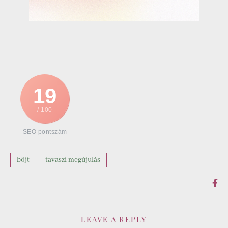
19
/ 100
SEO pontszám
böjt
tavaszi megújulás
LEAVE A REPLY