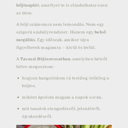
bőjtnaplót
, amellyel te is elindulhatsz ezen
az úton.
A böjt számomra nem lemondás. Nem egy
szigorú szabályrendszer. Hanem egy
belső
megállás
. Egy időszak, amikor újra
figyelhetek magamra – kívül és belül.
A
Tavaszi Böjtsorozatban
, amelyben hétről
hétre megosztom:
hogyan hangolódom rá testileg-lelkileg a
böjtre,
miként ápolom magam a napok során,
mit tanulok elengedésről, jelenlétről,
újrakezdésről.