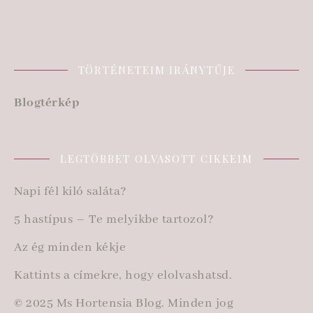
TÖRTÉNETEIM IRÁNYTŰJE
Blogtérkép
LEGTÖBBET OLVASOTT CIKKEIM
Napi fél kiló saláta?
5 hastípus – Te melyikbe tartozol?
Az ég minden kékje
Kattints a címekre, hogy elolvashatsd.
© 2025 Ms Hortensia Blog. Minden jog