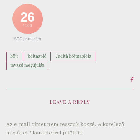
26
/ 100
SEO pontszám
böjt
böjtnapló
Judith böjtnaplója
tavaszi megújulás
LEAVE A REPLY
Az e-mail címet nem tesszük közzé.
A kötelező
mezőket
*
karakterrel jelöltük