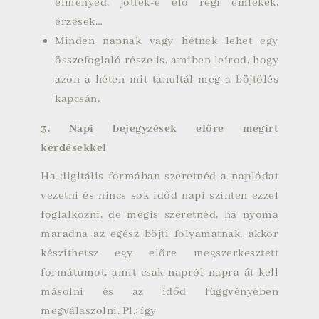
élményed, jöttek-e elő régi emlékek,
érzések…
Minden napnak vagy hétnek lehet egy
összefoglaló része is, amiben leírod, hogy
azon a héten mit tanultál meg a böjtölés
kapcsán.
3. Napi bejegyzések előre megírt
kérdésekkel
Ha digitális formában szeretnéd a naplódat
vezetni és nincs sok időd napi szinten ezzel
foglalkozni, de mégis szeretnéd, ha nyoma
maradna az egész böjti folyamatnak, akkor
készíthetsz egy előre megszerkesztett
formátumot, amit csak napról-napra át kell
másolni és az időd függvényében
megválaszolni. Pl.: így