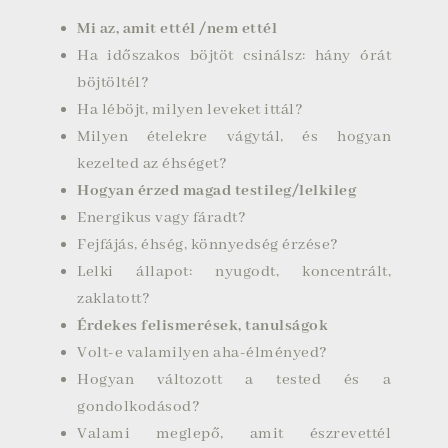
Mi az, amit ettél /nem ettél
Ha időszakos böjtöt csinálsz: hány órát
böjtöltél?
Ha léböjt, milyen leveket ittál?
Milyen ételekre vágytál, és hogyan
kezelted az éhséget?
Hogyan érzed magad testileg/lelkileg
Energikus vagy fáradt?
Fejfájás, éhség, könnyedség érzése?
Lelki állapot: nyugodt, koncentrált,
zaklatott?
Érdekes felismerések, tanulságok
Volt-e valamilyen aha-élményed?
Hogyan változott a tested és a
gondolkodásod?
Valami meglepő, amit észrevettél