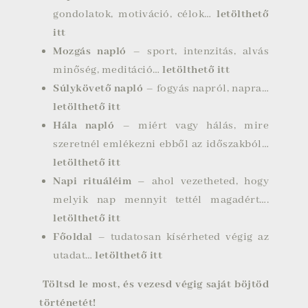
gondolatok, motiváció, célok…
letölthető
itt
Mozgás napló
– sport, intenzitás, alvás
minőség, meditáció…
letölthető itt
Súlykövető napló
– fogyás napról, napra…
letölthető itt
Hála napló
– miért vagy hálás, mire
szeretnél emlékezni ebből az időszakból…
letölthető itt
Napi rituáléim –
ahol vezetheted, hogy
melyik nap mennyit tettél magadért….
letölthető itt
Főoldal
– tudatosan kísérheted végig az
utadat…
letölthető itt
Töltsd le most, és vezesd végig saját böjtöd
történetét!