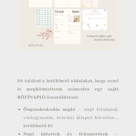
Itt találod a letölthető oldalakat, hogy ezzel
is megkönnyítsem számodra egy saját
BÖJTNAPLÓ összeállítását.
Öngondoskodás napló
– napi feladatok,
vízfogyasztás, érzelmi állapot követése….
letölthető itt
Napi idézetek és felismerések
–