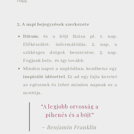
függ.
2. A napi bejegyzések szerkezete
Dátum
, és a böjt fázisa pl. 1. nap.
Előkészület- informálódás, 2. nap, a
szükésges dolgok beszerzése, 3. nap.
Fogjunk bele, és így tovább
Minden napot a naplódban, kezdhetsz egy
inspiráló idézettel
. Ez ad egy fajta keretet
az egésznek és lehet minden napnak ez a
mottója.
“A legjobb orvosság a
pihenés és a böjt”
–
Benjamin Franklin