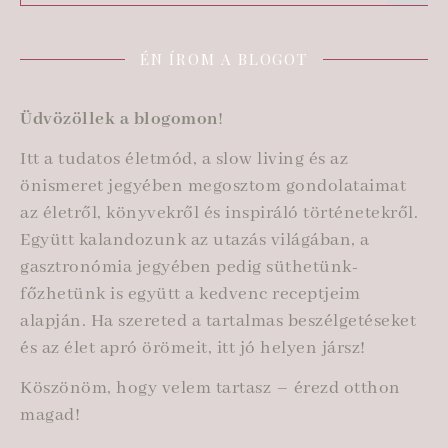
ÉN ÍROM A BLOGOT
Üdvözöllek a blogomon
!
Itt a tudatos életmód, a slow living és az
önismeret jegyében megosztom gondolataimat
az életről, könyvekről és inspiráló történetekről.
Együtt kalandozunk az utazás világában, a
gasztronómia jegyében pedig süthetünk-
főzhetünk is együtt a kedvenc receptjeim
alapján. Ha szereted a tartalmas beszélgetéseket
és az élet apró örömeit, itt jó helyen jársz!
Köszönöm, hogy velem tartasz – érezd otthon
magad!