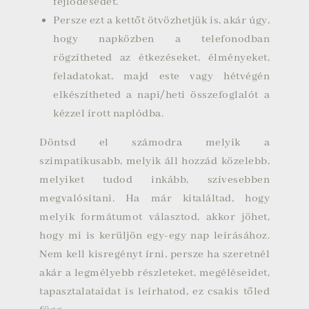
fejlődésedet.
Persze ezt a kettőt ötvözhetjük is, akár úgy,
hogy napközben a telefonodban
rögzítheted az étkezéseket, élményeket,
feladatokat, majd este vagy hétvégén
elkészítheted a napi/heti összefoglalót a
kézzel írott naplódba.
Döntsd el számodra melyik a
szimpatikusabb, melyik áll hozzád közelebb,
melyiket tudod inkább, szívesebben
megvalósítani. Ha már kitaláltad, hogy
melyik formátumot választod, akkor jöhet,
hogy mi is kerüljön egy-egy nap leírásához.
Nem kell kisregényt írni, persze ha szeretnél
akár a legmélyebb részleteket, megéléseidet,
tapasztalataidat is leírhatod, ez csakis tőled