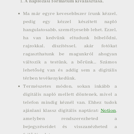
A naplózási formátum kiválasztása.
Ma már egyre kevesebbszer írunk kézzel,
pedig egy kézzel készített napló
hangulatosabb, személyesebb lehet. Ezzel,
ha van kedvünk eltudunk bíbelődni,
rajzokkal, díszítéssel, akár fotókat
ragaszthatunk be magunkról ahogyan
változik a testünk, a bőrünk… Számos
lehetőség van és addig sem a digitális
térben tevékenykedünk.
Természetes módon, sokan inkább a
digitális napló mellett döntenek, mivel a
telefon mindig kéznél van. Ehhez tudok
ajánlani klassz digitális naptárat:
Notion
,
amelyben rendszerezheted a
bejegyzéseidet és visszanézheted a