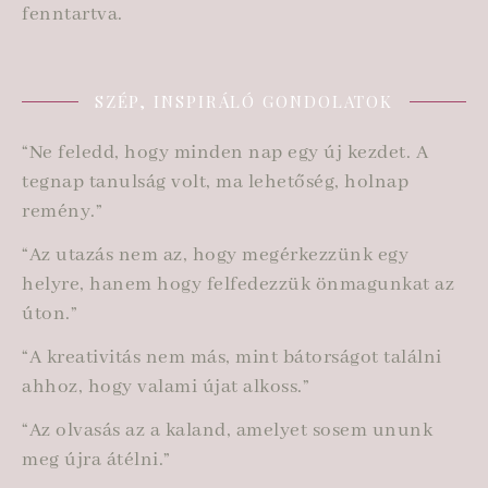
fenntartva.
SZÉP, INSPIRÁLÓ GONDOLATOK
“Ne feledd, hogy minden nap egy új kezdet. A
tegnap tanulság volt, ma lehetőség, holnap
remény.”
“Az utazás nem az, hogy megérkezzünk egy
helyre, hanem hogy felfedezzük önmagunkat az
úton.”
“A kreativitás nem más, mint bátorságot találni
ahhoz, hogy valami újat alkoss.”
“Az olvasás az a kaland, amelyet sosem ununk
meg újra átélni.”