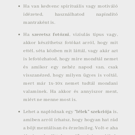
Ha van kedvenc spirituális vagy motiváló
idézeted, használhatod napindító
mantraként is.
Ha
szeretsz fotózni
, viziulás típus vagy,
akkor készíthetsz fotókat arról, hogy mit
ettél, séta közben mit láttál, vagy akár azt
is lefotózhatod, hogy mire mondtál nemet
és amikor egy nehéz napod van, csak
visszanézed, hogy milyen ügyes is voltál,
mert már 1x-10x nemet tudtál mondani
valaminek. Ha akkor és annyiszor ment,
miért ne menne most is.
Lehet a naplódnak egy
“lélek” szekciója
is,
amiben arról írhatsz, hogy hogyan hat rád
a böjt mentálisan és érzelmileg. Volt-e aha