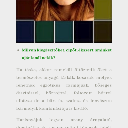
Milyen kiegészítőket, cipőt, ékszert, sminket
ajánlanál nekik?
Ha táska, akkor remekül öltöztetik őket a
természetes anyagú táskák, kosarak, melyek
lehetnek egzotikus formájúak, bőséges
díszítéssel, bőrrojttal, foltozott bőrrel
ellátva; de a bőr, fa, szalma és lenvászon
bármelyik kombinációja is kiváló.
Harisnyájuk legyen arany árnyalatú,
domináljanak a napbarnított tónusok: fahéj,