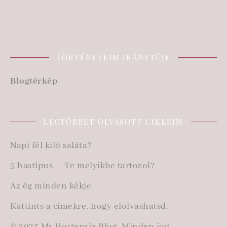
TÖRTÉNETEIM IRÁNYTŰJE
Blogtérkép
LEGTÖBBET OLVASOTT CIKKEIM
Napi fél kiló saláta?
5 hastípus – Te melyikbe tartozol?
Az ég minden kékje
Kattints a címekre, hogy elolvashatsd.
© 2025 Ms Hortensia Blog. Minden jog