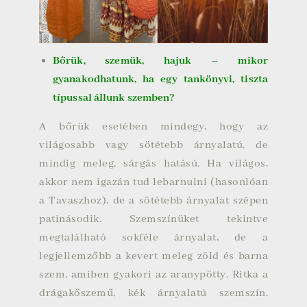
Bőrük, szemük, hajuk – mikor
gyanakodhatunk, ha egy tankönyvi, tiszta
típussal állunk szemben?
A bőrük esetében mindegy, hogy az
világosabb vagy sötétebb árnyalatú, de
mindig meleg, sárgás hatású. Ha világos,
akkor nem igazán tud lebarnulni (hasonlóan
a Tavaszhoz), de a sötétebb árnyalat szépen
patinásodik. Szemszínüket tekintve
megtalálható sokféle árnyalat, de a
legjellemzőbb a kevert meleg zöld és barna
szem, amiben gyakori az aranypötty. Ritka a
drágakőszemű, kék árnyalatú szemszín.