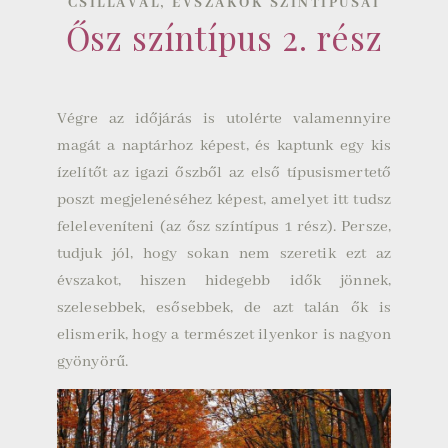
,
CSILLÁVAL
ÉVSZAKOK SZÍNTÍPUSAI
Ősz színtípus 2. rész
Végre az időjárás is utolérte valamennyire
magát a naptárhoz képest, és kaptunk egy kis
ízelítőt az igazi őszből az első típusismertető
poszt megjelenéséhez képest, amelyet itt tudsz
feleleveníteni (
az ősz színtípus 1 rész
). Persze,
tudjuk jól, hogy sokan nem szeretik ezt az
évszakot, hiszen hidegebb idők jönnek,
szelesebbek, esősebbek, de azt talán ők is
elismerik, hogy a természet ilyenkor is nagyon
gyönyörű.