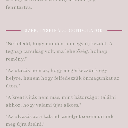
fenntartva.
SZÉP, INSPIRÁLÓ GONDOLATOK
“Ne feledd, hogy minden nap egy új kezdet. A
tegnap tanulság volt, ma lehetőség, holnap
remény.”
“Az utazás nem az, hogy megérkezzünk egy
helyre, hanem hogy felfedezzük önmagunkat az
úton.”
“A kreativitás nem más, mint bátorságot találni
ahhoz, hogy valami újat alkoss.”
“Az olvasás az a kaland, amelyet sosem ununk
meg újra átélni.”