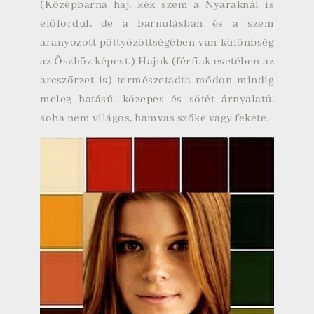
(Középbarna haj, kék szem a Nyaraknál is
előfordul, de a barnulásban és a szem
aranyozott pöttyözöttségében van különbség
az Őszhöz képest.) Hajuk (férfiak esetében az
arcszőrzet is) természetadta módon mindig
meleg hatású, közepes és sötét árnyalatú,
soha nem világos, hamvas szőke vagy fekete.