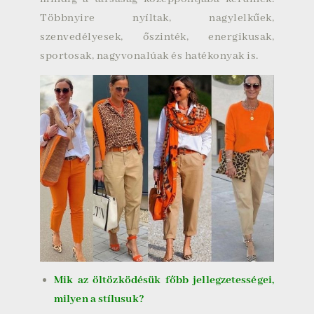
Többnyire nyíltak, nagylelkűek,
szenvedélyesek, őszinték, energikusak,
sportosak, nagyvonalúak és hatékonyak is.
Mik az öltözködésük főbb jellegzetességei,
milyen a stílusuk?