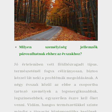
Milyen személyiség jellemzők
párosulhatnak ehhez az évszakhoz?
Jó értelemben vett földhözragadt típus,
természeténél fogva célirányosan, biztos
kézzel lát neki a problémák megoldásának. A
négy évszak közül az ebbe a csoportba
tartozó személyek a legenergikusabbak,
legszínesebbek, egyszerűen észre kell őket
venni. Vidám, hangos természetükkel szinte
mindig a társaság középpontjába kerülnek.