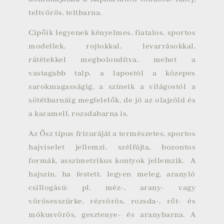
teltvörös, teltbarna.
Cipőik legyenek kényelmes, fiatalos, sportos
modellek, rojtokkal, levarrásokkal,
rátétekkel megbolondítva, mehet a
vastagabb talp, a lapostól a közepes
sarokmagasságig, a színeik a világostól a
sötétbarnáig megfelelők, de jó az olajzöld és
a karamell, rozsdabarna is.
Az Ősz típus frizuráját a természetes, sportos
hajviselet jellemzi, szélfújta, bozontos
formák, asszimetrikus kontyok jellemzik. A
hajszín, ha festett, legyen meleg, aranyló
csillogású: pl. méz-, arany- vagy
vörösesszürke, rézvörös, rozsda-, rőt- és
mókusvörös, gesztenye- és aranybarna. A