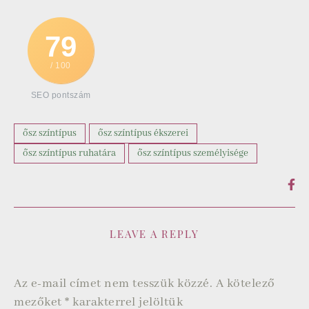
79
/ 100
SEO pontszám
ősz színtípus
ősz színtípus ékszerei
ősz színtípus ruhatára
ősz színtípus személyisége
LEAVE A REPLY
Az e-mail címet nem tesszük közzé.
A kötelező
mezőket
*
karakterrel jelöltük