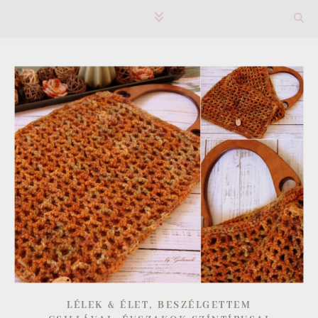
,
LÉLEK & ÉLET
BESZÉLGETTEM