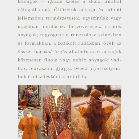
klumpák – igazán széles a skála, amiből
válogathatnak. Öltözetük anyaga és mintái
jellemzően természetesek, egyszínűek vagy
magában mintásak, beszövésesek, cirmos
anyagok; ragyognak a reneszánsz színekben
és formákban, a batikolt ruhákban, övék az
összes barnás/sárgás állatminta; az anyagok
közepesen finom vagy nehéz anyagok: vad-
bőr, lenvászon, gyapjú, tweed, nyersselyem,
buklé, díszítésként akár toll is.