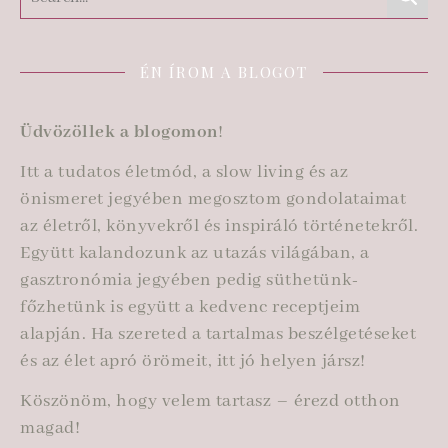
ÉN ÍROM A BLOGOT
Üdvözöllek a blogomon
!
Itt a tudatos életmód, a slow living és az
önismeret jegyében megosztom gondolataimat
az életről, könyvekről és inspiráló történetekről.
Együtt kalandozunk az utazás világában, a
gasztronómia jegyében pedig süthetünk-
főzhetünk is együtt a kedvenc receptjeim
alapján. Ha szereted a tartalmas beszélgetéseket
és az élet apró örömeit, itt jó helyen jársz!
Köszönöm, hogy velem tartasz – érezd otthon
magad!