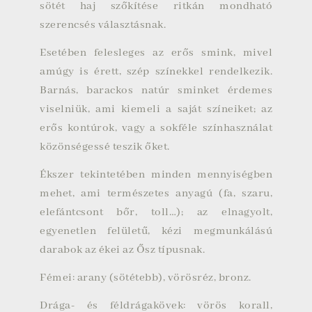
sötét haj szőkítése ritkán mondható
szerencsés választásnak.
Esetében felesleges az erős smink, mivel
amúgy is érett, szép színekkel rendelkezik.
Barnás, barackos natúr sminket érdemes
viselniük, ami kiemeli a saját színeiket; az
erős kontúrok, vagy a sokféle színhasználat
közönségessé teszik őket.
Ékszer tekintetében minden mennyiségben
mehet, ami természetes anyagú (fa, szaru,
elefántcsont bőr, toll…); az elnagyolt,
egyenetlen felületű, kézi megmunkálású
darabok az ékei az Ősz típusnak.
Fémei: arany (sötétebb), vörösréz, bronz.
Drága- és féldrágakövek: vörös korall,