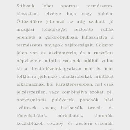
Stílusuk lehet sportos, természetes,
klasszikus, elvétve buja vagy bohém.
Öltözetükre jellemző az alig szabott, jó
mozgási lehetőséget biztosító ruhák
jelenléte a gardróbjukban, kihasználva a
természetes anyagok sajátosságait. Sokszor
jelen van az aszimmetria, és a rusztikus
népviseletet mintha csak neki találták volna
ki; a divatintézetek gyakran más és más
folklórra jellemző ruhadarabokat, mintákat
alkalmaznak, hol karakteresebben, hol csak
jelzésszerűen, vagy kombinálva azokat, pl.:
norvégmintás pulóverek, ponchók, házi
szőttesek, vastag harisnyák,
tweed
– és
lódenkabátok
, bőrkabátok, kimonók,
kozákblúzok, cowboy- és western csizmák,