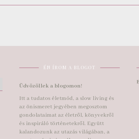
T
ÉN ÍROM A BLOGOT
Üdvözöllek a blogomon
!
Itt a tudatos életmód, a slow living és
az önismeret jegyében megosztom
gondolataimat az életről, könyvekről
és inspiráló történetekről. Együtt
kalandozunk az utazás világában, a