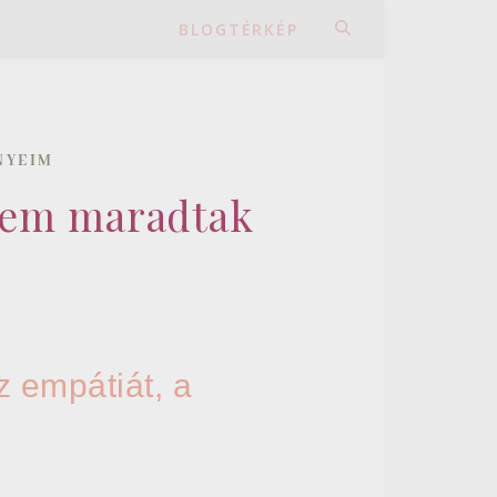
BLOGTÉRKÉP
NYEIM
elem maradtak
z empátiát, a