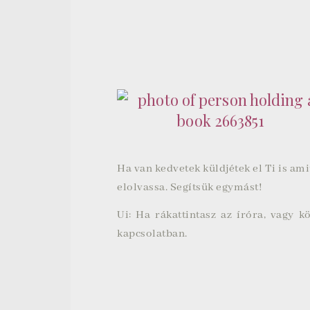
Ha van kedvetek küldjétek el Ti is ami
elolvassa. Segítsük egymást!
Ui: Ha rákattintasz az íróra, vagy 
kapcsolatban.