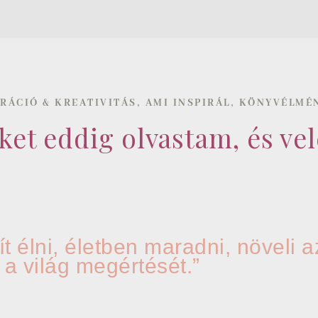
,
,
IRÁCIÓ & KREATIVITÁS
AMI INSPIRÁL
KÖNYVÉLMÉ
et eddig olvastam, és v
t élni, életben maradni, növeli a
a világ megértését.”