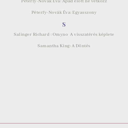
Péterfy-Novák Éva: Apád előtt ne vetkőzz
Péterfy-Novák Éva: Egyasszony
S
Salinger Richard : Omyno A visszatérés képlete
Samantha King: A Döntés