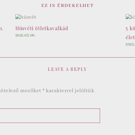
EZ IS ÉRDEKELHET
n.
Húsvéti ötletkavalkád
5 k
2022.03.06.
éle
2025.
LEAVE A REPLY
kötelező mezőket
*
karakterrel jelöltük