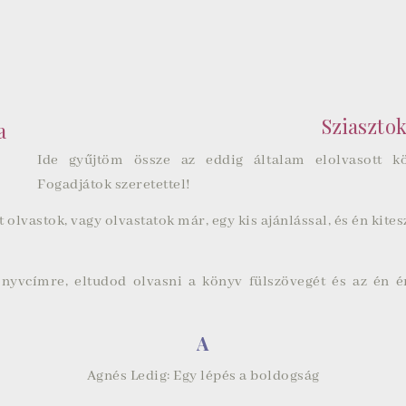
Sziasztok
Ide gyűjtöm össze az eddig általam elolvasott k
Fogadjátok szeretettel!
t olvastok, vagy olvastatok már, egy kis ajánlással, és én kite
könyvcímre, eltudod olvasni a könyv fülszövegét és az én 
A
Agnés Ledig: Egy lépés a boldogság