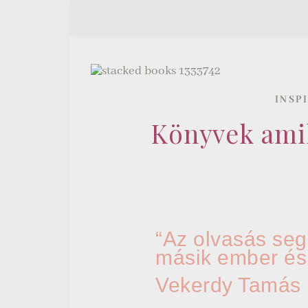
INSP
Könyvek amik
“Az olvasás segí
másik ember és 
Vekerdy Tamás