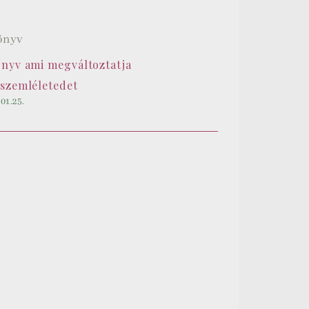
önyv ami megváltoztatja
tszemléletedet
01.25.