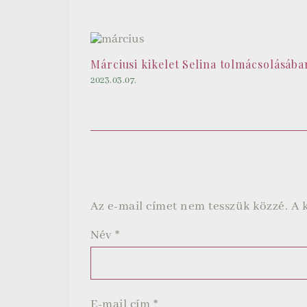
Márciusi kikelet Selina tolmácsolásába
2023.03.07.
Az e-mail címet nem tesszük közzé.
A 
Név
*
E-mail cím
*