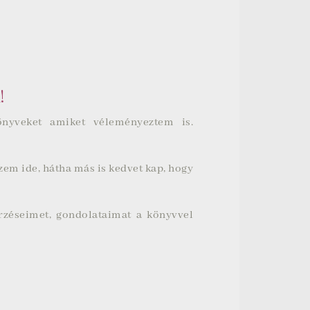
!
önyveket amiket véleményeztem is.
szem ide, hátha más is kedvet kap, hogy
érzéseimet, gondolataimat a könyvvel