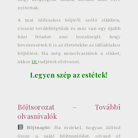
nyitottak.
A mai időszakos böjtről szóló cikkben,
viszont továbbléptünk és már van egy újabb
házi feladat ami hozzásegít, hogy
bevezessétek ti is az életetekbe az időablakos
böjtölést. Ha még nemolvastátok a cikket,
akkor
itt
tudjátok elolvasni.
Legyen szép az estétek!
Böjtsorozat – További
olvasnivalók
Böjtnapló
: Ha érdekel, hogyan állítsd
össze a saját böjtnaplódat, olvasd el