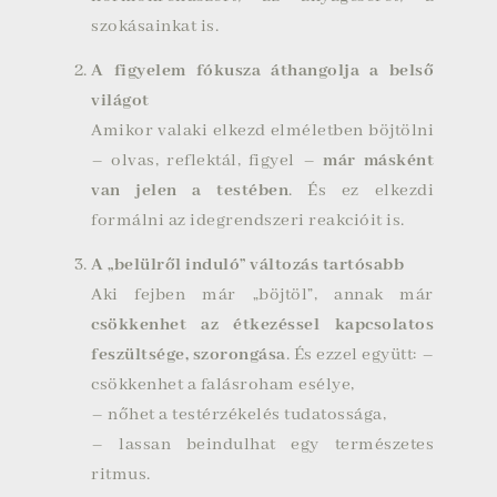
szokásainkat is.
A figyelem fókusza áthangolja a belső
világot
Amikor valaki elkezd elméletben böjtölni
– olvas, reflektál, figyel –
már másként
van jelen a testében
. És ez elkezdi
formálni az idegrendszeri reakcióit is.
A „belülről induló” változás tartósabb
Aki fejben már „böjtöl”, annak már
csökkenhet az étkezéssel kapcsolatos
feszültsége, szorongása
. És ezzel együtt: –
csökkenhet a falásroham esélye,
– nőhet a testérzékelés tudatossága,
– lassan beindulhat egy természetes
ritmus.