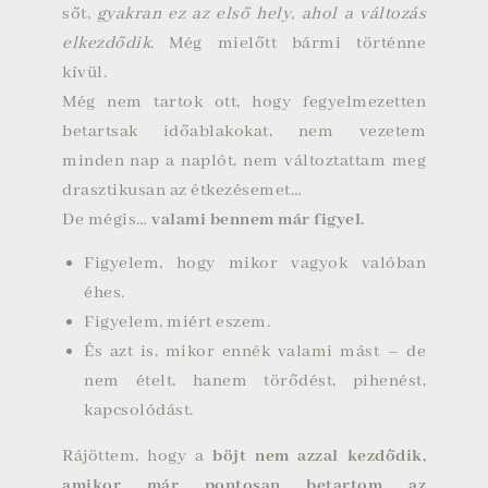
sőt,
gyakran ez az első hely, ahol a változás
elkezdődik
. Még mielőtt bármi történne
kívül.
Még nem tartok ott, hogy fegyelmezetten
betartsak időablakokat, nem vezetem
minden nap a naplót, nem változtattam meg
drasztikusan az étkezésemet…
De mégis…
valami bennem már figyel.
Figyelem, hogy mikor vagyok valóban
éhes.
Figyelem, miért eszem.
És azt is, mikor ennék valami mást – de
nem ételt, hanem törődést, pihenést,
kapcsolódást.
Rájöttem, hogy a
böjt nem azzal kezdődik,
amikor már pontosan betartom az