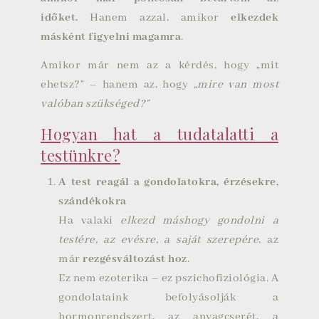
időket.
Hanem azzal, amikor
elkezdek
másként figyelni magamra
.
Amikor már nem az a kérdés, hogy „mit
ehetsz?” – hanem az, hogy
„mire van most
valóban szükséged?”
Hogyan hat a tudatalatti a
testünkre?
A test reagál a gondolatokra, érzésekre,
szándékokra
Ha valaki
elkezd máshogy gondolni a
testére, az evésre, a saját szerepére
, az
már
rezgésváltozást hoz
.
Ez nem ezoterika – ez pszichofiziológia. A
gondolataink befolyásolják a
hormonrendszert, az anyagcserét, a