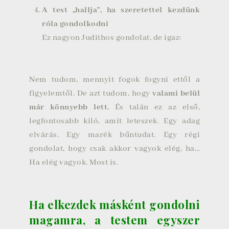
A test „hallja”, ha szeretettel kezdünk
róla gondolkodni
Ez nagyon Judithos gondolat, de igaz:
Nem tudom, mennyit fogok fogyni ettől a
figyelemtől. De azt tudom, hogy
valami belül
már könnyebb lett.
És talán ez az első,
legfontosabb kiló, amit leteszek. Egy adag
elvárás. Egy marék bűntudat. Egy régi
gondolat, hogy csak akkor vagyok elég, ha…
Ha elég vagyok. Most is.
Ha elkezdek másként gondolni
magamra, a testem egyszer