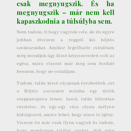
csak megnyugszik. És ha
megnyugszik – már nem kell
kapaszkodnia a túlsúlyba sem.
Nem tudom, ti hogy vagytok vele, de én egyre
jobban élvezem a reggeli kis böjtös
szeánszunkat. Amikor legelőször csináltam
még mondjuk úgy kissé kényszeredett volt az
egész, mára viszont már meg sem fordult
bennem, hogy ne csináljam.
Tudom, talán kissé olyannak érezhetitek, ezt
a Böjtös sorozatot mintha egy török
szappanopera lenne, lassú, talán túlzottan
részletes, és egy-egy rész olyan mélyen
kidolgozott, amire lehet, hogy nincs is igény.
Viszont én már csak ilyen vagyok és tudom,
hogy megfogom találni azokat, akik erre