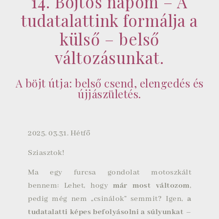
14. Böjtös napom – A
tudatalattink formálja a
külső – belső
változásunkat.
A böjt útja: belső csend, elengedés és
újjászületés.
2025. 03.31. Hétfő
Sziasztok!
Ma egy furcsa gondolat motoszkált
bennem: Lehet, hogy
már most változom
,
pedig még nem „csinálok” semmit? Igen,
a
tudatalatti képes befolyásolni a súlyunkat
–