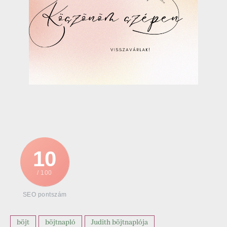
10
/ 100
SEO pontszám
böjt
böjtnapló
Judith böjtnaplója