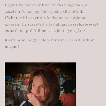
Együtt kalandozunk az utazás világában, a
gasztronómia jegyében pedig süthetünk-
főzhetünk is együtt a kedvenc receptjeim
alapján. Ha szereted a tartalmas beszélgetéseket
és az élet apró örömeit, itt jó helyen jársz!
Köszönöm, hogy velem tartasz – érezd otthon
magad!