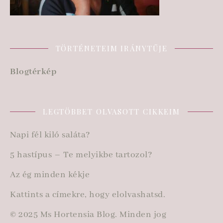
TÖRTÉNETEIM IRÁNYTŰJE
Blogtérkép
LEGTÖBBET OLVASOTT CIKKEIM
Napi fél kiló saláta?
5 hastípus – Te melyikbe tartozol?
Az ég minden kékje
Kattints a címekre, hogy elolvashatsd.
© 2025 Ms Hortensia Blog. Minden jog