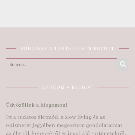
BÖNGÉSSZ A TÖRTÉNETEIM KÖZÖTT
ÉN ÍROM A BLOGOT
Üdvözöllek a blogomon
!
Itt a tudatos életmód, a slow living és az
önismeret jegyében megosztom gondolataimat
az életről, könyvekről és inspiráló történetekről.