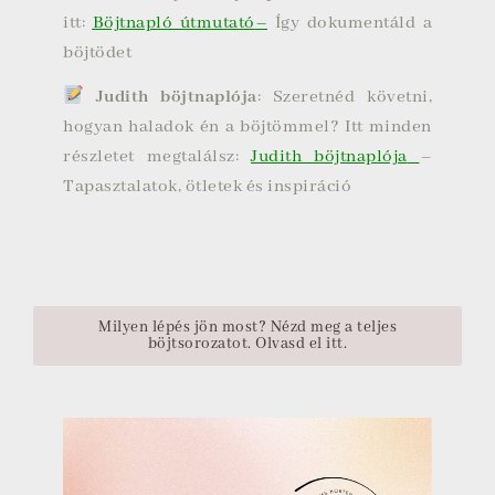
itt:
Böjtnapló útmutató
–
Így dokumentáld a
böjtödet
Judith böjtnaplója
: Szeretnéd követni,
hogyan haladok én a böjtömmel? Itt minden
részletet megtalálsz:
Judith böjtnaplója
–
Tapasztalatok, ötletek és inspiráció
Milyen lépés jön most? Nézd meg a teljes
böjtsorozatot. Olvasd el itt.