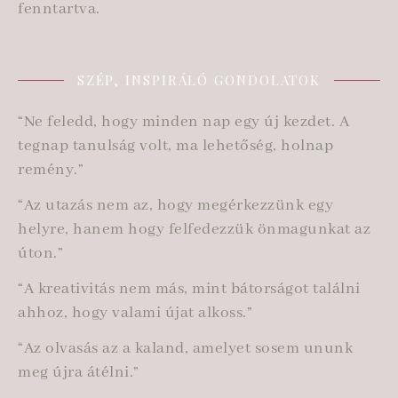
fenntartva.
SZÉP, INSPIRÁLÓ GONDOLATOK
“Ne feledd, hogy minden nap egy új kezdet. A
tegnap tanulság volt, ma lehetőség, holnap
remény.”
“Az utazás nem az, hogy megérkezzünk egy
helyre, hanem hogy felfedezzük önmagunkat az
úton.”
“A kreativitás nem más, mint bátorságot találni
ahhoz, hogy valami újat alkoss.”
“Az olvasás az a kaland, amelyet sosem ununk
meg újra átélni.”