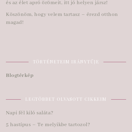
és az élet apró örömeit, itt jó helyen jársz!
Köszönöm, hogy velem tartasz – érezd otthon
magad!
TÖRTÉNETEIM IRÁNYTŰJE
Blogtérkép
LEGTÖBBET OLVASOTT CIKKEIM
Napi fél kiló saláta?
5 hastípus – Te melyikbe tartozol?