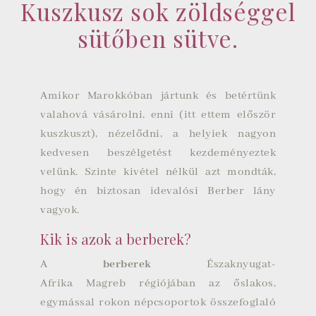
Kuszkusz sok zöldséggel
sütőben sütve.
Amikor Marokkóban jártunk és betértünk
valahová vásárolni, enni (itt ettem először
kuszkuszt), nézelődni, a helyiek nagyon
kedvesen beszélgetést kezdeményeztek
velünk. Szinte kivétel nélkül azt mondták,
hogy én biztosan idevalósi Berber lány
vagyok.
Kik is azok a berberek?
A
berberek
Északnyugat-
Afrika
Magreb
régiójában az őslakos,
egymással rokon népcsoportok összefoglaló