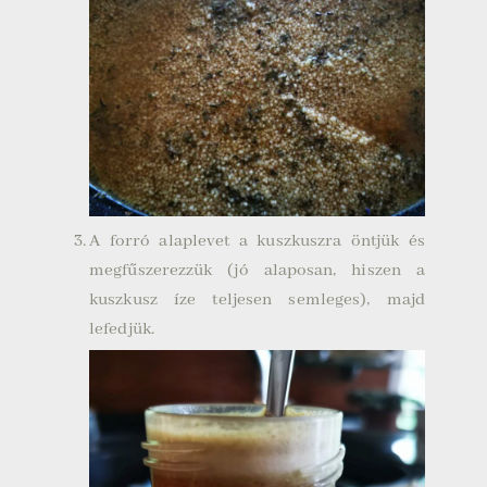
A forró alaplevet a kuszkuszra öntjük és
megfűszerezzük (jó alaposan, hiszen a
kuszkusz íze teljesen semleges), majd
lefedjük.