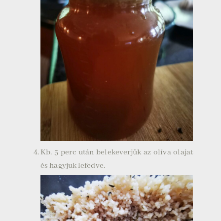
Kb. 5 perc után belekeverjük az olíva olajat
és hagyjuk lefedve.