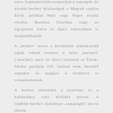
neve. Legismertebb csoportjuk a
tuaregek
, de
kisebb berber közösségek a Magreb régión
kívül, például Mali vagy Niger északi
részén, Burkina Fasóban vagy az
egyiptomi
Szíva
és Qara oázisokban is
megtalálhatók.
A „berber” nevet a kívülállók alkalmazták
rájuk, ennek eredete a latin „barbari”
(=barbár), amit az ókori rómaiak az Észak-
Afrika partjain élő, latinul nem beszélő
népekre és magára a területre is
vonatkoztattak.
A berber identitást a nyelvhez és a
kultúrához való kötődés jelenti. A
legfőbb berber dialektust „tamazight” néven
illetik.