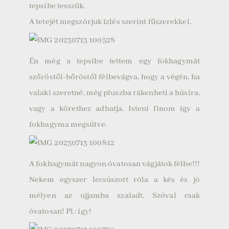
tepsibe tesszük.
A tetejét megszórjuk ízlés szerint fűszerekkel.
Én még a tepsibe tettem egy fokhagymát
szőröstől-bőröstől félbevágva, hogy a végén, ha
valaki szeretné, még pluszba rákenheti a húsira,
vagy a körethez adhatja. Isteni finom így a
fokhagyma megsütve.
A fokhagymát nagyon óvatosan vágjátok félbe!!!
Nekem egyszer lecsúszott róla a kés és jó
mélyen az ujjamba szaladt. Szóval csak
óvatosan! Pl.: így!