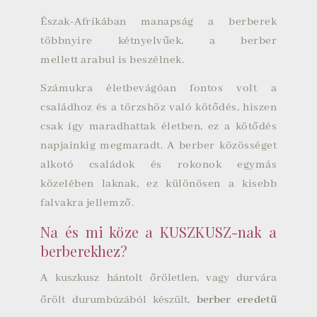
Észak-Afrikában manapság a berberek
többnyire kétnyelvűek, a berber
mellett arabul is beszélnek.
Számukra életbevágóan fontos volt a
családhoz és a törzshöz való kötődés, hiszen
csak így maradhattak életben, ez a kötődés
napjainkig megmaradt. A berber közösséget
alkotó családok és rokonok egymás
közelében laknak, ez különösen a kisebb
falvakra jellemző.
Na és mi köze a KUSZKUSZ-nak a
berberekhez?
A kuszkusz hántolt őröletlen, vagy durvára
őrölt durumbúzából készült,
berber eredetű