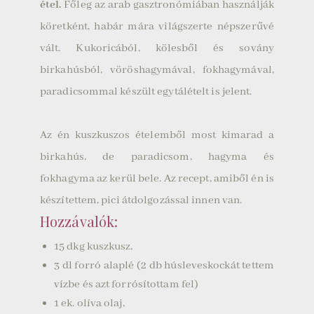
étel.
Főleg az arab gasztronómiában használják
köretként, habár mára világszerte népszerűvé
vált. Kukoricából, kölesből és sovány
birkahúsból, vöröshagymával, fokhagymával,
paradicsommal készült egytálételt is jelent.
Az én kuszkuszos ételemből most kimarad a
birkahús, de paradicsom, hagyma és
fokhagyma az kerül bele. Az recept, amiből én is
készítettem, pici átdolgozással
innen
van.
Hozzávalók:
15 dkg kuszkusz,
3 dl forró alaplé (2 db húsleveskockát tettem
vízbe és azt forrósítottam fel)
1 ek. olíva olaj,