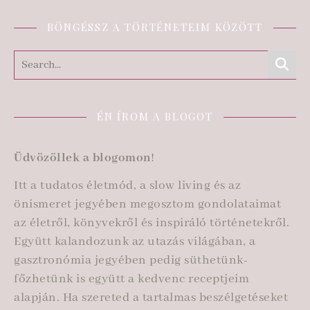
BÖNGÉSSZ A TÖRTÉNETEIM KÖZÖTT
ÉN ÍROM A BLOGOT
Üdvözöllek a blogomon
!
Itt a tudatos életmód, a slow living és az
önismeret jegyében megosztom gondolataimat
az életről, könyvekről és inspiráló történetekről.
Együtt kalandozunk az utazás világában, a
gasztronómia jegyében pedig süthetünk-
főzhetünk is együtt a kedvenc receptjeim
alapján. Ha szereted a tartalmas beszélgetéseket