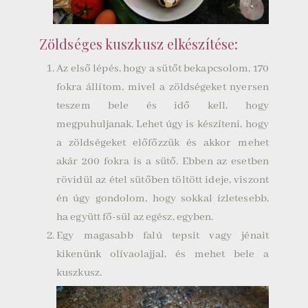
Zöldséges kuszkusz elkészítése:
Az első lépés, hogy a sütőt bekapcsolom, 170
fokra állítom, mivel a zöldségeket nyersen
teszem bele és idő kell, hogy
megpuhuljanak. Lehet úgy is készíteni, hogy
a zöldségeket előfőzzük és akkor mehet
akár 200 fokra is a sütő. Ebben az esetben
rövidül az étel sütőben töltött ideje, viszont
én úgy gondolom, hogy sokkal ízletesebb,
ha együtt fő-sül az egész, egyben.
Egy magasabb falú tepsit vagy jénait
kikenünk olívaolajjal, és mehet bele a
kuszkusz.