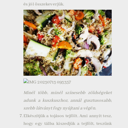
és jól összekeverjük.
Minél több, minél színesebb zöldségeket
adunk a kuszkuszhoz, annál gusztusosabb,
szebb látványt fogy nyújtani a végén.
Elkészítjük a tojásos tejfölt. Ami annyit tesz,
hogy egy tálba kiszedjük a tejfölt, teszünk