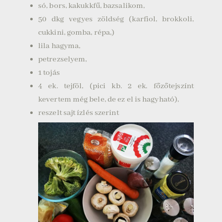
só, bors, kakukkfű, bazsalikom,
50 dkg vegyes zöldség (karfiol, brokkoli,
cukkini, gomba, répa,)
lila hagyma,
petrezselyem,
1 tojás
4 ek. tejföl, (pici kb. 2 ek. főzőtejszínt
kevertem még bele, de ez el is hagyható),
reszelt sajt ízlés szerint