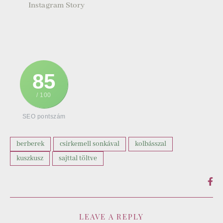
85
/ 100
SEO pontszám
berberek
csirkemell sonkával
kolbásszal
kuszkusz
sajttal töltve
LEAVE A REPLY