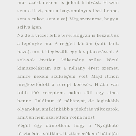
már azért nekem is jelent kihívást. Hiszen
sem a liszt, nem a hagyományos liszt benne,
sem a cukor, sem a vaj. Még szerencse, hogy a
szilva igen.
Na de a viccet félre téve. Hogyan is készült ez
a lepényke ma. A reggeli köröm (suli, bolt,
haza), most kiegészült egy kis piacozással. A
sok-sok éretlen, kőkemény szilva közül
kimazsoláztam azt a néhány érett szemet,
amire nekem szükségem volt. Majd itthon
megkezdődött a recept keresés. Hiába van
több 100 receptem, paleo süti egy sincs
benne. Találtam jó néhányat, de leginkább
olyanokat, amik inkább a piskótás változatok,
amit én nem szerettem volna most.
Végül úgy döntöttem, hogy a “Nyújtható
tészta édes sütikhez lisztkeverékem” hátulján