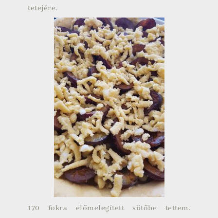
tetejére.
170 fokra előmelegített sütőbe tettem.