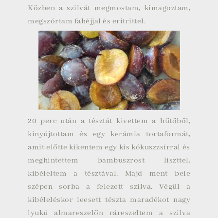
Közben a szilvát megmostam, kimagoztam,
megszórtam fahéjjal és eritrittel.
20 perc után a tésztát kivettem a hűtőből,
kinyújtottam és egy kerámia tortaformát,
amit előtte kikentem egy kis kókuszzsírral és
meghintettem bambuszrost liszttel,
kibéleltem a tésztával. Majd ment bele
szépen sorba a felezett szilva. Végül a
kibéleléskor leesett tészta maradékot nagy
lyukú almareszelőn ráreszeltem a szilva