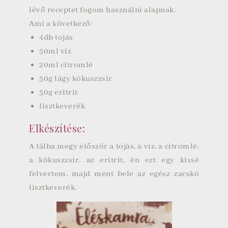
lévő receptet fogom használni alapnak.
Ami a következő:
4db tojás
50ml víz
20ml citromlé
50g lágy kókuszzsír
50g eritrit
lisztkeverék
Elkészítése:
A tálba megy először a tojás, a víz, a citromlé,
a kókuszzsír, az eritrit, én ezt egy kissé
felvertem, majd ment bele az egész zacskó
lisztkeverék.