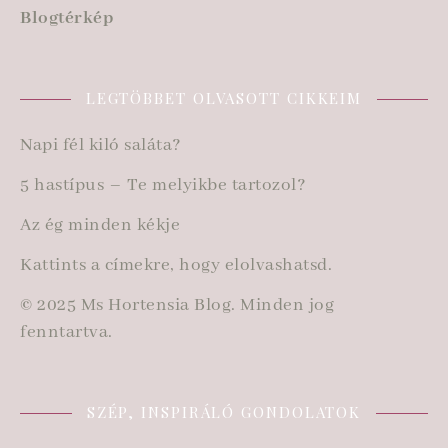
Blogtérkép
LEGTÖBBET OLVASOTT CIKKEIM
Napi fél kiló saláta?
5 hastípus – Te melyikbe tartozol?
Az ég minden kékje
Kattints a címekre, hogy elolvashatsd.
© 2025 Ms Hortensia Blog. Minden jog
fenntartva.
SZÉP, INSPIRÁLÓ GONDOLATOK