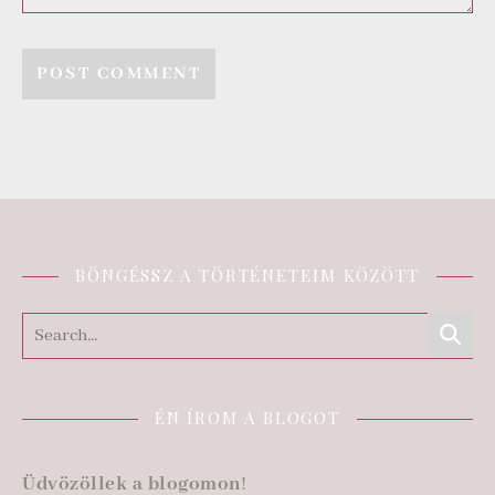
BÖNGÉSSZ A TÖRTÉNETEIM KÖZÖTT
ÉN ÍROM A BLOGOT
Üdvözöllek a blogomon
!