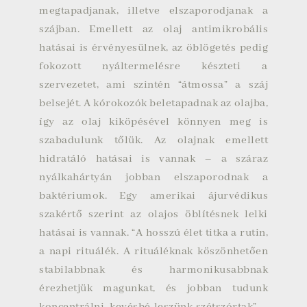
megtapadjanak, illetve elszaporodjanak a
szájban. Emellett az olaj antimikrobális
hatásai is érvényesülnek, az öblögetés pedig
fokozott nyáltermelésre készteti a
szervezetet, ami szintén “átmossa” a száj
belsejét. A kórokozók beletapadnak az olajba,
így az olaj kiköpésével könnyen meg is
szabadulunk tőlük. Az olajnak emellett
hidratáló hatásai is vannak – a száraz
nyálkahártyán jobban elszaporodnak a
baktériumok. Egy amerikai ájurvédikus
szakértő szerint az olajos öblítésnek lelki
hatásai is vannak. “A hosszú élet titka a rutin,
a napi rituálék. A rituáléknak köszönhetően
stabilabbnak és harmonikusabbnak
érezhetjük magunkat, és jobban tudunk