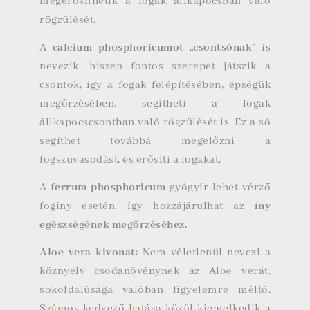
megerősíthetik a fogak állkapocsban való
rögzülését.
A
calcium phosphoricumot „csontsónak”
is
nevezik, hiszen fontos szerepet játszik a
csontok, így a fogak felépítésében, épségük
megőrzésében, segítheti a fogak
állkapocscsontban való rögzülését is. Ez a só
segíthet továbbá megelőzni a
fogszuvasodást, és erősíti a fogakat.
A
ferrum phosphoricum
gyógyír lehet vérző
fogíny esetén, így hozzájárulhat az
íny
egészségének megőrzéséhez.
Aloe vera kivonat
: Nem véletlenül nevezi a
köznyelv csodanövénynek az Aloe verát,
sokoldalúsága valóban figyelemre méltó.
Számos kedvező hatása közül kiemelkedik a