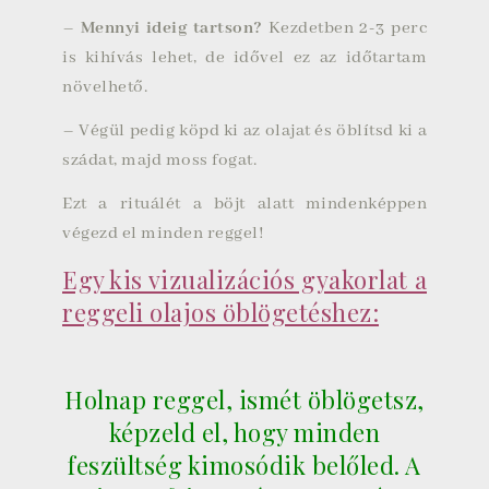
–
Mennyi ideig tartson?
Kezdetben 2-3 perc
is kihívás lehet, de idővel ez az időtartam
növelhető.
– Végül pedig köpd ki az olajat és öblítsd ki a
szádat, majd moss fogat.
Ezt a rituálét a böjt alatt mindenképpen
végezd el minden reggel!
Egy kis vizualizációs gyakorlat a
reggeli olajos öblögetéshez:
Holnap reggel, ismét öblögetsz,
képzeld el, hogy minden
feszültség kimosódik belőled. A