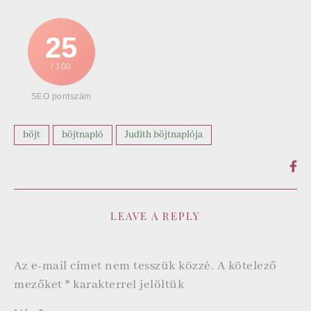
25
/ 100
SEO pontszám
böjt
böjtnapló
Judith böjtnaplója
LEAVE A REPLY
Az e-mail címet nem tesszük közzé.
A kötelező
mezőket
*
karakterrel jelöltük