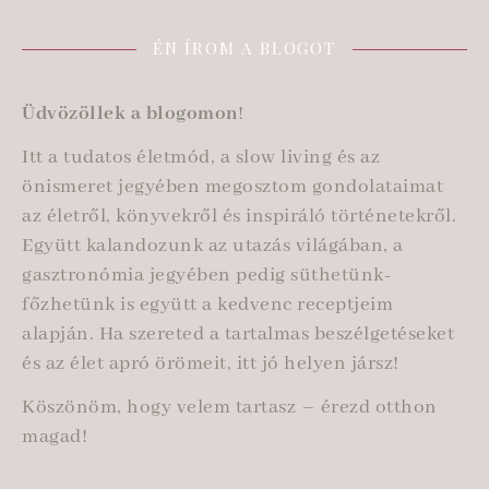
ÉN ÍROM A BLOGOT
Üdvözöllek a blogomon
!
Itt a tudatos életmód, a slow living és az
önismeret jegyében megosztom gondolataimat
az életről, könyvekről és inspiráló történetekről.
Együtt kalandozunk az utazás világában, a
gasztronómia jegyében pedig süthetünk-
főzhetünk is együtt a kedvenc receptjeim
alapján. Ha szereted a tartalmas beszélgetéseket
és az élet apró örömeit, itt jó helyen jársz!
Köszönöm, hogy velem tartasz – érezd otthon
magad!