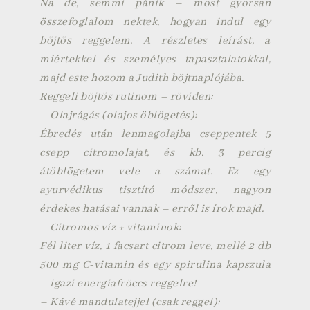
Na de, semmi pánik – most gyorsan
összefoglalom nektek, hogyan indul egy
böjtös reggelem. A részletes leírást, a
miértekkel és személyes tapasztalatokkal,
majd este hozom a Judith böjtnaplójába.
Reggeli böjtös rutinom – röviden:
– Olajrágás (olajos öblögetés):
Ébredés után lenmagolajba cseppentek 5
csepp citromolajat, és kb. 3 percig
átöblögetem vele a számat. Ez egy
ayurvédikus tisztító módszer, nagyon
érdekes hatásai vannak – erről is írok majd.
– Citromos víz + vitaminok:
Fél liter víz, 1 facsart citrom leve, mellé 2 db
500 mg C-vitamin és egy spirulina kapszula
– igazi energiafröccs reggelre!
– Kávé mandulatejjel (csak reggel):