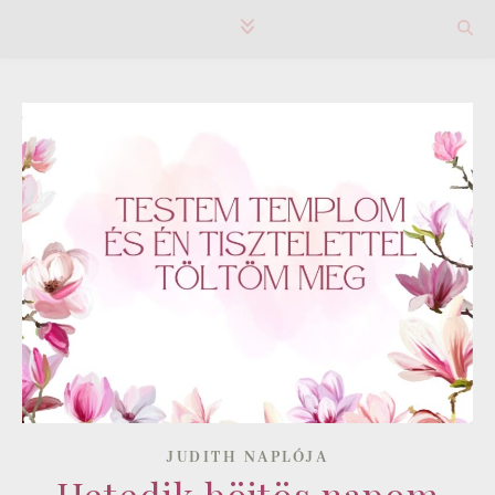
JUDITH NAPLÓJA
Hetedik böjtös napom