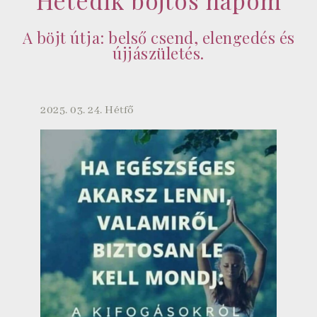
A böjt útja: belső csend, elengedés és
újjászületés.
2025. 03. 24. Hétfő