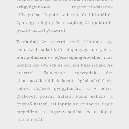
sebgyógyulások
regenerálódásának
elősegítése. Enyhíti az irritációt, hidratál és
ápol, így a fogíny és a szájüreg állapotára is
pozitív hatást gyakorol.
Teafaolaj
: Az ausztrál teafa illóolaja egy
rendkívül sokoldalú alapanyag, melyet a
bőrápolásban
és
egészségmegőrzésben
már
hosszú idő óta széles körben használnak. Az
ausztrál őslakosok évezredek óta
alkalmazták többek között égési sérülések,
sebek, vágások gyógyítására is. A bőrre
gyakorolt pozitív hatásai közül néhány: a
frissítő hatású, csillapítja az irritációt. Segít
megelőzni a fogszuvasodást és a fogkő
kialakulását.