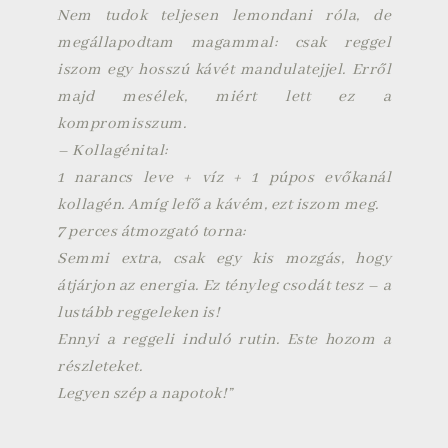
Nem tudok teljesen lemondani róla, de
megállapodtam magammal: csak reggel
iszom egy hosszú kávét mandulatejjel. Erről
majd mesélek, miért lett ez a
kompromisszum.
– Kollagénital:
1 narancs leve + víz + 1 púpos evőkanál
kollagén. Amíg lefő a kávém, ezt iszom meg.
7 perces átmozgató torna:
Semmi extra, csak egy kis mozgás, hogy
átjárjon az energia. Ez tényleg csodát tesz – a
lustább reggeleken is!
Ennyi a reggeli induló rutin. Este hozom a
részleteket.
Legyen szép a napotok!”