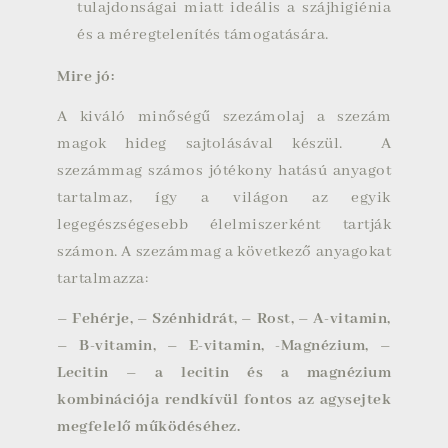
tulajdonságai miatt ideális a szájhigiénia
és a méregtelenítés támogatására.
Mire jó:
A kiváló minőségű szezámolaj a szezám
magok hideg sajtolásával készül. A
szezámmag számos jótékony hatású anyagot
tartalmaz, így a világon az egyik
legegészségesebb élelmiszerként tartják
számon. A szezámmag a következő anyagokat
tartalmazza:
– Fehérje, – Szénhidrát, – Rost, – A-vitamin,
– B-vitamin, – E-vitamin, -Magnézium, –
Lecitin – a lecitin és a magnézium
kombinációja rendkívül fontos az agysejtek
megfelelő működéséhez.