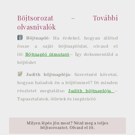
Böjtsorozat – További
olvasnivalók
Böjtnapló
: Ha érdekel, hogyan állítsd
össze a saját böjtnaplódat, olvasd el
itt:
Böjtnapló útmutató
– Így dokumentáld a
böjtödet
Judith böjtnaplója
: Szeretnéd követni,
hogyan haladok én a böjtömmel? Itt minden
részletet megtalálsz:
Judith böjtnaplója
–
Tapasztalatok, ötletek és inspiráció
Milyen lépés jön most? Nézd meg a teljes
böjtsorozatot. Olvasd el itt.