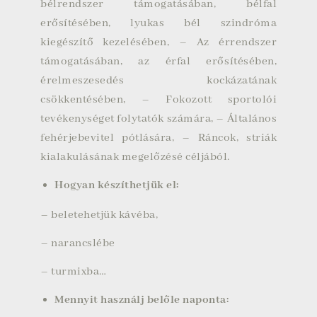
bélrendszer támogatásában, bélfal
erősítésében, lyukas bél szindróma
kiegészítő kezelésében, – Az érrendszer
támogatásában, az érfal erősítésében,
érelmeszesedés kockázatának
csökkentésében, – Fokozott sportolói
tevékenységet folytatók számára, – Általános
fehérjebevitel pótlására, – Ráncok, striák
kialakulásának megelőzésé céljából.
Hogyan készíthetjük el:
– beletehetjük kávéba,
– narancslébe
– turmixba…
Mennyit használj belőle naponta: