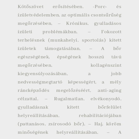
Kötőszövet erősítésében. -Porc- és
ízületvédelemben, az optimális csontsűrűség
megőrzésében, – Krónikus, gyulladásos
ízületi problémákban, – Fokozott
terhelésnek (munkahelyi, sportolás) kitett
ízületek támogatásában, – A bőr
egészségének, épségének hosszú távú
megőrzésében, kollagénszint
kiegyensúlyozásában, a jobb
nedvességmegtartó képességért, a mély
ráncképződés megelőzéséért, anti-aging
célzattal, – Rugalmatlan, elvékonyodó,
gyulladásnak kitett bőrfelület
helyreállításában, rehabilitációjában
(pattanásos, zsírosodó bőr), – Haj, köröm
minőségének helyreállításában, – A