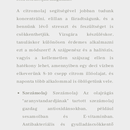
A citromolaj segítségével jobban tudunk
koncentrálni, elillan a fáradtságunk, és a
bennünk lévő stresszt és feszültséget is
csökkenthetjük. Vizsgára készüléskor,
tanuláskor különösen érdemes alkalmazni
ezt a módszert! A szájpenész és a halitózis,
vagyis a kellemetlen szájszag ellen is
hatékony lehet, amennyiben egy deci vízben
elkeverünk 8-10 csepp citrom illóolajat, és
naponta több alkalommal is öblögetünk vele.
Szezámolaj
: Szezámolaj: Az olajrágás
“aranystandardjának” tartott szezámolaj
gazdag antioxidánsokban, például
sesamolban és E-vitaminban.
Antibakteriális és gyulladáscsökkentő