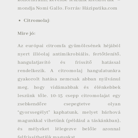
koncentrálni, kevésbé leszünk szétszórtak” –
mondja Nomi Gallo.
Forrás: Házipatika.com
Citromolaj
:
Mire jó:
Az európai citromfa gyümölcsének héjából
nyert illóolaj antimikrobiális, fertőtlenítő,
hangulatjavító és frissítő hatással
rendelkezik. A citromolaj hangulatunkra
gyakorolt hatása nemcsak abban nyilvánul
meg, hogy vidámabbak és élénkebbek
leszünk tőle. 10-15 csepp citromolajat egy
zsebkendőre csepegtetve olyan
“gyorssegélyt” kaphatunk, melyet bárhová
magunkkal vihetünk (például a táskánkban),
és mélyeket lélegezve belőle azonnal
felfrissíthetjük magunkat.