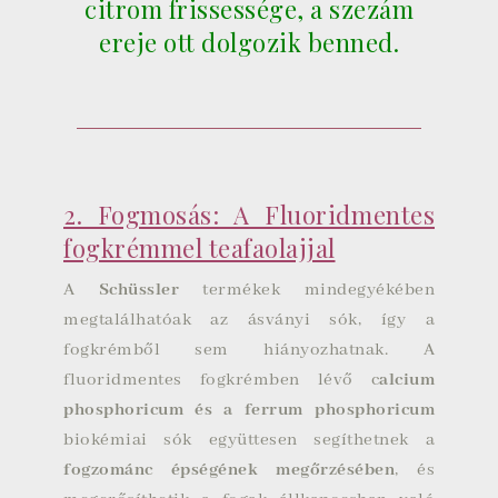
citrom frissessége, a szezám
ereje ott dolgozik benned.
2. Fogmosás: A Fluoridmentes
fogkrémmel teafaolajjal
A
Schüssler
termékek mindegyékében
megtalálhatóak az ásványi sók, így a
fogkrémből sem hiányozhatnak. A
fluoridmentes fogkrémben lévő c
alcium
phosphoricum és a ferrum phosphoricum
biokémiai sók együttesen segíthetnek a
fogzománc épségének megőrzésében
, és