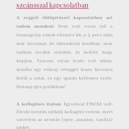
szeánsszal kapcsolatban
A reggeli öblögetéssel kapcsolatban azt
tudom mondani:
Nem volt rossz ízű a
lenmagolaj, ennek ellenére kb. a 3. perc után
már bocsánat, de öklendezni kezdtem, nem
tudtam tovább csinálni, ki kellett, hogy
köpjem. Viszont, olyan érzés volt utána,
mintha egy vékony réteggel lenne bevonva
belül a szám, ez egy igazán kellemes érzés.
Holnap újra próbálom!
A kollagénes italom
: Egyszóval FINCSI volt.
Direkt ízesítés nélküli kollagént vettem, mert
szeretem az aromás (eper, ananász, vanília)
ízeket.