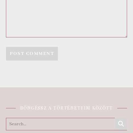
BÖNGÉSSZ A TÖRTÉNETEIM KÖZÖTT