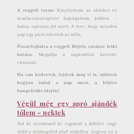
A reggeli torna
: Kinyitottam az ablakot és
madárcsicsergésre hajolgattam jobbra –
balra, egészen jól esett. A terv, hogy minden
nap egy picit növelek az időn.
Összefoglalva a reggeli Böjtös szeánsz lelki
hatása
: Megadja a napindítás keretét,
ritmusát.
Ha van kedvetek, írjátok meg ti is, nálatok
hogyan indul a nap most, a böjtre
hangolódás idején!
Végül még egy apró ajándék
tőlem – nektek
Írd ki, nyomtasd ki, ragaszd a hűtőre, vagy
tedd a böjtnaplód első oldalára. Legyen ez a