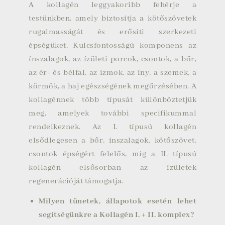
A kollagén leggyakoribb fehérje a
testünkben, amely biztosítja a kötőszövetek
rugalmasságát és erősíti szerkezeti
épségüket. Kulcsfontosságú komponens az
ínszalagok, az ízületi porcok, csontok, a bőr,
az ér- és bélfal, az izmok, az íny, a szemek, a
körmök, a haj egészségének megőrzésében. A
kollagénnek több típusát különböztetjük
meg, amelyek további specifikummal
rendelkeznek. Az I. típusú kollagén
elsődlegesen a bőr, ínszalagok, kötőszövet,
csontok épségért felelős, míg a II. típusú
kollagén elsősorban az ízületek
regenerációját támogatja.
Milyen tünetek, állapotok esetén lehet
segítségünkre a Kollagén I. + II. komplex?