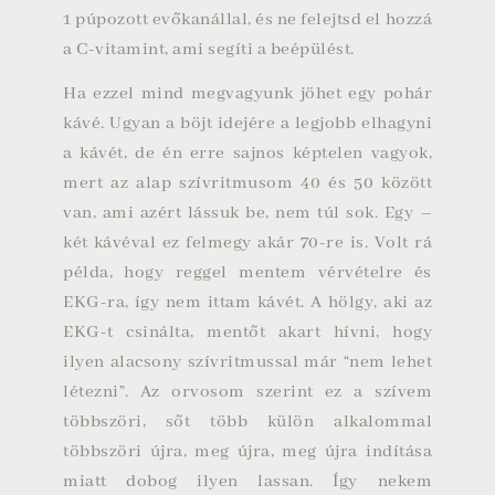
1 púpozott evőkanállal, és ne felejtsd el hozzá
a C-vitamint, ami segíti a beépülést.
Ha ezzel mind megvagyunk jöhet egy pohár
kávé. Ugyan a böjt idejére a legjobb elhagyni
a kávét, de én erre sajnos képtelen vagyok,
mert az alap szívritmusom 40 és 50 között
van, ami azért lássuk be, nem túl sok. Egy –
két kávéval ez felmegy akár 70-re is. Volt rá
példa, hogy reggel mentem vérvételre és
EKG-ra, így nem ittam kávét. A hölgy, aki az
EKG-t csinálta, mentőt akart hívni, hogy
ilyen alacsony szívritmussal már “nem lehet
létezni”. Az orvosom szerint ez a szívem
többszöri, sőt több külön alkalommal
többszöri újra, meg újra, meg újra indítása
miatt dobog ilyen lassan. Így nekem