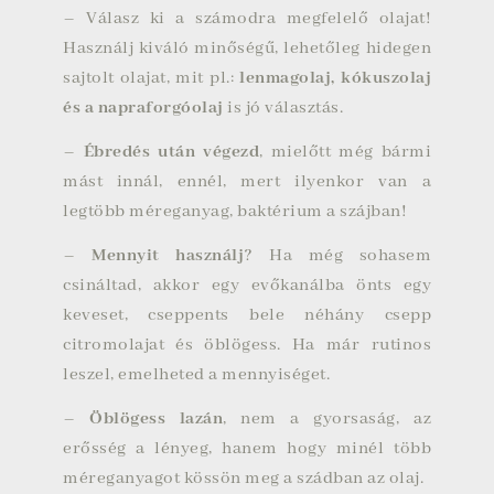
– Válasz ki a számodra megfelelő olajat!
Használj kiváló minőségű, lehetőleg hidegen
sajtolt olajat, mit pl.:
lenmagolaj, kókuszolaj
és a napraforgóolaj
is jó választás.
–
Ébredés után végezd
, mielőtt még bármi
mást innál, ennél, mert ilyenkor van a
legtöbb méreganyag, baktérium a szájban!
–
Mennyit használj
? Ha még sohasem
csináltad, akkor egy evőkanálba önts egy
keveset, cseppents bele néhány csepp
citromolajat és öblögess. Ha már rutinos
leszel, emelheted a mennyiséget.
–
Öblögess lazán
, nem a gyorsaság, az
erősség a lényeg, hanem hogy minél több
méreganyagot kössön meg a szádban az olaj.