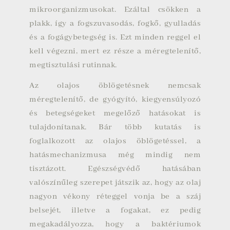
mikroorganizmusokat. Ezáltal csökken a
plakk, így a fogszuvasodás, fogkő, gyulladás
és a fogágybetegség is. Ezt minden reggel el
kell végezni, mert ez része a méregtelenítő,
megtisztulási rutinnak.
Az olajos öblögetésnek nemcsak
méregtelenítő, de gyógyító, kiegyensúlyozó
és betegségeket megelőző hatásokat is
tulajdonítanak. Bár több kutatás is
foglalkozott az olajos öblögetéssel, a
hatásmechanizmusa még mindig nem
tisztázott. Egészségvédő hatásában
valószínűleg szerepet játszik az, hogy az olaj
nagyon vékony réteggel vonja be a száj
belsejét, illetve a fogakat, ez pedig
megakadályozza, hogy a baktériumok