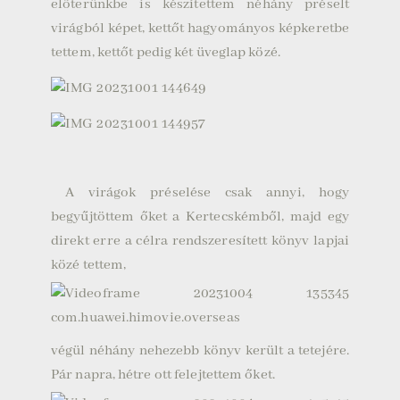
előterünkbe is készítettem néhány préselt
virágból képet, kettőt hagyományos képkeretbe
tettem, kettőt pedig két üveglap közé.
A virágok préselése csak annyi, hogy
begyűjtöttem őket a Kertecskémből, majd egy
direkt erre a célra rendszeresített könyv lapjai
közé tettem,
végül néhány nehezebb könyv került a tetejére.
Pár napra, hétre ott felejtettem őket.