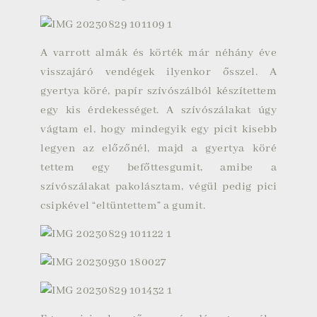
A varrott almák és körték már néhány éve
visszajáró vendégek ilyenkor ősszel. A
gyertya köré, papír szívószálból készítettem
egy kis érdekességet. A szívószálakat úgy
vágtam el, hogy mindegyik egy picit kisebb
legyen az előzőnél, majd a gyertya köré
tettem egy befőttesgumit, amibe a
szívószálakat pakolásztam, végül pedig pici
csipkével “eltüntettem” a gumit.