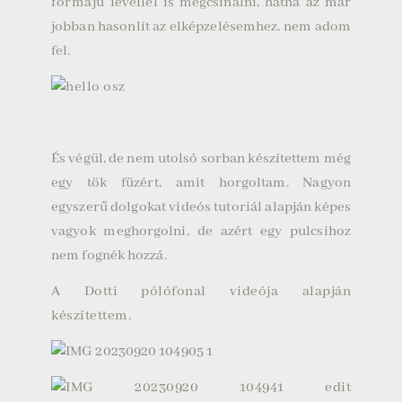
formájú
levéllel is megcsinálni, hátha az már
jobban hasonlít az elképzelésemhez, nem adom
fel.
És végül, de nem utolsó sorban készítettem még
egy tök füzért, amit horgoltam. Nagyon
egyszerű dolgokat videós tutoriál alapján képes
vagyok meghorgolni, de azért egy pulcsihoz
nem fognék hozzá.
A Dotti pólófonal
videója
alapján
készítettem.