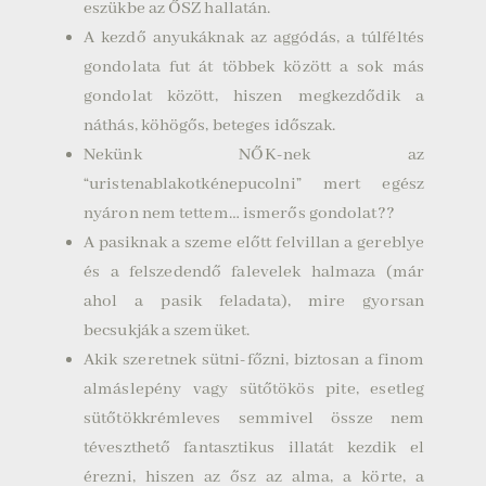
eszükbe az ŐSZ hallatán.
A kezdő anyukáknak az aggódás, a túlféltés
gondolata fut át többek között a sok más
gondolat között, hiszen megkezdődik a
náthás, köhögős, beteges időszak.
Nekünk NŐK-nek az
“uristenablakotkénepucolni” mert egész
nyáron nem tettem… ismerős gondolat??
A pasiknak a szeme előtt felvillan a gereblye
és a felszedendő falevelek halmaza (már
ahol a pasik feladata), mire gyorsan
becsukják a szemüket.
Akik szeretnek sütni-főzni, biztosan a finom
almáslepény vagy sütőtökös pite, esetleg
sütőtökkrémleves semmivel össze nem
téveszthető fantasztikus illatát kezdik el
érezni, hiszen az ősz az alma, a körte, a