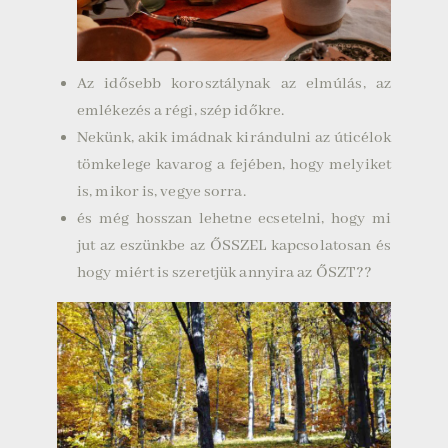
Az idősebb korosztálynak az elmúlás, az
emlékezés a régi, szép időkre.
Nekünk, akik imádnak kirándulni az úticélok
tömkelege kavarog a fejében, hogy melyiket
is, mikor is, vegye sorra.
és még hosszan lehetne ecsetelni, hogy mi
jut az eszünkbe az ŐSSZEL kapcsolatosan és
hogy miért is szeretjük annyira az ŐSZT??