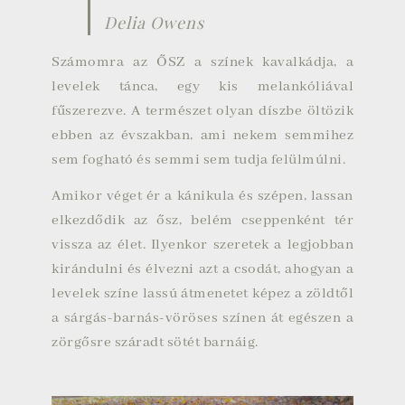
Delia Owens
Számomra az ŐSZ a színek kavalkádja, a
levelek tánca, egy kis melankóliával
fűszerezve. A természet olyan díszbe öltözik
ebben az évszakban, ami nekem semmihez
sem fogható és semmi sem tudja felülmúlni.
Amikor véget ér a kánikula és szépen, lassan
elkezdődik az ősz, belém cseppenként tér
vissza az élet. Ilyenkor szeretek a legjobban
kirándulni és élvezni azt a csodát, ahogyan a
levelek színe lassú átmenetet képez a zöldtől
a sárgás-barnás-vöröses színen át egészen a
zörgősre száradt sötét barnáig.