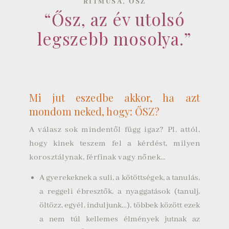
,
RITMUSA
ŐSZ
“Ősz, az év utolsó
legszebb mosolya.”
Mi jut eszedbe akkor, ha azt
mondom neked, hogy: ŐSZ?
A válasz sok mindentől függ igaz? Pl. attól,
hogy kinek teszem fel a kérdést, milyen
korosztálynak, férfinak vagy nőnek…
A gyerekeknek a suli, a kötöttségek, a tanulás,
a reggeli ébresztők, a nyaggatások (tanulj,
öltözz, egyél, induljunk…), többek között ezek
a nem túl kellemes élmények jutnak az