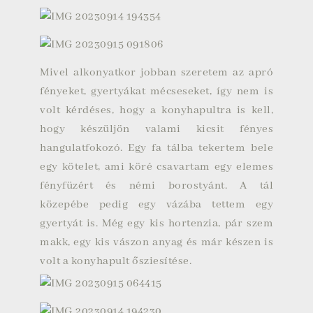
Mivel alkonyatkor jobban szeretem az apró
fényeket, gyertyákat mécseseket, így nem is
volt kérdéses, hogy a konyhapultra is kell,
hogy készüljön valami kicsit fényes
hangulatfokozó. Egy fa tálba tekertem bele
egy kötelet, ami köré csavartam egy elemes
fényfüzért és némi borostyánt. A tál
közepébe pedig egy vázába tettem egy
gyertyát is. Még egy kis hortenzia, pár szem
makk, egy kis vászon anyag és már készen is
volt a konyhapult ősziesítése.