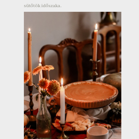
sütőtök időszaka.