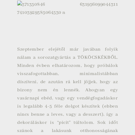
konyhám ablaka
Szeptember elejétől már javában folyik
nálam a sorozatgyártás a TÖKÖCSKÉKBŐL.
Minden évben elhatározom, hogy próbálok
visszafogottabban, minimalistábban
díszíteni, de azután rá kell jöjjek, hogy az
bizony nem én lennék. Ahogyan egy
vasárnapi ebéd, vagy egy vendégfogadáskor
is legalább 4-5 féle dolgot készítek (ebben
nincs benne a leves, vagy a desszert), így a
dekoráláskor is “picit” túltolom. Sok időt
szánok a lakásunk otthonosságának