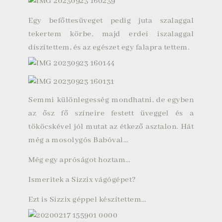
Egy befőttesüveget pedig juta szalaggal
tekertem körbe, majd erdei iszalaggal
díszítettem, és az egészet egy falapra tettem.
Semmi különlegesség mondhatni, de egyben
az ősz fő színeire festett üveggel és a
tököcskével jól mutat az étkező asztalon. Hát
még a mosolygós Babóval…
Még egy apróságot hoztam…
Ismeritek a
Sizzix
vágógépet?
Ezt is Sizzix géppel készítettem…