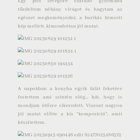
Egy pici levegőre száradó gyurmába
tűzdeltem néhány virágot és hagytam az
egészet megkeményedni, a barikás hímzett
kép mellett, kimondottan jól mutat.
A napokban a konyha egyik falát feketére
festettem ami szintén elég… hát, hogy is
mondjam ütősre sikeredett. Viszont nagyon
jól mutat előtte a kis “kompozíció”, amit
készítettem.