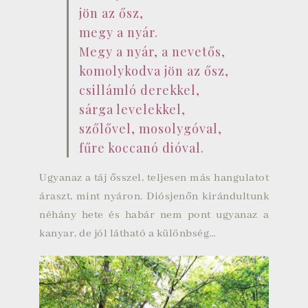
jön az ősz,
megy a nyár.
Megy a nyár, a nevetős,
komolykodva jön az ősz,
csillámló derekkel,
sárga levelekkel,
szőlővel, mosolygóval,
fűre koccanó dióval.
Ugyanaz a táj ősszel, teljesen más hangulatot
áraszt, mint nyáron. Diósjenőn kirándultunk
néhány hete és habár nem pont ugyanaz a
kanyar, de jól látható a különbség…