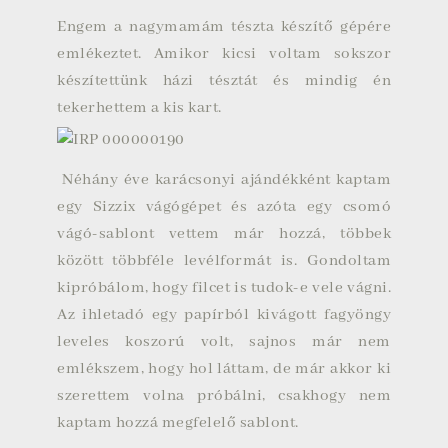
Engem a nagymamám tészta készítő gépére
emlékeztet. Amikor kicsi voltam sokszor
készítettünk házi tésztát és mindig én
tekerhettem a kis kart.
Néhány éve karácsonyi ajándékként kaptam
egy Sizzix vágógépet és azóta egy csomó
vágó-sablont vettem már hozzá, többek
között többféle levélformát is. Gondoltam
kipróbálom, hogy filcet is tudok-e vele vágni.
Az ihletadó egy papírból kivágott fagyöngy
leveles koszorú volt, sajnos már nem
emlékszem, hogy hol láttam, de már akkor ki
szerettem volna próbálni, csakhogy nem
kaptam hozzá megfelelő sablont.