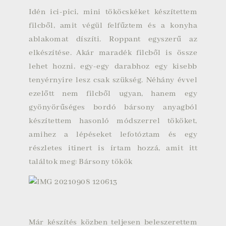
Idén ici-pici, mini tököcskéket készítettem
filcből, amit végül felfűztem és a konyha
ablakomat díszíti. Roppant egyszerű az
elkészítése. Akár maradék filcből is össze
lehet hozni, egy-egy darabhoz egy kisebb
tenyérnyire lesz csak szükség. Néhány évvel
ezelőtt nem filcből ugyan, hanem egy
gyönyörűséges bordó bársony anyagból
készítettem hasonló módszerrel tököket,
amihez a lépéseket lefotóztam és egy
részletes itinert is írtam hozzá, amit itt
találtok meg:
Bársony tökök
Már készítés közben teljesen beleszerettem