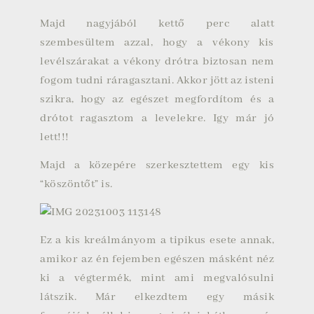
Majd nagyjából kettő perc alatt
szembesültem azzal, hogy a vékony kis
levélszárakat a vékony drótra biztosan nem
fogom tudni ráragasztani. Akkor jött az isteni
szikra, hogy az egészet megfordítom és a
drótot ragasztom a levelekre. Igy már jó
lett!!!
Majd a közepére szerkesztettem egy kis
“köszöntőt” is.
Ez a kis kreálmányom a tipikus esete annak,
amikor az én fejemben egészen másként néz
ki a végtermék, mint ami megvalósulni
látszik. Már elkezdtem egy másik