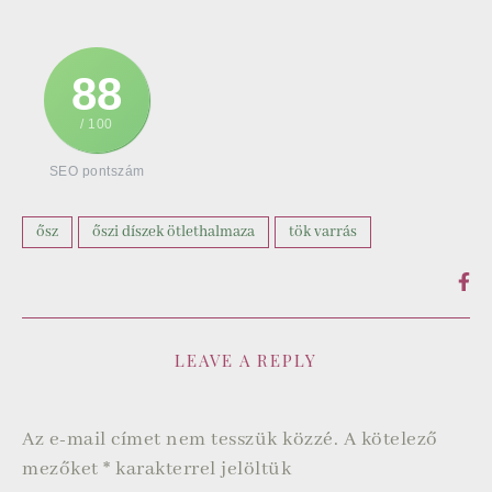
88
/ 100
SEO pontszám
ősz
őszi díszek ötlethalmaza
tök varrás
LEAVE A REPLY
Az e-mail címet nem tesszük közzé.
A kötelező
mezőket
*
karakterrel jelöltük