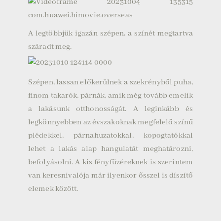
A legtöbbjük igazán szépen, a színét megtartva
száradt meg.
Szépen, lassan előkerülnek a szekrényből puha,
finom takarók, párnák, amik még tovább emelik
a lakásunk otthonosságát. A leginkább és
legkönnyebben az évszakoknak megfelelő színű
plédekkel, párnahuzatokkal, kopogtatókkal
lehet a lakás alap hangulatát meghatározni,
befolyásolni. A kis fényfüzéreknek is szerintem
van keresnivalója már ilyenkor ősszel is díszítő
elemek között.