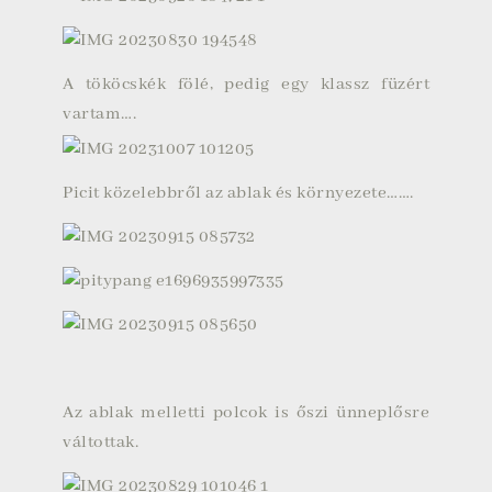
A tököcskék fölé, pedig egy klassz füzért
vartam….
Picit közelebbről az ablak és környezete…….
Az ablak melletti polcok is őszi ünneplősre
váltottak.