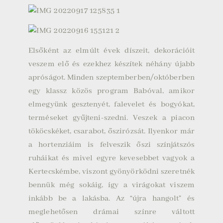
Elsőként az elmúlt évek díszeit, dekorációit
veszem elő és ezekhez készítek néhány újabb
apróságot. Minden szeptemberben/októberben
egy klassz közös program Babóval, amikor
elmegyünk gesztenyét, falevelet és bogyókat,
terméseket gyűjteni-szedni. Veszek a piacon
tököcskéket, csarabot, őszirózsát. Ilyenkor már
a hortenziáim is felveszik őszi színjátszós
ruháikat és mivel egyre kevesebbet vagyok a
Kertecskémbe, viszont gyönyörködni szeretnék
bennük még sokáig, így a virágokat viszem
inkább be a lakásba. Az “újra hangolt” és
meglehetősen drámai színre váltott