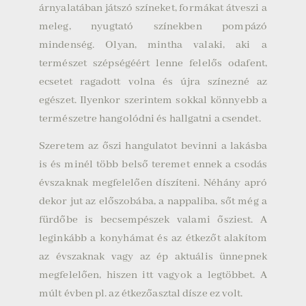
árnyalatában játszó színeket, formákat átveszi a
meleg, nyugtató színekben pompázó
mindenség. Olyan, mintha valaki, aki a
természet szépségéért lenne felelős odafent,
ecsetet ragadott volna és újra színezné az
egészet. Ilyenkor szerintem sokkal könnyebb a
természetre hangolódni és hallgatni a csendet.
Szeretem az őszi hangulatot bevinni a lakásba
is és minél több belső teremet ennek a csodás
évszaknak megfelelően díszíteni. Néhány apró
dekor jut az előszobába, a nappaliba, sőt még a
fürdőbe is becsempészek valami ősziest. A
leginkább a konyhámat és az étkezőt alakítom
az évszaknak vagy az ép aktuális ünnepnek
megfelelően, hiszen itt vagyok a legtöbbet. A
múlt évben pl. az étkezőasztal dísze ez volt.