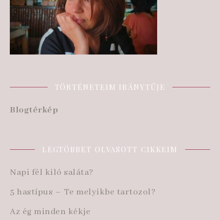
TÖRTÉNETEIM IRÁNYTŰJE
Blogtérkép
LEGTÖBBET OLVASOTT CIKKEIM
Napi fél kiló saláta?
5 hastípus – Te melyikbe tartozol?
Az ég minden kékje