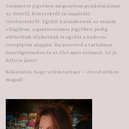
önismeret jegyében megosztom gondolataimat
az életről, könyvekről és inspiráló
történetekről. Együtt kalandozunk az utazás
világában, a gasztronómia jegyében pedig
süthetünk-főzhetünk is együtt a kedvenc
receptjeim alapján. Ha szereted a tartalmas
beszélgetéseket és az élet apró örömeit, itt jó
helyen jársz!
Köszönöm, hogy velem tartasz – érezd otthon
magad!