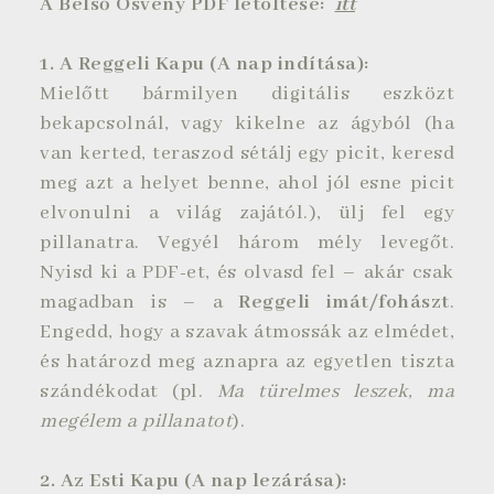
A Belső Ösvény PDF letöltése:
itt
1. A Reggeli Kapu (A nap indítása):
Mielőtt bármilyen digitális eszközt
bekapcsolnál, vagy kikelne az ágyból (ha
van kerted, teraszod sétálj egy picit,
keresd
meg azt a helyet benne, ahol jól esne picit
elvonulni a világ zajától.
), ülj fel egy
pillanatra. Vegyél három mély levegőt.
Nyisd ki a PDF-et, és olvasd fel – akár csak
magadban is – a
Reggeli imát/fohászt
.
Engedd, hogy a szavak átmossák az elmédet,
és határozd meg aznapra az egyetlen tiszta
szándékodat (pl.
Ma türelmes leszek, ma
megélem a pillanatot
).
2. Az Esti Kapu (A nap lezárása):