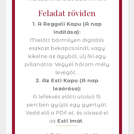
Feladat röviden
1. A Reggeli Kapu (A nap
indítása):
Mielőtt bármilyen digitális
eszközt bekapcsolnál, vagy
kikelne az ágyból, ülj fel egy
pillanatra. Vegyél három mély
levegőt…
2. Az Esti Kapu (A nap
lezárása):
A lefekvés előtti utolsó 15
percben gyújts egy gyertyát.
Vedd elő a PDF-et, és olvasd el
az
Esti imát
.