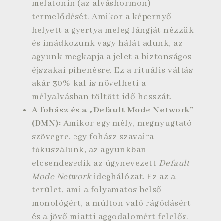
melatonin (az alváshormon)
termelődését. Amikor a képernyő
helyett a gyertya meleg lángját nézzük
és imádkozunk vagy hálát adunk, az
agyunk megkapja a jelet a biztonságos
éjszakai pihenésre. Ez a rituális váltás
akár 30%-kal is növelheti a
mélyalvásban töltött idő hosszát.
A fohász és a „Default Mode Network”
(DMN):
Amikor egy mély, megnyugtató
szövegre, egy fohász szavaira
fókuszálunk, az agyunkban
elcsendesedik az úgynevezett
Default
Mode Network
ideghálózat. Ez az a
terület, ami a folyamatos belső
monológért, a múlton való rágódásért
és a jövő miatti aggodalomért felelős.