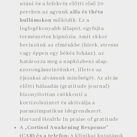
utáni és a lefekvés előtti első 20
percben az agyunk
alfa és théta
hullámokon
működik. Ez a
legfogékonyabb állapot, egyfajta
természetes hipnózis. Amit ekkor
beviszünk az elménkbe (hírek, stressz
vagy éppen egy békés fohász), az
határozza meg a napközbeni alap-
szorongásszintünket, illetve az
éjszakai alvásunk minőségét. Az alvás
előtti hálaadás (gratitude journal)
bizonyítottan csökkenti a
kortizolszintet és aktiválja a
paraszimpatikus idegrendszert.
Harvard Health: In praise of gratitude
A „Cortisol Awakening Response”
(CAR) és a telefon:
A klinikai kutatások