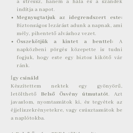
a stressz, hanem a hála és a szándék
indítja a napot.
Megnyugtatjuk az idegrendszert este:
Biztonságos lezárást adunk a napnak, ami
mély, pihentető alváshoz vezet.
Összekötjük a kintet a benttel:
A
napközbeni pörgés közepette is tudni
fogjuk, hogy este egy biztos kikötő vár
ránk.
Í
gy csináld
Készítettem nektek egy gyönyörű,
letölthető
Belső Ösvény útmutatót
. Azt
javaslom, nyomtassátok ki, és tegyétek az
éjjeliszekrényetekre, vagy csúsztassátok be
a naplótokba.