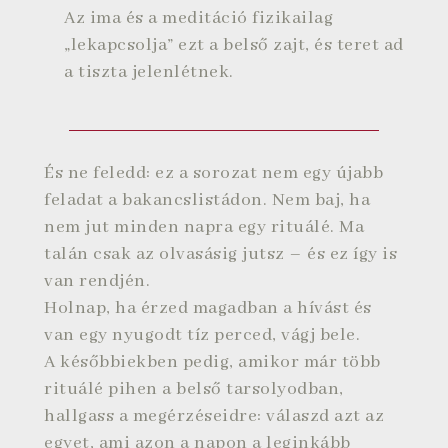
Az ima és a meditáció fizikailag
„lekapcsolja” ezt a belső zajt, és teret ad
a tiszta jelenlétnek.
És ne feledd: ez a sorozat nem egy újabb
feladat a bakancslistádon. Nem baj, ha
nem jut minden napra egy rituálé. Ma
talán csak az olvasásig jutsz – és ez így is
van rendjén.
Holnap, ha érzed magadban a hívást és
van egy nyugodt tíz perced, vágj bele.
A későbbiekben pedig, amikor már több
rituálé pihen a belső tarsolyodban,
hallgass a megérzéseidre: válaszd azt az
egyet, ami azon a napon a leginkább