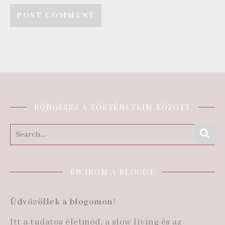
BÖNGÉSSZ A TÖRTÉNETEIM KÖZÖTT
ÉN ÍROM A BLOGOT
Üdvözöllek a blogomon
!
Itt a tudatos életmód, a slow living és az