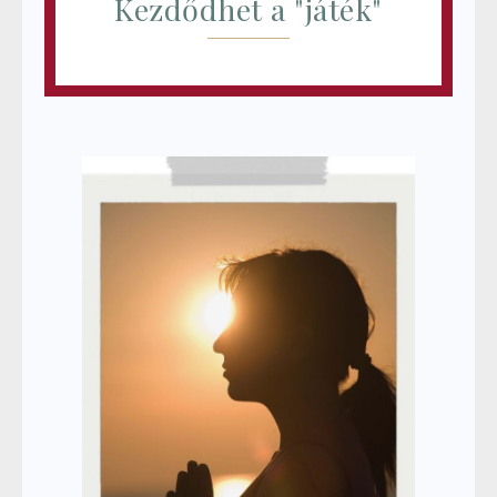
Kezdődhet a "játék"