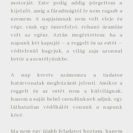
motorját. Este pedig addig pörgettem a
kijelzőt, amíg a fáradtságtól le nem ragadt a
szemem. A napjaimnak nem volt eleje és
vége, csak egy összefolyó, rohanó áramlás
volt az egész. Aztán megértettem: ha a
napunk két kapuját – a reggelt és az estét –
védtelenül hagyjuk, a világ zaja azonnal
betör a szentélyünkbe.
A nap kerete számomra a tudatos
határvonalak meghúzását jelenti. Amikor a
reggelt és az estét nem a külvilágnak,
hanem a saját belső csendünknek adjuk, egy
láthatatlan védőhálót vonunk a napunk
köré.
Ma nem egy újabb feladatot hoztam, hanem