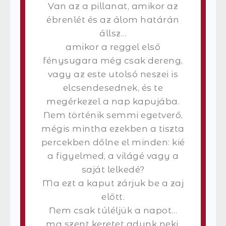
Van az a pillanat, amikor az
ébrenlét és az álom határán
állsz…
amikor a reggel első
fénysugara még csak dereng,
vagy az este utolsó neszei is
elcsendesednek, és te
megérkezel a nap kapujába.
Nem történik semmi egetverő,
mégis mintha ezekben a tiszta
percekben dőlne el minden: kié
a figyelmed, a világé vagy a
saját lelkedé?
Ma ezt a kaput zárjuk be a zaj
előtt.
Nem csak túléljük a napot…
ma szent keretet adunk neki.