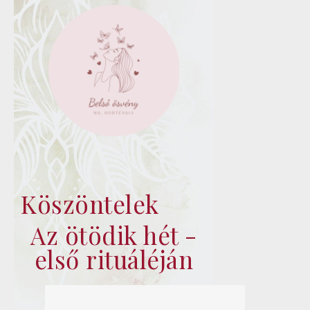
Köszöntelek
Az ötödik hét -
első rituáléján