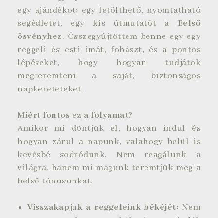
egy ajándékot: egy letölthető, nyomtatható
segédletet, egy kis útmutatót a
Belső
ösvényhez
. Összegyűjtöttem benne egy-egy
reggeli és esti imát, fohászt, és a pontos
lépéseket, hogy hogyan tudjátok
megteremteni a saját, biztonságos
napkereteteket.
Miért fontos ez a folyamat?
Amikor mi döntjük el, hogyan indul és
hogyan zárul a napunk, valahogy belül is
kevésbé sodródunk. Nem reagálunk a
világra, hanem mi magunk teremtjük meg a
belső tónusunkat.
Visszakapjuk a reggeleink békéjét:
Nem