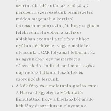
szerint ébredés után az első 30-45
percben a szervezetünk természetes
módon megemeli a kortizol
(stresszhormon) szintjét, hogy segítsen
felébredni. Ha ebben a kritikus
ablakban azonnal a telefonunkhoz
nyúlunk és híreket vagy e-maileket
olvasunk, a CAR folyamat felborul. Ez
az agyunkban egy mesterséges
vészreakciót indít el, ami miatt egész
nap indokolatlanul feszültek és
szorongóak leszünk.
A kék fény és a melatonin-gátlás este:
A Harvard Egyetem alváskutatói
kimutatták, hogy a kijelzőkből áradó
kék fény drasztikusan elnyomja a