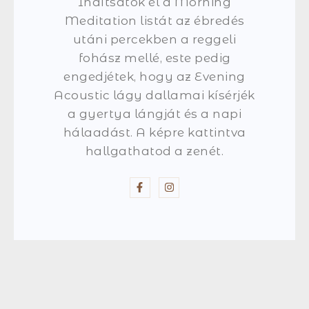
Indítsátok el a Morning
Meditation listát az ébredés
utáni percekben a reggeli
fohász mellé, este pedig
engedjétek, hogy az Evening
Acoustic lágy dallamai kísérjék
a gyertya lángját és a napi
hálaadást. A képre kattintva
hallgathatod a zenét.