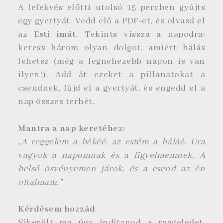
A lefekvés előtti utolsó 15 percben gyújts
egy gyertyát. Vedd elő a PDF-et, és olvasd el
az
Esti imát
. Tekints vissza a napodra:
keress három olyan dolgot, amiért hálás
lehetsz (még a legnehezebb napon is van
ilyen!). Add át ezeket a pillanatokat a
csendnek, fújd el a gyertyát, és engedd el a
nap összes terhét.
Mantra a nap keretéhez:
„A reggelem a békéé, az estém a háláé. Ura
vagyok a napomnak és a figyelmemnek. A
belső ösvényemen járok, és a csend az én
oltalmam.”
Kérdésem hozzád
Sikerült ma úgy indítanod a reggeledet,