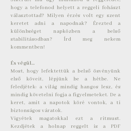
hogy a telefonod helyett a reggeli fohászt
választottad? Milyen érzés volt egy szent
keretet adni a napodnak? Érezted a
különbséget napközben a belső
stabilitásodban? Írd meg nekem
kommentben!
És végül…
Most, hogy lefektettük a belső ösvényünk
első köveit, lépjünk be a hétbe. Ne
feledjétek: a világ mindig hangos lesz, és
mindig követelni fogja a figyelmeteket. De a
keret, amit a napotok köré vontok, a ti
biztonságos váratok.
Vigyétek magatokkal ezt a ritmust.
Kezdjétek a holnap reggelt is a PDF