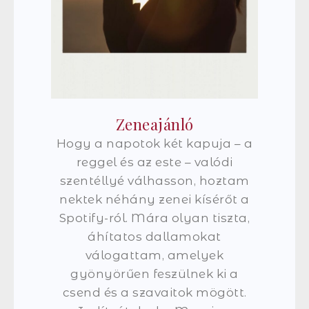
Zeneajánló
Hogy a napotok két kapuja – a
reggel és az este – valódi
szentéllyé válhasson, hoztam
nektek néhány zenei kísérőt a
Spotify-ról. Mára olyan tiszta,
áhítatos dallamokat
válogattam, amelyek
gyönyörűen feszülnek ki a
csend és a szavaitok mögött.