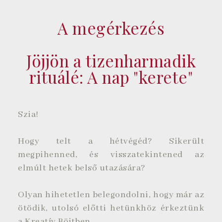
A megérkezés
Jöjjön a tizenharmadik
rituálé: A nap "kerete"
Szia!
Hogy telt a hétvégéd? Sikerült
megpihenned, és visszatekintened az
elmúlt hetek belső utazására?
Olyan hihetetlen belegondolni, hogy már az
ötödik, utolsó előtti hetünkhöz érkeztünk
a Kreatív Böjtben.