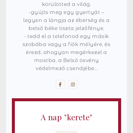
körülötted a világ,
-gyújts meg egy gyertyát –
legyen a lángja az éberség és a
belső béke tiszta jelzőfénye,
- tedd el a telefonod egy másik
szobába vagy a fiók mélyére, és
érezd, ahogyan megérkezel a
mostba, a Belső ösvény
védelmező csendjébe...
A nap "kerete"
2026 május 18.