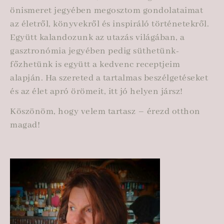
önismeret jegyében megosztom gondolataimat
az életről, könyvekről és inspiráló történetekről.
Együtt kalandozunk az utazás világában, a
gasztronómia jegyében pedig süthetünk-
főzhetünk is együtt a kedvenc receptjeim
alapján. Ha szereted a tartalmas beszélgetéseket
és az élet apró örömeit, itt jó helyen jársz!
Köszönöm, hogy velem tartasz – érezd otthon
magad!