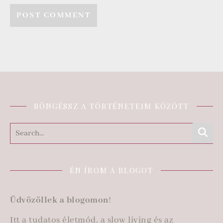
BÖNGÉSSZ A TÖRTÉNETEIM KÖZÖTT
ÉN ÍROM A BLOGOT
Üdvözöllek a blogomon
!
Itt a tudatos életmód, a slow living és az