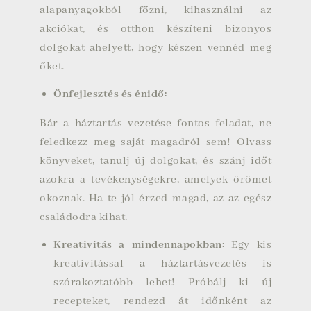
alapanyagokból főzni, kihasználni az
akciókat, és otthon készíteni bizonyos
dolgokat ahelyett, hogy készen vennéd meg
őket.
Önfejlesztés és énidő
:
Bár a háztartás vezetése fontos feladat, ne
feledkezz meg saját magadról sem! Olvass
könyveket, tanulj új dolgokat, és szánj időt
azokra a tevékenységekre, amelyek örömet
okoznak. Ha te jól érzed magad, az az egész
családodra kihat.
Kreativitás a mindennapokban
:
Egy kis
kreativitással a háztartásvezetés is
szórakoztatóbb lehet! Próbálj ki új
recepteket, rendezd át időnként az