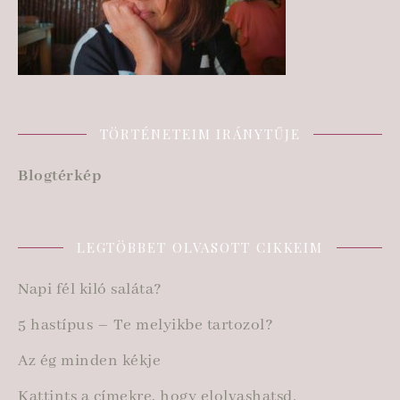
TÖRTÉNETEIM IRÁNYTŰJE
Blogtérkép
LEGTÖBBET OLVASOTT CIKKEIM
Napi fél kiló saláta?
5 hastípus – Te melyikbe tartozol?
Az ég minden kékje
Kattints a címekre, hogy elolvashatsd.