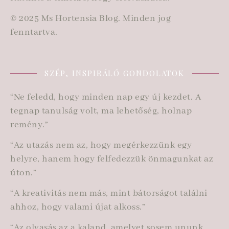
© 2025 Ms Hortensia Blog. Minden jog
fenntartva.
SZÉP, INSPIRÁLÓ GONDOLATOK
“Ne feledd, hogy minden nap egy új kezdet. A
tegnap tanulság volt, ma lehetőség, holnap
remény.”
“Az utazás nem az, hogy megérkezzünk egy
helyre, hanem hogy felfedezzük önmagunkat az
úton.”
“A kreativitás nem más, mint bátorságot találni
ahhoz, hogy valami újat alkoss.”
“Az olvasás az a kaland, amelyet sosem ununk