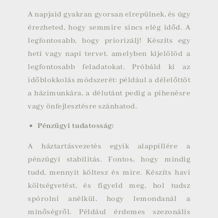
A napjaid gyakran gyorsan elrepülnek, és úgy
érezheted, hogy semmire sincs elég időd. A
legfontosabb, hogy priorizálj! Készíts egy
heti vagy napi tervet, amelyben kijelölöd a
legfontosabb feladatokat. Próbáld ki az
időblokkolás módszerét: például a délelőttöt
a házimunkára, a délutánt pedig a pihenésre
vagy önfejlesztésre szánhatod.
Pénzügyi tudatosság
:
A háztartásvezetés egyik alappillére a
pénzügyi stabilitás. Fontos, hogy mindig
tudd, mennyit költesz és mire. Készíts havi
költségvetést, és figyeld meg, hol tudsz
spórolni anélkül, hogy lemondanál a
minőségről. Például érdemes szezonális