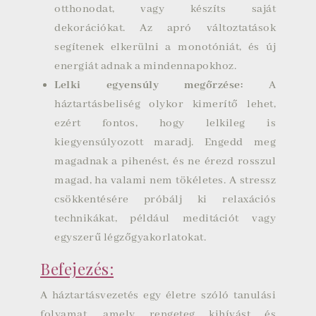
otthonodat, vagy készíts saját
dekorációkat. Az apró változtatások
segítenek elkerülni a monotóniát, és új
energiát adnak a mindennapokhoz.
Lelki egyensúly megőrzése
:
A
háztartásbeliség olykor kimerítő lehet,
ezért fontos, hogy lelkileg is
kiegyensúlyozott maradj. Engedd meg
magadnak a pihenést, és ne érezd rosszul
magad, ha valami nem tökéletes. A stressz
csökkentésére próbálj ki relaxációs
technikákat, például meditációt vagy
egyszerű légzőgyakorlatokat.
Befejezés:
A háztartásvezetés egy életre szóló tanulási
folyamat, amely rengeteg kihívást és