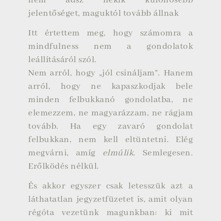
nem adsz nekik különösebb
jelentőséget, maguktól tovább állnak
Itt értettem meg, hogy számomra a
mindfulness nem a gondolatok
leállításáról szól.
Nem arról, hogy „jól csináljam”. Hanem
arról, hogy ne kapaszkodjak bele
minden felbukkanó gondolatba, ne
elemezzem, ne magyarázzam, ne rágjam
tovább. Ha egy zavaró gondolat
felbukkan, nem kell eltüntetni. Elég
megvárni, amíg
elmúlik
. Semlegesen.
Erőlködés nélkül.
És akkor egyszer csak letesszük azt a
láthatatlan jegyzetfüzetet is, amit olyan
régóta vezetünk magunkban: ki mit