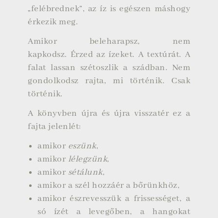
„felébrednek”, az íz is egészen máshogy
érkezik meg.
Amikor beleharapsz, nem
kapkodsz. Érzed az ízeket. A textúrát. A
falat lassan szétoszlik a szádban. Nem
gondolkodsz rajta, mi történik. Csak
történik.
A könyvben újra és újra visszatér ez a
fajta jelenlét:
amikor
eszünk
,
amikor
lélegzünk
,
amikor
sétálunk
,
amikor a szél hozzáér a bőrünkhöz,
amikor észrevesszük a frissességet, a
só ízét a levegőben, a hangokat