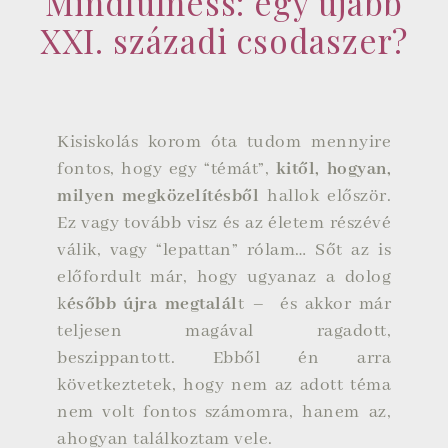
Mindfulness: egy újabb
XXI. századi csodaszer?
Kisiskolás korom óta tudom mennyire
fontos, hogy egy “témát”,
kitől, hogyan,
milyen megközelítésből
hallok először.
Ez vagy tovább visz és az életem részévé
válik, vagy “lepattan” rólam… Sőt az is
előfordult már, hogy ugyanaz a dolog
k
ésőbb újra megtalál
t – és akkor már
teljesen magával ragadott,
beszippantott. Ebből én arra
következtetek, hogy nem az adott téma
nem volt fontos számomra, hanem az,
ahogyan találkoztam vele.