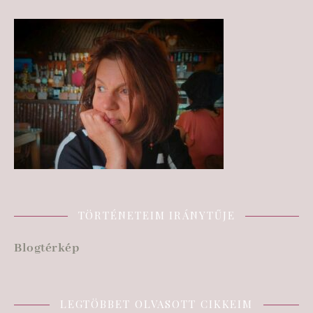
TÖRTÉNETEIM IRÁNYTŰJE
Blogtérkép
LEGTÖBBET OLVASOTT CIKKEIM