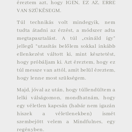
éreztem azt, hogy IGEN, EZ AZ, ERRE
VAN SZÜKÉSEGM.
Túl technikás volt mindegyik, nem
tudta átadni az érzést, a módszer adta
megtapasztalást. A túl „csináld így”
jellegű “utasítás belőlem sokkal inkább
ellenkezést váltott ki, mint késztetést,
hogy próbáljam ki. Azt éreztem, hogy ez
túl messze van attól, amit belül éreztem,
hogy lenne most szükségem.
Majd, jóval az után, hogy túllendültem a
lelki válságomon, mondhatnám, hogy
egy véletlen kapcsán (habár nem igazán
hiszek a véletlenekben) ismét
szembejött velem a Mindfulnes, egy
regényben.