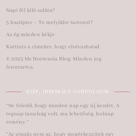
Napi fél kiló saláta?
5 hastípus – Te melyikbe tartozol?
Az ég minden kékje
Kattints a címekre, hogy elolvashatsd.
© 2025 Ms Hortensia Blog. Minden jog
fenntartva.
SZÉP, INSPIRÁLÓ GONDOLATOK
“Ne feledd, hogy minden nap egy új kezdet. A
tegnap tanulság volt, ma lehetőség, holnap
remény.”
“Az utazás nem az, hogy megérkezzünk egy