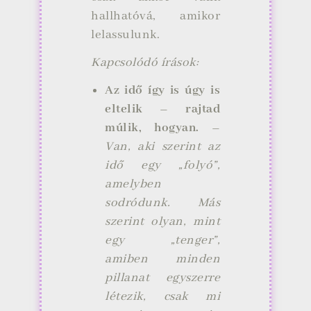
hallhatóvá, amikor
lelassulunk.
Kapcsolódó írások:
Az idő így is úgy is
eltelik – rajtad
múlik, hogyan. –
Van, aki szerint az
idő egy „folyó”,
amelyben
sodródunk. Más
szerint olyan, mint
egy „tenger”,
amiben minden
pillanat egyszerre
létezik, csak mi