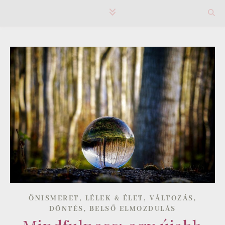
,
,
ÖNISMERET
LÉLEK & ÉLET
VÁLTOZÁS,
DÖNTÉS, BELSŐ ELMOZDULÁS