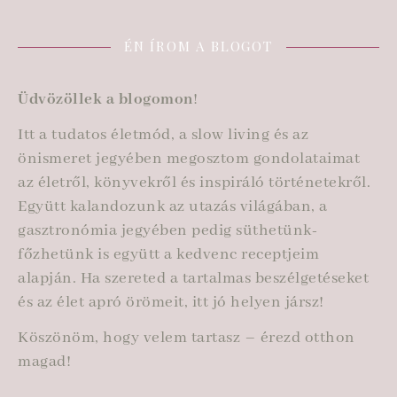
ÉN ÍROM A BLOGOT
Üdvözöllek a blogomon
!
Itt a tudatos életmód, a slow living és az
önismeret jegyében megosztom gondolataimat
az életről, könyvekről és inspiráló történetekről.
Együtt kalandozunk az utazás világában, a
gasztronómia jegyében pedig süthetünk-
főzhetünk is együtt a kedvenc receptjeim
alapján. Ha szereted a tartalmas beszélgetéseket
és az élet apró örömeit, itt jó helyen jársz!
Köszönöm, hogy velem tartasz – érezd otthon
magad!