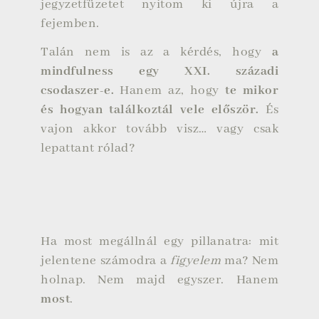
jegyzetfüzetet nyitom ki újra a
fejemben.
Talán nem is az a kérdés, hogy
a
mindfulness egy XXI. századi
csodaszer-e.
Hanem az, hogy
te mikor
és hogyan találkoztál vele először.
És
vajon akkor tovább visz… vagy csak
lepattant rólad?
Ha most megállnál egy pillanatra: mit
jelentene számodra a
figyelem
ma? Nem
holnap. Nem majd egyszer. Hanem
most
.