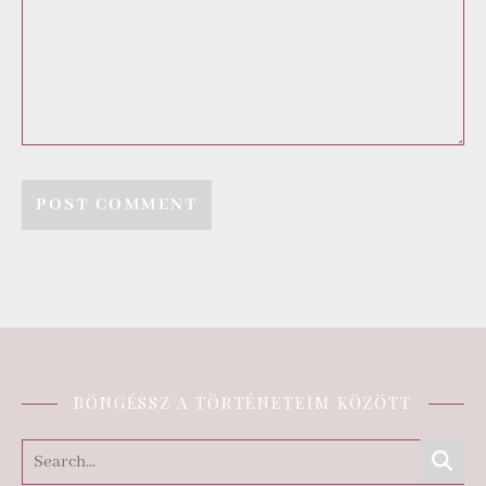
BÖNGÉSSZ A TÖRTÉNETEIM KÖZÖTT