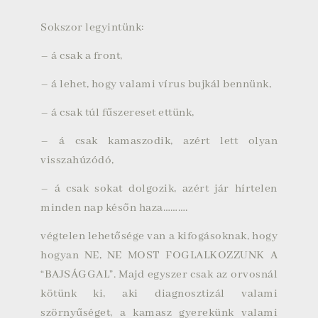
Sokszor legyintünk:
– á csak a front,
– á lehet, hogy valami vírus bujkál bennünk,
– á csak túl fűszereset ettünk,
– á csak kamaszodik, azért lett olyan
visszahúzódó,
– á csak sokat dolgozik, azért jár hírtelen
minden nap későn haza……….
végtelen lehetősége van a kifogásoknak, hogy
hogyan NE, NE MOST FOGLALKOZZUNK A
“BAJSÁGGAL”. Majd egyszer csak az orvosnál
kötünk ki, aki diagnosztizál valami
szörnyűséget, a kamasz gyerekünk valami