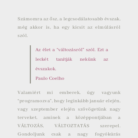
Számomra az ősz, a legcsodálatosabb évszak,
még akkor is, ha egy kicsit az elmúlásról
szól.
Az élet a “változásról” szól. Ezt a
leckét tanítják nekünk az
évszakok.
Paulo Coelho
Valamiért mi emberek, úgy vagyunk
“programozva”, hogy leginkább január elején,
vagy szeptember elején szövögetünk nagy
terveket, aminek a középpontjában a
VÁLTOZÁS, VÁLTOZTATÁS szerepel.
Gondoljunk csak a nagy fogyókúrás