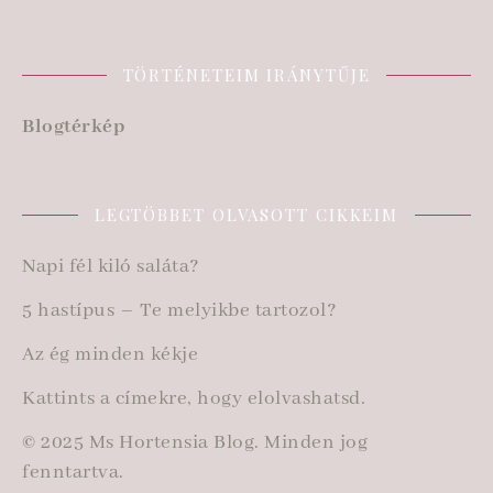
TÖRTÉNETEIM IRÁNYTŰJE
Blogtérkép
LEGTÖBBET OLVASOTT CIKKEIM
Napi fél kiló saláta?
5 hastípus – Te melyikbe tartozol?
Az ég minden kékje
Kattints a címekre, hogy elolvashatsd.
© 2025 Ms Hortensia Blog. Minden jog
fenntartva.