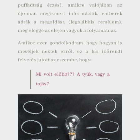
puffadtság érzés), amikre valójában az
újonnan megismert információk, emberek
adták a megoldást. (legalábbis remélem),
még eléggé az elején vagyok a folyamatnak.
Amikor ezen gondolkodtam, hogy hogyan is
meséljek nektek erről, ez a kis időrendi
felvetés jutott az eszembe, hogy:
Mi volt előbb??? A tyúk, vagy a
tojás?