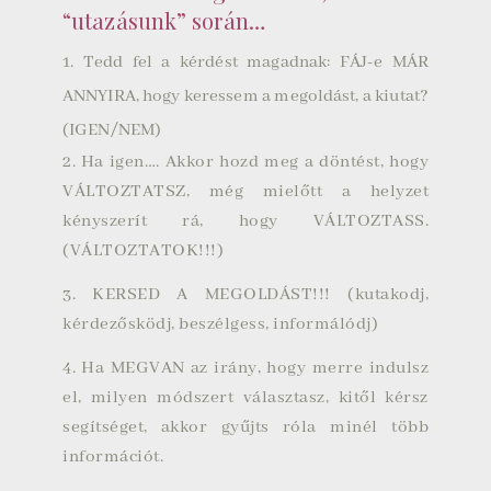
“utazásunk” során…
1. Tedd fel a kérdést magadnak: FÁJ-e MÁR
ANNYIRA, hogy keressem a megoldást, a kiutat?
(IGEN/NEM)
2. Ha igen…. Akkor hozd meg a döntést, hogy
VÁLTOZTATSZ, még mielőtt a helyzet
kényszerít rá, hogy VÁLTOZTASS.
(VÁLTOZTATOK!!!)
3. KERSED A MEGOLDÁST!!! (kutakodj,
kérdezősködj, beszélgess, informálódj)
4. Ha MEGVAN az irány, hogy merre indulsz
el, milyen módszert választasz, kitől kérsz
segítséget, akkor gyűjts róla minél több
információt.