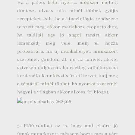
Ha a paleo, keto, nyers… módszer mellett
döntesz, olvass róla minél többet, gyűjts
recepteket….stb., ha a kineziológia rendszere
tetszett meg, akkor csatlakozz csoportokhoz,
ha találtál egy jó angol tanárt, akkor
ismerkedj meg vele, menj el hozzá
próbaórára, ha új munkahelyet, munkakört
szeretnél, gondold át, mi az amivel, akivel
szívesen dolgoznál, ha esetleg vállalkozásba
kezdenél, akkor készíts üzleti tervet, tudj meg
a témáról minél többet, ha nyomot szeretnél
hagyni a világban akkor alkoss, írj blogot,
5. Előfordulhat az is, hogy ami elsőre jó
útnak mutatkozott, mégsem hozza meg a várt