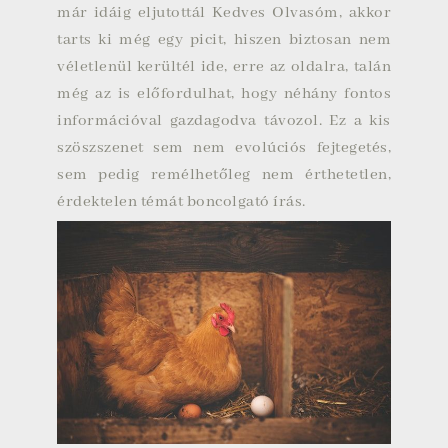
már idáig eljutottál Kedves Olvasóm, akkor
tarts ki még egy picit, hiszen biztosan nem
véletlenül kerültél ide, erre az oldalra, talán
még az is előfordulhat, hogy néhány fontos
információval gazdagodva távozol. Ez a kis
szöszszenet sem nem evolúciós fejtegetés,
sem pedig remélhetőleg nem érthetetlen,
érdektelen témát boncolgató írás.