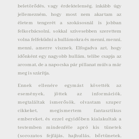
beletörődés, vagy érdektelenség, inkább úgy
jellemezném, hogy most nem akartam az
életem tengerét a szokásosnál is jobban
felkorbácsolni, sokkal szívesebben szerettem
volna felfeküdni a hullámokra és menni, menni,
menni, amerre visznek. Elfogadva azt, hogy
időnként egy nagyobb hullám, telibe csapja az
arcomat, de a napocska pár pillanat múlva már
meg is szárítja.
Ennek ellenére egymást követték az
események, jöttek az információk,
megtaláltak ismerősök, olvastam szuper
cikkeket, megismertem fantasztikus
embereket, és ezzel egyidőben kialakultak a
testemben mindenféle apró kis tünetek
(sorozatos fejfájás, hajhullás, bőrtünetek,