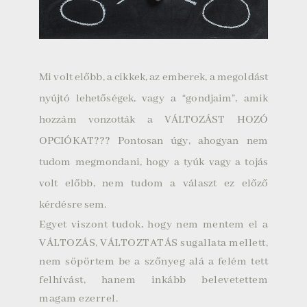
Mi volt előbb, a cikkek, az emberek, a megoldást
nyújtó lehetőségek, vagy a “gondjaim”, amik
hozzám vonzották a VÁLTOZÁST HOZÓ
OPCIÓKAT??? Pontosan úgy, ahogyan nem
tudom megmondani, hogy a tyúk vagy a tojás
volt előbb, nem tudom a választ ez előző
kérdésre sem.
Egyet viszont tudok, hogy nem mentem el a
VÁLTOZÁS, VÁLTOZTATÁS sugallata mellett,
nem söpörtem be a szőnyeg alá a felém tett
felhívást, hanem inkább belevetettem
magam ezerrel.