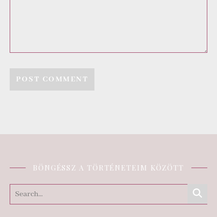
BÖNGÉSSZ A TÖRTÉNETEIM KÖZÖTT