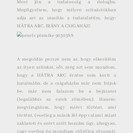
Most jön a tudatosság a dologba.
Megfigyeltem, hogy milyen szituációkban
adja azt az utasítás a tudatalattim, hogy:
HÁTRA ARC, IRÁNY A CSIGAHÁZ!
A megoldás persze nem az, hogy elkerülöm
az ilyen szitukat, sőt, még azt sem mondom,
hogy a HÁTRA ARC érzése sem kerít a
hatalmába, de a csigaházba már nem bújok
be, már nem falazom be a bejáratot
(legalábbis az estek zömében). Hanem:
megvizsgálom, hogy miért történt, ami
történt, (esetleg a másik fél épp valami miatt
zaklatott és ezért szólt hozzám úgy, ahogyan,
vagy esetleg én mondtam előzőleg olyasmit,