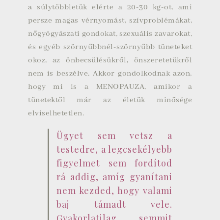
a súlytöbbletük elérte a 20-30 kg-ot, ami
persze magas vérnyomást, szívproblémákat,
nőgyógyászati gondokat, szexuális zavarokat,
és egyéb szörnyűbbnél-szörnyűbb tüneteket
okoz, az önbecsülésükről, önszeretetükről
nem is beszélve. Akkor gondolkodnak azon,
hogy mi is a MENOPAUZA, amikor a
tünetektől már az életük minősége
elviselhetetlen.
Ügyet sem vetsz a
testedre, a legcsekélyebb
figyelmet sem fordítod
rá addig, amíg gyanítani
nem kezded, hogy valami
baj támadt vele.
Gyakorlatilag semmit