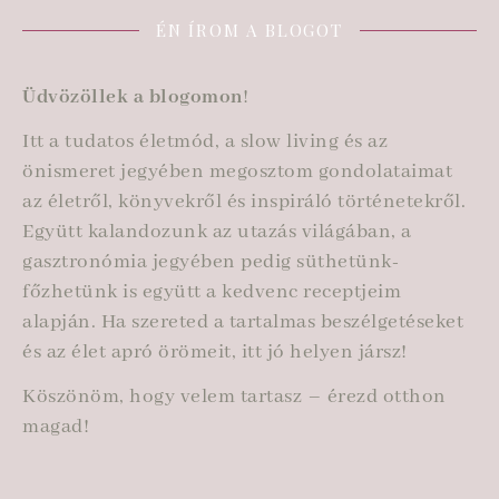
ÉN ÍROM A BLOGOT
Üdvözöllek a blogomon
!
Itt a tudatos életmód, a slow living és az
önismeret jegyében megosztom gondolataimat
az életről, könyvekről és inspiráló történetekről.
Együtt kalandozunk az utazás világában, a
gasztronómia jegyében pedig süthetünk-
főzhetünk is együtt a kedvenc receptjeim
alapján. Ha szereted a tartalmas beszélgetéseket
és az élet apró örömeit, itt jó helyen jársz!
Köszönöm, hogy velem tartasz – érezd otthon
magad!