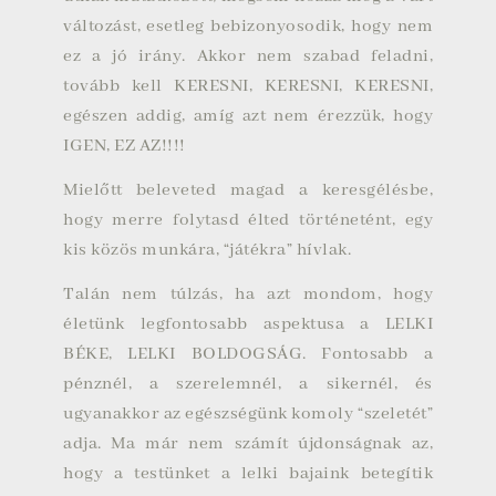
változást, esetleg bebizonyosodik, hogy nem
ez a jó irány. Akkor nem szabad feladni,
tovább kell KERESNI, KERESNI, KERESNI,
egészen addig, amíg azt nem érezzük, hogy
IGEN, EZ AZ!!!!
Mielőtt beleveted magad a keresgélésbe,
hogy merre folytasd élted történetént, egy
kis közös munkára, “játékra” hívlak.
Talán nem túlzás, ha azt mondom, hogy
életünk legfontosabb aspektusa a LELKI
BÉKE, LELKI BOLDOGSÁG. Fontosabb a
pénznél, a szerelemnél, a sikernél, és
ugyanakkor az egészségünk komoly “szeletét”
adja. Ma már nem számít újdonságnak az,
hogy a testünket a lelki bajaink betegítik