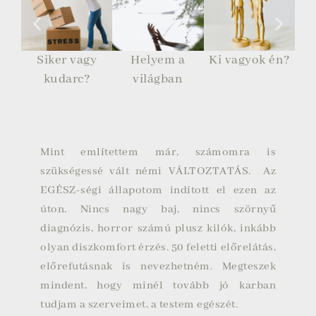
Siker vagy
Helyem a
Ki vagyok én?
kudarc?
világban
Mint említettem már, számomra is
szükségessé vált némi VÁLTOZTATÁS. Az
EGÉSZ-ségi állapotom indított el ezen az
úton. Nincs nagy baj, nincs szörnyű
diagnózis, horror számú plusz kilók, inkább
olyan diszkomfort érzés. 50 feletti előrelátás,
előrefutásnak is nevezhetném. Megteszek
mindent, hogy minél tovább jó karban
tudjam a szerveimet, a testem egészét.