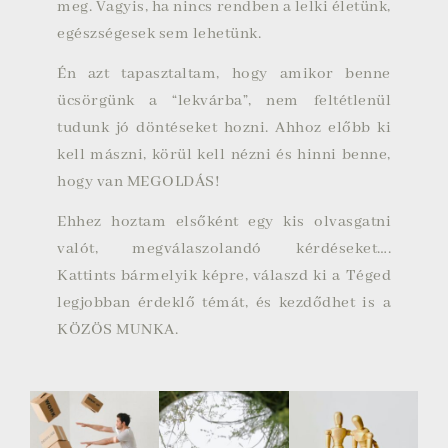
meg. Vagyis, ha nincs rendben a lelki életünk,
egészségesek sem lehetünk.
Én azt tapasztaltam, hogy amikor benne
ücsörgünk a “lekvárba”, nem feltétlenül
tudunk jó döntéseket hozni. Ahhoz előbb ki
kell mászni, körül kell nézni és hinni benne,
hogy van MEGOLDÁS!
Ehhez hoztam elsőként egy kis olvasgatni
valót, megválaszolandó kérdéseket….
Kattints bármelyik képre, válaszd ki a Téged
legjobban érdeklő témát, és kezdődhet is a
KÖZÖS MUNKA.