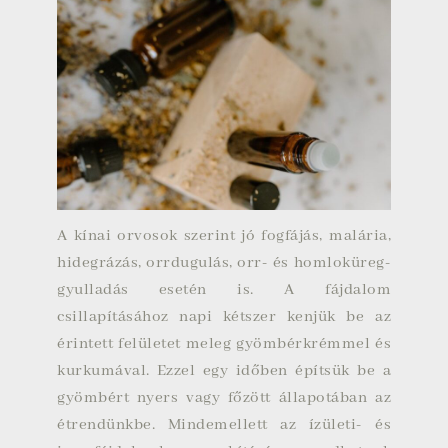
A kínai orvosok szerint jó fogfájás, malária,
hidegrázás, orrdugulás, orr- és homloküreg-
gyulladás esetén is. A fájdalom
csillapításához napi kétszer kenjük be az
érintett felületet meleg gyömbérkrémmel és
kurkumával. Ezzel egy időben építsük be a
gyömbért nyers vagy főzött állapotában az
étrendünkbe. Mindemellett az ízületi- és