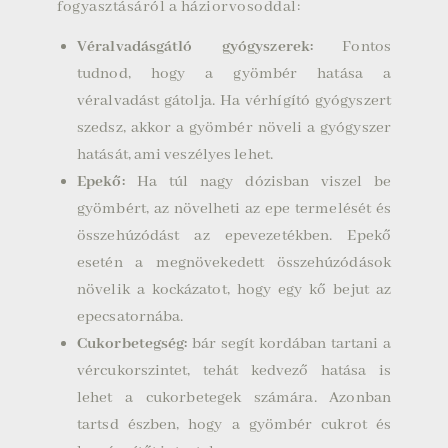
fogyasztásáról a háziorvosoddal:
Véralvadásgátló gyógyszerek:
Fontos
tudnod, hogy a gyömbér hatása a
véralvadást gátolja. Ha vérhígító gyógyszert
szedsz, akkor a gyömbér növeli a gyógyszer
hatását, ami veszélyes lehet.
Epekő:
Ha túl nagy dózisban viszel be
gyömbért, az növelheti az epe termelését és
összehúzódást az epevezetékben. Epekő
esetén a megnövekedett összehúzódások
növelik a kockázatot, hogy egy kő bejut az
epecsatornába.
Cukorbetegség:
bár segít kordában tartani a
vércukorszintet, tehát kedvező hatása is
lehet a cukorbetegek számára. Azonban
tartsd észben, hogy a gyömbér cukrot és