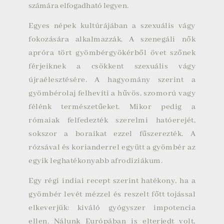
számára elfogadható legyen.
Egyes népek kultúrájában a szexuális vágy
fokozására alkalmazzák. A szenegáli nők
apróra tört gyömbérgyökérből övet szőnek
férjeiknek a csökkent szexuális vágy
újraélesztésére. A hagyomány szerint a
gyömbérolaj felhevíti a hűvös, szomorú vagy
félénk természetűeket. Mikor pedig a
rómaiak felfedezték szerelmi hatóerejét,
sokszor a boraikat ezzel fűszerezték. A
rózsával és korianderrel együtt a gyömbér az
egyik leghatékonyabb afrodiziákum.
Egy régi indiai recept szerint hatékony, ha a
gyömbér levét mézzel és reszelt főtt tojással
elkeverjük: kiváló gyógyszer impotencia
ellen. Nálunk Európában is elterjedt volt,