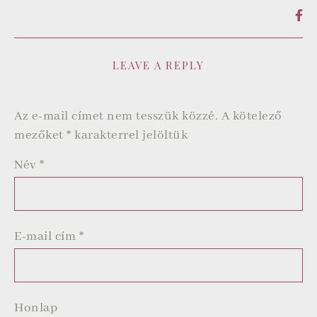
LEAVE A REPLY
Az e-mail címet nem tesszük közzé.
A kötelező
mezőket
*
karakterrel jelöltük
Név
*
E-mail cím
*
Honlap