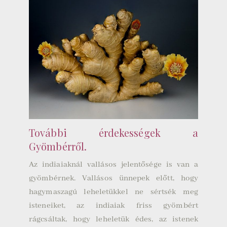
További érdekességek a
Gyömbérről.
Az indiaiaknál vallásos jelentősége is van a
gyömbérnek. Vallásos ünnepek előtt, hogy
hagymaszagú leheletükkel ne sértsék meg
isteneiket, az indiaiak friss gyömbért
rágcsáltak, hogy leheletük édes, az istenek