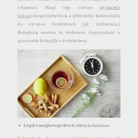
vitamint. Napi egy csésze
gyömbér
teával
megelőzhetőek a különféle bakteriális
és vírusos fertőzések (pl. influenza.)
Betegség esetén is érdemes fogyasztani a
gyorsabb felépülés érdekében.
Légúti megbetegedések ellen is hatásos