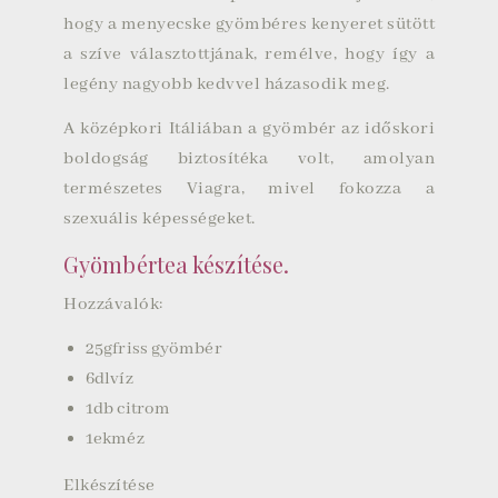
hogy a menyecske gyömbéres kenyeret sütött
a szíve választottjának, remélve, hogy így a
legény nagyobb kedvvel házasodik meg.
A középkori Itáliában a gyömbér az időskori
boldogság biztosítéka volt, amolyan
természetes Viagra, mivel fokozza a
szexuális képességeket.
Gyömbértea készítése.
Hozzávalók:
25
g
friss gyömbér
6
dl
víz
1
db
citrom
1
ek
méz
Elkészítése