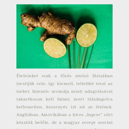
Ételeinket csak a főzés utolsó fázisában
ízesítjük vele, így kiemeli, teltebbé teszi az
ízeket. Intenzív aromája miatt adagolásával
takarékosan kell bánni, mert túladagolva
kellemetlen, kesernyés ízt ad az ételnek.
Angliában, Amerikában a híres „Ingver” sört
készítik belőle, de a magyar recept szerint