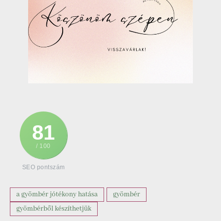
81
/ 100
SEO pontszám
a gyömbér jótékony hatása
gyömbér
gyömbérből készíthetjük