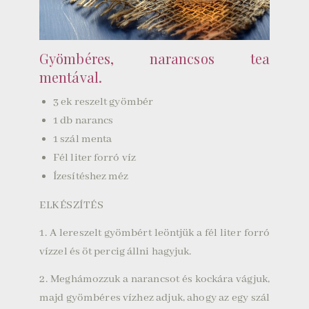
Gyömbéres, narancsos tea
mentával.
3 ek reszelt gyömbér
1 db narancs
1 szál menta
Fél liter forró víz
Ízesítéshez méz
ELKÉSZÍTÉS
1.
A lereszelt gyömbért leöntjük a fél liter forró
vízzel és öt percig állni hagyjuk.
2.
Meghámozzuk a narancsot és kockára vágjuk,
majd gyömbéres vízhez adjuk, ahogy az egy szál