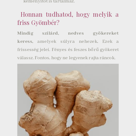
keményítőt is tartalmaz.
Honnan tudhatod, hogy melyik a
friss Gyömbér?
Mindig szilárd, nedves gyökereket
keress,
amelyek súlyra nehezek
.
Ezek a
frissesség jelei. Fényes és feszes bőrű gyökeret
válassz. Fontos, hogy ne legyenek rajta ráncok.