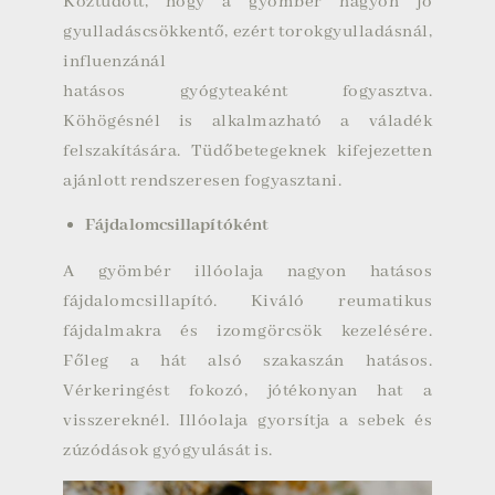
Köztudott, hogy a gyömbér nagyon jó
gyulladáscsökkentő, ezért torokgyulladásnál,
influenzánál
hatásos gyógyteaként fogyasztva.
Köhögésnél is alkalmazható a váladék
felszakítására. Tüdőbetegeknek kifejezetten
ajánlott rendszeresen fogyasztani.
Fájdalomcsillapítóként
A gyömbér illóolaja nagyon hatásos
fájdalomcsillapító. Kiváló reumatikus
fájdalmakra és izomgörcsök kezelésére.
Főleg a hát alsó szakaszán hatásos.
Vérkeringést fokozó, jótékonyan hat a
visszereknél. Illóolaja gyorsítja a sebek és
zúzódások gyógyulását is.