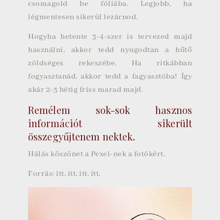
csomagold be fóliába. Legjobb, ha
légmentesen sikerül lezárnod.
Hogyha hetente 3-4-szer is tervezed majd
használni, akkor tedd nyugodtan a hűtő
zöldséges rekeszébe. Ha ritkábban
fogyasztanád, akkor tedd a fagyasztóba! Így
akár 2-3 hétig friss marad majd.
Remélem sok-sok hasznos
információt sikerült
összegyűjtenem nektek.
Hálás köszönet a Pexel-nek a fotókért.
Forrás:
itt
,
itt
,
itt
,
itt
,