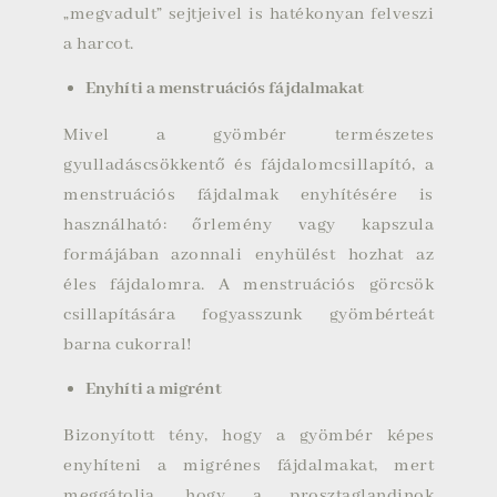
„megvadult” sejtjeivel is hatékonyan felveszi
a harcot.
Enyhíti a menstruációs fájdalmakat
Mivel a gyömbér természetes
gyulladáscsökkentő és fájdalomcsillapító, a
menstruációs fájdalmak enyhítésére is
használható: őrlemény vagy kapszula
formájában azonnali enyhülést hozhat az
éles fájdalomra. A menstruációs görcsök
csillapítására fogyasszunk gyömbérteát
barna cukorral!
Enyhíti a migrént
Bizonyított tény, hogy a gyömbér képes
enyhíteni a migrénes fájdalmakat, mert
meggátolja, hogy a prosztaglandinok