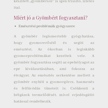
készített
„gyömbérsör”
is igen frissítő, ízletes
ital.
Miért jó a Gyömbért fogyasztani?
Emésztési problémák gyógyszere
A gyömbér legismertebb gyógyhatása,
hogy gyomorerősítő és segíti az
emésztést
.
Az ókorban is leginkább
gyomorproblémákat kezeltek vele. A
gyömbér fogyasztása segíti az epehólyagot az
epe kiválasztásában, ami fokozza az
étvágyat. Az emésztés serkentése mellett a
gyömbér enyhíti a gyomorgörcs, hasmenés
és felfúvódás tüneteit is. Csökkenti a
bélgázok termelődését, mivel erjedésgátló
hatással rendelkezik.