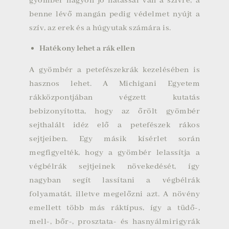
gyömbér nagyon jó hatással van a szívre, a
benne lévő mangán pedig védelmet nyújt a
szív, az erek és a húgyutak számára is.
Hatékony lehet a rák ellen
A gyömbér a petefészekrák kezelésében is
hasznos lehet. A Michigani Egyetem
rákközpontjában végzett kutatás
bebizonyította, hogy az őrölt gyömbér
sejthalált idéz elő a petefészek rákos
sejtjeiben. Egy másik kísérlet során
megfigyelték, hogy a gyömbér lelassítja a
végbélrák sejtjeinek növekedését, így
nagyban segít lassítani a végbélrák
folyamatát, illetve megelőzni azt. A növény
emellett több más ráktípus, így a tüdő-,
mell-, bőr-, prosztata- és hasnyálmirigyrák