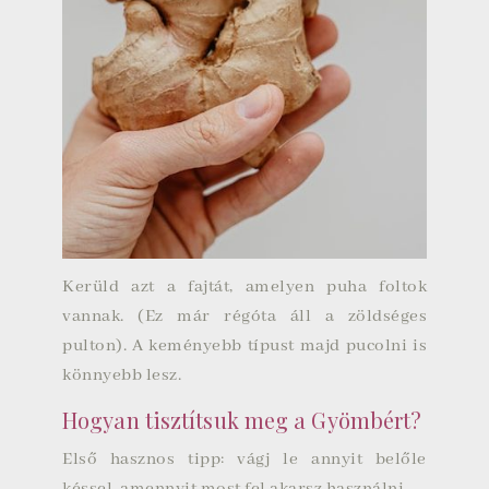
Kerüld azt a fajtát, amelyen puha foltok
vannak. (Ez már régóta áll a zöldséges
pulton). A keményebb típust majd pucolni is
könnyebb lesz.
Hogyan tisztítsuk meg a Gyömbért?
Első hasznos tipp: vágj le annyit belőle
késsel, amennyit most fel akarsz használni.