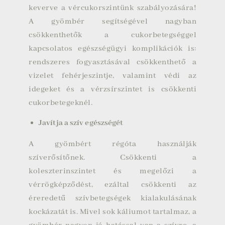
keverve a vércukorszintünk szabályozására!
A gyömbér segítségével nagyban
csökkenthetők a cukorbetegséggel
kapcsolatos egészségügyi komplikációk is:
rendszeres fogyasztásával csökkenthető a
vizelet fehérjeszintje, valamint védi az
idegeket és a vérzsírszintet is csökkenti
cukorbetegeknél.
Javítja a szív egészségét
A gyömbért régóta használják
szíverősítőnek. Csökkenti a
koleszterinszintet és megelőzi a
vérrögképződést, ezáltal csökkenti az
éreredetű szívbetegségek kialakulásának
kockázatát is. Mivel sok káliumot tartalmaz, a