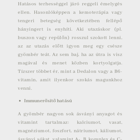
Hatásos terhességgel járó reggeli émelygés
ellen. Hasonlóképpen a kemoterápia vagy
tengeri betegség következtében fellépő
hányingert is enyhíti. Aki utazáskor (pl.
buszon vagy repülőn) rosszul szokott lenni,
az az utazás előtt igyon meg egy csésze
gyömbér teát. Az sem baj, ha az útra is visz
magával és menet közben kortyolgatja.
Tízszer többet ér, mint a Dedalon vagy a B6-
vitamin, amit ilyenkor szokás magunkhoz
venni.
Immunerősítő hatású
A gyömbér nagyon sok ásványi anyagot és
vitamint tartalmaz: kalciumot, vasat,
magnéziumot, foszfort, nátriumot, káliumot,
ásványi sókat, valamint A-, B komplex és C-