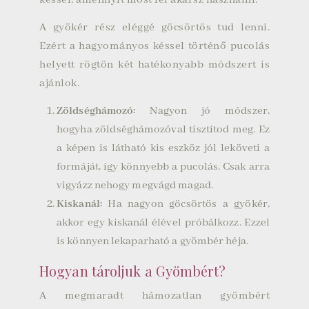
A gyökér rész eléggé göcsörtös tud lenni.
Ezért a hagyományos késsel történő pucolás
helyett rögtön két hatékonyabb módszert is
ajánlok.
Zöldséghámozó:
Nagyon jó módszer,
hogyha zöldséghámozóval tisztítod meg. Ez
a képen is látható kis eszköz jól leköveti a
formáját, így könnyebb a pucolás. Csak arra
vigyázz nehogy megvágd magad.
Kiskanál:
Ha nagyon göcsörtös a gyökér,
akkor egy kiskanál élével próbálkozz. Ezzel
is könnyen lekaparható a gyömbér héja.
Hogyan tároljuk a Gyömbért?
A megmaradt hámozatlan gyömbért