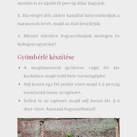
mentát is és újabb öt percig állni hagyjuk.
3.
Ha eleget állt, akkor kanállal kinyomkodjuk a
narancsok levét, majd az italt leszűrjük.
4.
Mézzel édesítve fogyaszthatjuk melegen és
hidegen egyaránt!
Gyömbérlé készítése
A meghámozott gyökeret vágd fel kis
kockákra, majd tedd bele turmixgépbe.
Adj hozzá egy fél pohár vizet majd 1-2 percig
turmixold össze az egészet.
Szűrd le az egészet, majd adj hozzá kb. 3-4
deci vizet. Azonnal fogyaszthatod!