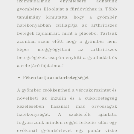
izomfájdalmak enyhítésére adhatunk
gyömbéres illóolajat a fürdővízhez is. Több
tanulmány kimutatta, hogy a gyömbér
hatékonyabban csillapítja az arthritiszes
betegek fájdalmait, mint a placebo. Tartsuk
azonban szem előtt, hogy a gyömbér nem
képes meggyógyítani az arthritiszes
betegségeket, csupán enyhíti a gyulladást és
a vele járó fájdalmat!
Féken tartja a cukorbetegséget
A gyömbér csökkentheti a vércukorszintet és
növelheti az inzulin és a cukorbetegség
kezelésében használt más orvosságok
hatékonyságát. A szakértők ajánlata:
fogyasszunk minden reggel felkelés után egy
evőkanál gyömbérlevet egy pohár vízbe