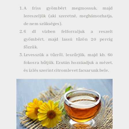
A friss gyömbért megmossuk, majd
lereszeljük (aki szeretné, meghámozhatja,
de nem szükséges).
6 dl vízben felforraljuk a reszelt
gyömbért, majd lassú tűzön 20 percig
főzzük.
Levesszük a tűzről, leszűrjük, majd kb. 60
fokosra hűtjük. Ezután hozzáadjuk a mézet,
és ízlés szerint citromlevet facsarunk bele.