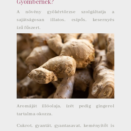
Gyömbérnek?
A növény
gyökértörzse
szolgáltatja a
sajátságosan illatos, csípős, kesernyés
ízű fűszert.
Aromáját illóolaja, ízét pedig gingerol
tartalma okozza.
Cukrot, gyantát, gyantasavat, keményítőt is