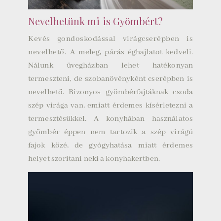
Nevelhetünk mi is Gyömbért?
Kevés gondoskodással virágcserépben is
nevelhető.
A meleg, párás éghajlatot kedveli.
Nálunk üvegházban lehet hatékonyan
termeszteni, de szobanövényként cserépben is
nevelhető. Bizonyos gyömbérfajtáknak csoda
szép virága van, emiatt érdemes kísérletezni a
termesztésükkel. A konyhában használatos
gyömbér éppen nem tartozik a szép virágú
fajok közé, de gyógyhatása miatt érdemes
helyet szorítani neki a konyhakertben.