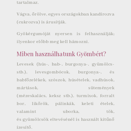
tartalmaz.
Vágva, őrölve, egyes országokban kandírozva
(cukrozva) is árusítják.
Gyökérgumóját nyersen is felhasználják;
ilyenkor előbb meg kell hámozni.
Miben használhatunk Gyömbért?
Levesek (hús-, bab-, burgonya-, gyümölcs-
stb.), levesgombócok, burgonya-, és
babfőzelékek, szószok, húsételek, vadhúsok,
mártások, sütemények
(mézeskalács, keksz stb.),
turmixok
, forralt
bor, likőrök, pálinkák, keleti ételek,
valamint uborka, tök,
és gyümölcsök eltevésénél is használt kitűnő
ízesítő.