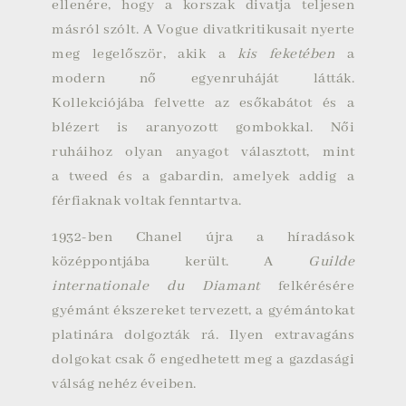
ellenére, hogy a korszak divatja teljesen
másról szólt. A
Vogue
divatkritikusait nyerte
meg legelőször, akik a
kis feketében
a
modern nő egyenruháját látták.
Kollekciójába felvette az esőkabátot és a
blézert is aranyozott gombokkal. Női
ruháihoz olyan anyagot választott, mint
a
tweed
és a
gabardin
, amelyek addig a
férfiaknak voltak fenntartva.
1932-ben Chanel újra a híradások
középpontjába került. A
Guilde
internationale du Diamant
felkérésére
gyémánt ékszereket tervezett, a gyémántokat
platinára dolgozták rá. Ilyen extravagáns
dolgokat csak ő engedhetett meg a gazdasági
válság nehéz éveiben.