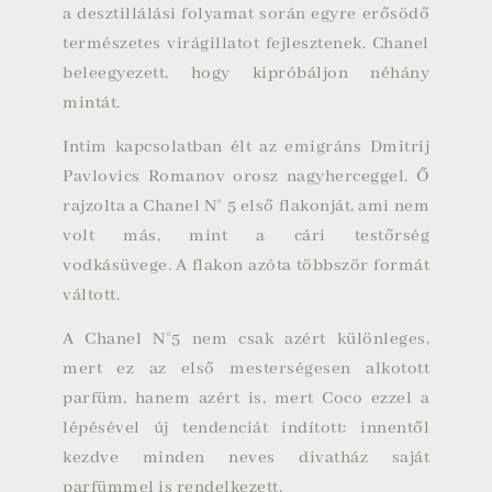
a
desztillálási
folyamat során egyre erősödő
természetes virágillatot fejlesztenek. Chanel
beleegyezett, hogy kipróbáljon néhány
mintát.
Intim kapcsolatban élt az emigráns
Dmitrij
Pavlovics Romanov orosz nagyherceggel
. Ő
rajzolta a Chanel N° 5 első flakonját, ami nem
volt más, mint a cári testőrség
vodkásüvege. A flakon azóta többször formát
váltott.
A Chanel N°5 nem csak azért különleges,
mert ez az első mesterségesen alkotott
parfüm, hanem azért is, mert Coco ezzel a
lépésével új tendenciát indított: innentől
kezdve minden neves divatház saját
parfümmel is rendelkezett.