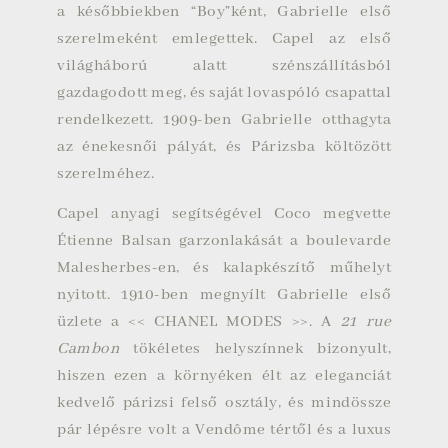
a későbbiekben “Boy”ként, Gabrielle első
szerelmeként emlegettek. Capel az
első
világháború
alatt szénszállításból
gazdagodott meg, és saját
lovaspóló
csapattal
rendelkezett. 1909-ben Gabrielle otthagyta
az énekesnői pályát, és Párizsba költözött
szerelméhez.
Capel anyagi segítségével Coco megvette
Étienne Balsan garzonlakását a boulevarde
Malesherbes-en, és kalapkészítő műhelyt
nyitott. 1910-ben megnyílt Gabrielle első
üzlete a << CHANEL MODES >>. A
21 rue
Cambon
tökéletes helyszínnek bizonyult,
hiszen ezen a környéken élt az eleganciát
kedvelő párizsi felső osztály, és mindössze
pár lépésre volt a
Vendôme tértől
és a luxus