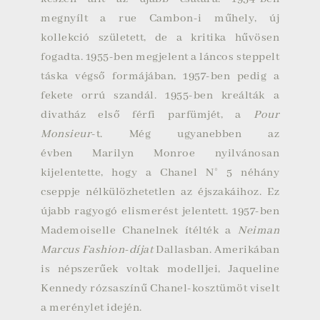
megnyílt a rue Cambon-i műhely, új
kollekció született, de a kritika hűvösen
fogadta. 1955-ben megjelent a láncos steppelt
táska végső formájában, 1957-ben pedig a
fekete orrú szandál. 1955-ben kreálták a
divatház első férfi parfümjét, a
Pour
Monsieur
-t. Még ugyanebben az
évben
Marilyn Monroe
nyilvánosan
kijelentette, hogy a Chanel N° 5 néhány
cseppje nélkülözhetetlen az éjszakáihoz. Ez
újabb ragyogó elismerést jelentett. 1957-ben
Mademoiselle Chanelnek ítélték a
Neiman
Marcus Fashion-díjat
Dallasban
. Amerikában
is népszerűek voltak modelljei,
Jaqueline
Kennedy
rózsaszínű Chanel-kosztümöt viselt
a merénylet idején.