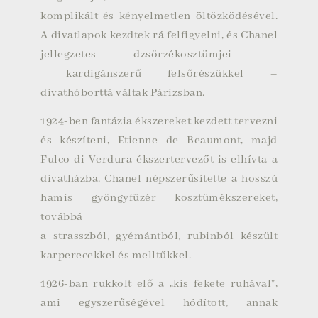
komplikált és kényelmetlen öltözködésével.
A divatlapok kezdtek rá felfigyelni, és Chanel
jellegzetes
dzsörzékosztümjei
–
kardigánszerű
felsőrészükkel –
divathóborttá váltak Párizsban.
1924-ben fantázia ékszereket kezdett tervezni
és készíteni, Etienne de Beaumont, majd
Fulco di Verdura ékszertervezőt is elhívta a
divatházba. Chanel népszerűsítette a hosszú
hamis gyöngyfüzér kosztümékszereket,
továbbá
a
strasszból
,
gyémántból
,
rubinból
készült
karperecekkel és melltűkkel.
1926-ban rukkolt elő a „kis fekete ruhával”,
ami egyszerűségével hódított, annak