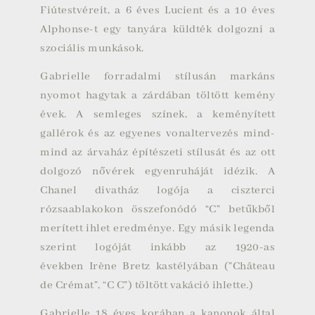
Fiútestvéreit, a 6 éves Lucient és a 10 éves
Alphonse-t egy tanyára küldték dolgozni a
szociális munkások.
Gabrielle forradalmi stílusán markáns
nyomot hagytak a zárdában töltött kemény
évek. A semleges színek, a keményített
gallérok és az egyenes vonaltervezés mind-
mind az árvaház építészeti stílusát és az ott
dolgozó nővérek egyenruháját idézik. A
Chanel divatház logója a ciszterci
rózsaablakokon összefonódó “C” betűkből
merített ihlet eredménye. Egy másik legenda
szerint logóját inkább az 1920-as
években
Irène Bretz
kastélyában (
”Château
de Crémat”
, “C C”) töltött vakáció ihlette.)
Gabrielle 18 éves korában a
kanonok
által