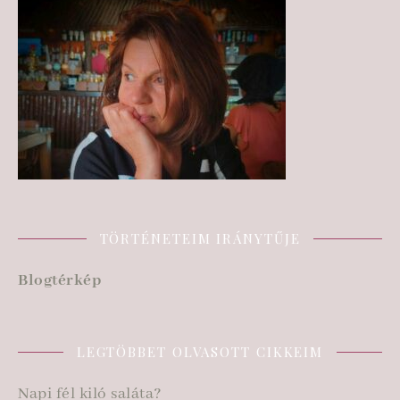
TÖRTÉNETEIM IRÁNYTŰJE
Blogtérkép
LEGTÖBBET OLVASOTT CIKKEIM
Napi fél kiló saláta?