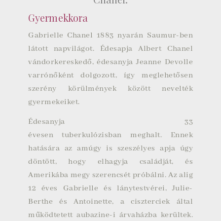
Gyermekkora
Gabrielle Chanel 1883 nyarán Saumur-ben
látott napvilágot. Édesapja Albert Chanel
vándorkereskedő, édesanyja Jeanne Devolle
varrónőként dolgozott, így meglehetősen
szerény körülmények között nevelték
gyermekeiket.
Édesanyja 33
évesen
tuberkulózisban
meghalt. Ennek
hatására az amúgy is szeszélyes apja úgy
döntött, hogy elhagyja családját, és
Amerikába megy szerencsét próbálni. Az alig
12 éves Gabrielle és lánytestvérei, Julie-
Berthe és Antoinette, a
ciszterciek
által
működtetett aubazine-i árvaházba kerültek.