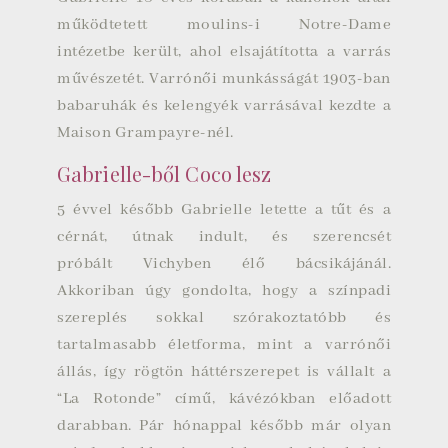
működtetett
moulins-i
Notre-Dame
intézetbe került, ahol elsajátította a varrás
művészetét. Varrónői munkásságát 1903-ban
babaruhák és kelengyék varrásával kezdte a
Maison Grampayre-nél.
Gabrielle-ből Coco lesz
5 évvel később Gabrielle letette a tűt és a
cérnát, útnak indult, és szerencsét
próbált
Vichyben
élő bácsikájánál.
Akkoriban úgy gondolta, hogy a színpadi
szereplés sokkal szórakoztatóbb és
tartalmasabb életforma, mint a varrónői
állás, így rögtön háttérszerepet is vállalt a
“La Rotonde” című, kávézókban előadott
darabban. Pár hónappal később már olyan