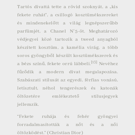
Tartós divattá tette a rövid szoknyát, a „kis
fekete ruhát”, a csillogó kosztümékszereket
és mindenekelőtt a világ legnépszerűbb
parfümjét, a
Chanel N°5
-öt. Meghatározó
védjegyei közé tartozik a
tweed
anyagból
készített kosztüm, a
kamélia
virág, a több
soros gyöngyből készült kosztümékszerek és
[13]
a bézs színű, fekete orrú lábbeli.
Nevéhez
fűződik a modern divat megalapozása.
Szabászati stílusát az egyedi, férfias vonású,
letisztult, néhol tengerészek és katonák
öltözetére emlékeztető stílusjegyek
jellemzik.
“Fekete ruhája és fehér gyöngyei
forradalmasították a nőt és a női
öltözködést.” (
Christian Dior
)