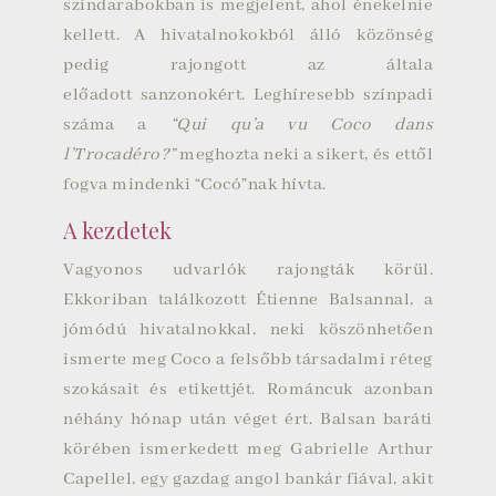
színdarabokban is megjelent, ahol énekelnie
kellett. A hivatalnokokból álló közönség
pedig rajongott az általa
előadott
sanzonokért
. Leghíresebb színpadi
száma a
“Qui qu’a vu Coco dans
l’Trocadéro?”
meghozta neki a sikert, és ettől
fogva mindenki “Cocó”nak hívta.
A kezdetek
Vagyonos udvarlók rajongták körül.
Ekkoriban találkozott
Étienne Balsannal
, a
jómódú hivatalnokkal, neki köszönhetően
ismerte meg Coco a felsőbb társadalmi réteg
szokásait és etikettjét. Románcuk azonban
néhány hónap után véget ért. Balsan baráti
körében ismerkedett meg Gabrielle
Arthur
Capellel
, egy gazdag angol bankár fiával, akit