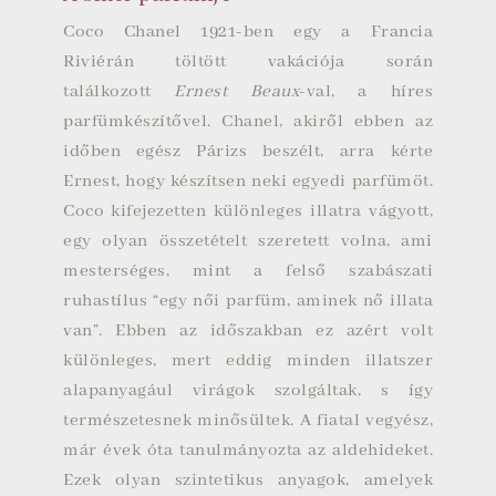
Coco Chanel
1921
-ben egy a
Francia
Riviérán
töltött vakációja során
találkozott
Ernest Beaux
-val, a híres
parfümkészítővel. Chanel, akiről ebben az
időben egész Párizs beszélt, arra kérte
Ernest, hogy készítsen neki egyedi parfümöt.
Coco kifejezetten különleges illatra vágyott,
egy olyan összetételt szeretett volna, ami
mesterséges, mint a felső szabászati
ruhastílus “egy női parfüm, aminek nő illata
van”. Ebben az időszakban ez azért volt
különleges, mert eddig minden illatszer
alapanyagául virágok szolgáltak, s így
természetesnek minősültek. A fiatal
vegyész
,
már évek óta tanulmányozta az
aldehideket
.
Ezek olyan szintetikus anyagok, amelyek