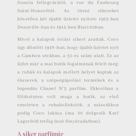
francia fellegvárától, a
rue du Faubourg
Saint-Honorétól
. Az itteni sikereket
követően két újabb üzletet nyitott: 1913-ban
Deauville-ban és 1914-ben
Biarritzban
.
Mivel a kalapok óriási sikert arattak, Coco
úgy döntött 1918-ban, hogy újabb üzletet nyit
a Cambon utcában, a 31-es szám alatt. Ez az
üzlet már a mai butik fogalmának felelt meg:
a ruhák és kalapok mellett helyet kaptak az
ékszerek, a szépségápolási termékek és a
legendás Chanel N°5 parfüm. Ekkoriban a
földszinten volt maga a butik, az első
emeleten a ruhakollekciók, a másodikon
pedig Coco lakása (ma itt dolgozik
Karl
Lagerfeld
tetőig úszó fényáradatban).
A siker parfümje