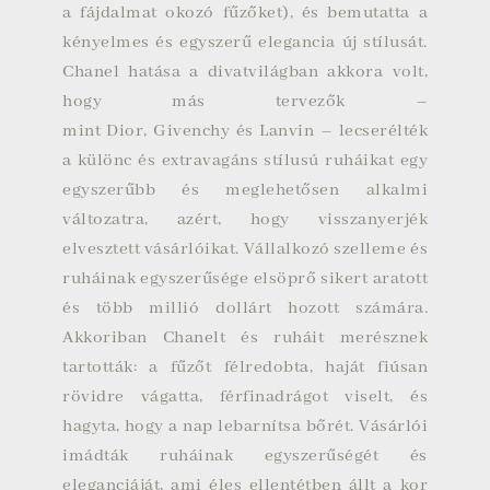
a fájdalmat okozó
fűzőket
), és bemutatta a
kényelmes és egyszerű elegancia új stílusát.
Chanel hatása a divatvilágban akkora volt,
hogy más tervezők –
mint
Dior
,
Givenchy
és
Lanvin
– lecserélték
a különc és extravagáns stílusú ruháikat egy
egyszerűbb és meglehetősen alkalmi
változatra, azért, hogy visszanyerjék
elvesztett vásárlóikat. Vállalkozó szelleme és
ruháinak egyszerűsége elsöprő sikert aratott
és több millió dollárt hozott számára.
Akkoriban Chanelt és ruháit merésznek
tartották: a fűzőt félredobta, haját fiúsan
rövidre vágatta, férfinadrágot viselt, és
hagyta, hogy a nap lebarnítsa bőrét. Vásárlói
imádták ruháinak egyszerűségét és
eleganciáját, ami éles ellentétben állt a kor