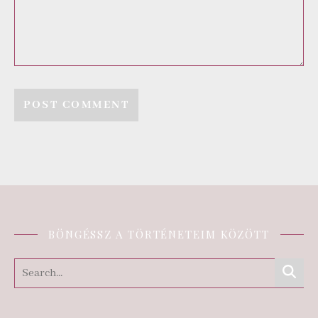
BÖNGÉSSZ A TÖRTÉNETEIM KÖZÖTT