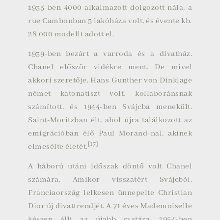
1935-ben 4000 alkalmazott dolgozott nála, a
rue Cambonban 5 lakóháza volt, és évente kb.
28 000 modellt adott el.
1939-ben bezárt a varroda és a divatház.
Chanel először vidékre ment. De mivel
akkori szeretője, Hans Gunther von Dinklage
német katonatiszt volt, kollaboránsnak
számított, és 1944-ben Svájcba menekült.
Saint-Moritzban élt, ahol újra találkozott az
emigrációban élő Paul Morand-nal, akinek
[17]
elmesélte életét.
A háború utáni időszak döntő volt Chanel
számára. Amikor visszatért Svájcból,
Franciaország lelkesen ünnepelte
Christian
Dior
új divattrendjét. A 71 éves Mademoiselle
készen állt az újabb csatára. 1954-ben