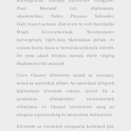
koreográfus,
Szergej Pavlovics Gyagilev
,
Paul Morand író, diplomata,
akadémikus,
Pablo Picasso
,
Salvador
Dalí
,
Jean Cocteau
. Hat éven át volt barátnője
Hugh Grosvenornak, Westminster
hercegének. 1928-ban Skóciában jártak, és
onnan hozta haza a tweed kosztümök ötletét.
De nem akart férjhez menni, élete végéig
Mademoiselle maradt.
Coco Chanel öltöztette mind az európai,
mind az amerikai nőket. Az amerikai hölgyek
különösen élvezték ruháit, mivel ők a
praktikus öltözködést részesítették
előnyben, és Chanel teremtette meg az
elegáns egyszerűség és kényelem definícióit.
Elvetette az összetett elegancia kellékeit (pl.