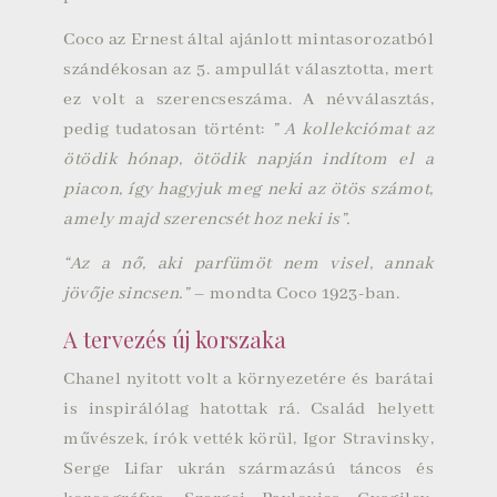
Coco az Ernest által ajánlott mintasorozatból
szándékosan az 5. ampullát választotta, mert
ez volt a szerencseszáma. A névválasztás,
pedig tudatosan történt:
” A kollekciómat az
ötödik hónap, ötödik napján indítom el a
piacon, így hagyjuk meg neki az ötös számot,
amely majd szerencsét hoz neki is”.
“Az a nő, aki parfümöt nem visel, annak
jövője sincsen.”
– mondta Coco 1923-ban.
A tervezés új korszaka
Chanel nyitott volt a környezetére és barátai
is inspirálólag hatottak rá. Család helyett
művészek, írók vették körül,
Igor Stravinsky
,
Serge Lifar ukrán származású táncos és