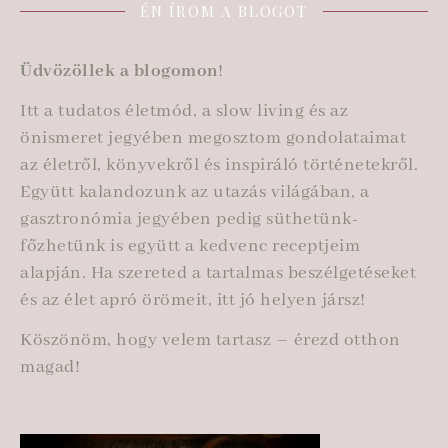
ÉN ÍROM A BLOGOT
Üdvözöllek a blogomon
!
Itt a tudatos életmód, a slow living és az
önismeret jegyében megosztom gondolataimat
az életről, könyvekről és inspiráló történetekről.
Együtt kalandozunk az utazás világában, a
gasztronómia jegyében pedig süthetünk-
főzhetünk is együtt a kedvenc receptjeim
alapján. Ha szereted a tartalmas beszélgetéseket
és az élet apró örömeit, itt jó helyen jársz!
Köszönöm, hogy velem tartasz – érezd otthon
magad!