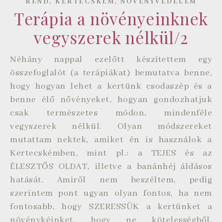
,
,
REND
KERTECSKÉM
NÖVÉNYVÉDELEM
Terápia a növényeinknek
vegyszerek nélkül/2
Néhány nappal ezelőtt készítettem egy
összefoglalót (a terápiákat) bemutatva benne,
hogy hogyan lehet a kertünk csodaszép és a
benne élő nővényeket, hogyan gondozhatjuk
csak természetes módon, mindenféle
vegyszerek nélkül. Olyan módszereket
mutattam nektek, amiket én is használok a
Kertecskémben, mint pl.: a TEJES és az
ÉLESZTŐS OLDAT, illetve a banánhéj áldásos
hatását. Amiről nem beszéltem, pedig
szerintem pont ugyan olyan fontos, ha nem
fontosabb, hogy SZERESSÜK a kertünket a
növénykéinket, hogy ne kötelességből,