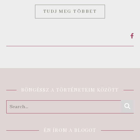
TUDJ MEG TÖBBET
BÖNGÉSSZ A TÖRTÉNETEIM KÖZÖTT
ÉN ÍROM A BLOGOT