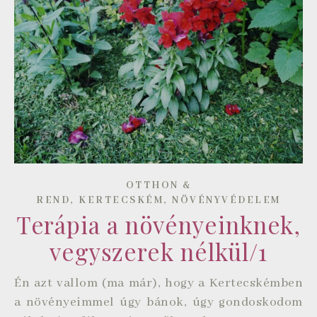
OTTHON &
,
,
REND
KERTECSKÉM
NÖVÉNYVÉDELEM
Terápia a növényeinknek,
vegyszerek nélkül/1
Én azt vallom (ma már), hogy a Kertecskémben
a növényeimmel úgy bánok, úgy gondoskodom