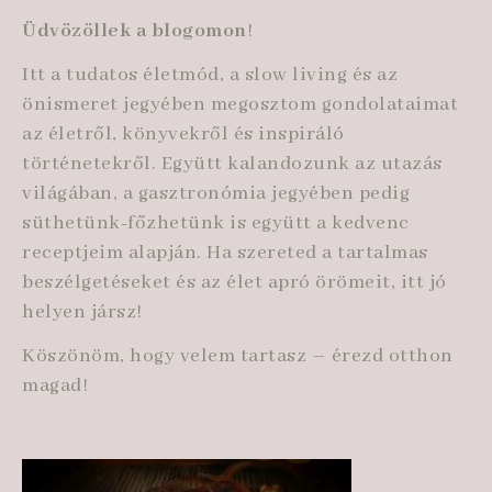
Üdvözöllek a blogomon
!
Itt a tudatos életmód, a slow living és az
önismeret jegyében megosztom gondolataimat
az életről, könyvekről és inspiráló
történetekről. Együtt kalandozunk az utazás
világában, a gasztronómia jegyében pedig
süthetünk-főzhetünk is együtt a kedvenc
receptjeim alapján. Ha szereted a tartalmas
beszélgetéseket és az élet apró örömeit, itt jó
helyen jársz!
Köszönöm, hogy velem tartasz – érezd otthon
magad!