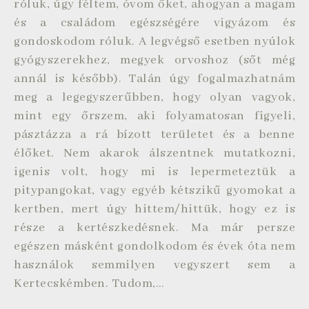
róluk, úgy féltem, óvom őket, ahogyan a magam
és a családom egészségére vigyázom és
gondoskodom róluk. A legvégső esetben nyúlok
gyógyszerekhez, megyek orvoshoz (sőt még
annál is később). Talán úgy fogalmazhatnám
meg a legegyszerűbben, hogy olyan vagyok,
mint egy őrszem, aki folyamatosan figyeli,
pásztázza a rá bízott területet és a benne
élőket. Nem akarok álszentnek mutatkozni,
igenis volt, hogy mi is lepermeteztük a
pitypangokat, vagy egyéb kétszikű gyomokat a
kertben, mert úgy hittem/hittük, hogy ez is
része a kertészkedésnek. Ma már persze
egészen másként gondolkodom és évek óta nem
használok semmilyen vegyszert sem a
Kertecskémben. Tudom,…