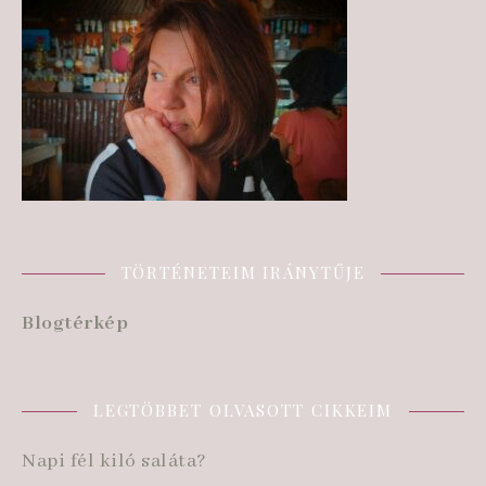
TÖRTÉNETEIM IRÁNYTŰJE
Blogtérkép
LEGTÖBBET OLVASOTT CIKKEIM
Napi fél kiló saláta?