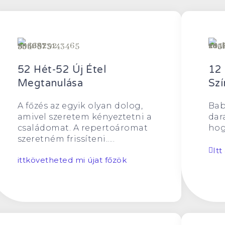
52 Hét-52 Új Étel
12
Megtanulása
Szí
A főzés az egyik olyan dolog,
Bab
amivel szeretem kényeztetni a
dar
családomat. A repertoáromat
hog
szeretném frissíteni.....
Itt
ittkövetheted mi újat főzök