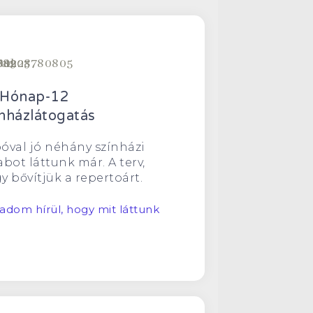
 Hónap-12
nházlátogatás
óval jó néhány színházi
abot láttunk már. A terv,
y bővítjük a repertoárt.
 adom hírül, hogy mit láttunk