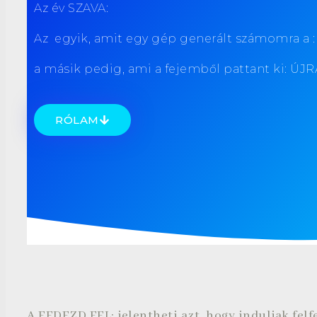
Az év SZAVA:
Az egyik, amit egy gép generált számomra a
a másik pedig, ami a fejemből pattant ki: 
RÓLAM
A FEDEZD FEL: jelentheti azt, hogy induljak felf