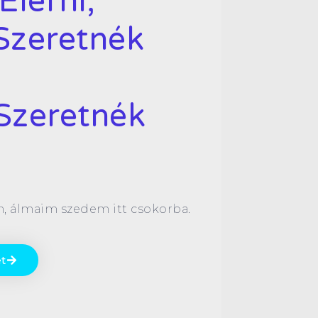
Elérni,
Szeretnék
Szeretnék
m, álmaim szedem itt csokorba.
t