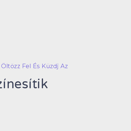
 Öltözz Fel És Küzdj Az
ínesítik