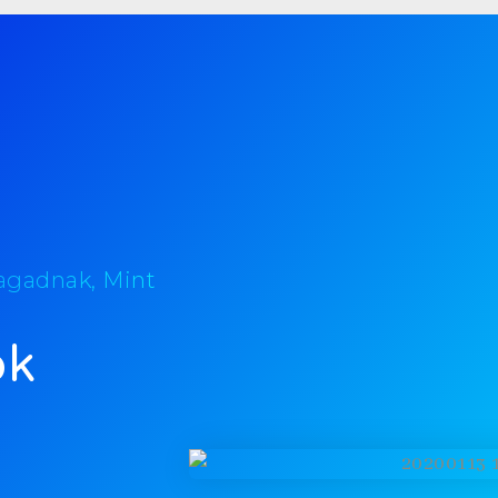
Magadnak, Mint
ok