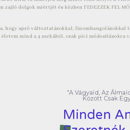
zajló dolgok miértjét és közben FEDEZZEK FEL M
 hogy apró változtatásokkal, finomhangolásokkal t
 életem mind a 4 sarkából, csak pici módosításokra v
"A Vágyaid, Az Álmai
Között Csak Egy
Minden Am