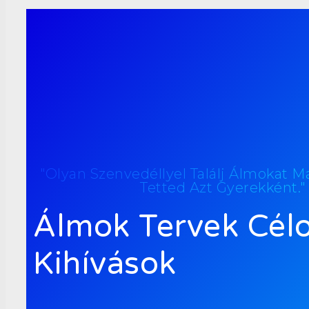
"Olyan Szenvedéllyel Találj Álmokat 
Tetted Azt Gyerekként."
Álmok Tervek Cél
Kihívások