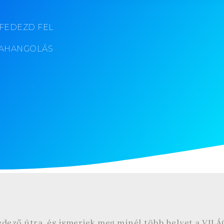
 :FEDEZD FEL
ÚJRAHANGOLÁS
edező útra, és ismerjek meg minél több helyet a VILÁG