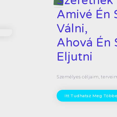
Szeretnék 
Amivé Én 
Válni,
Ahová Én 
Eljutni
Személyes céljaim, tervei
Itt Tudhatsz Meg Többe