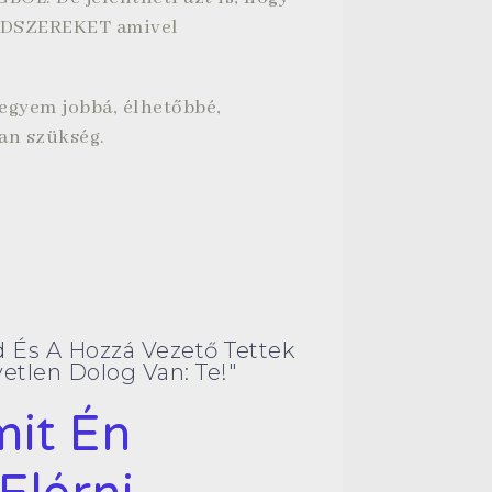
ÓDSZEREKET amivel
egyem jobbá, élhetőbbé,
an szükség.
d És A Hozzá Vezető Tettek
etlen Dolog Van: Te!"
it Én