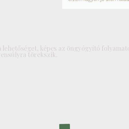
 lehetőséget, képes az öngyógyító folyamat
ensúlyra törekszik.