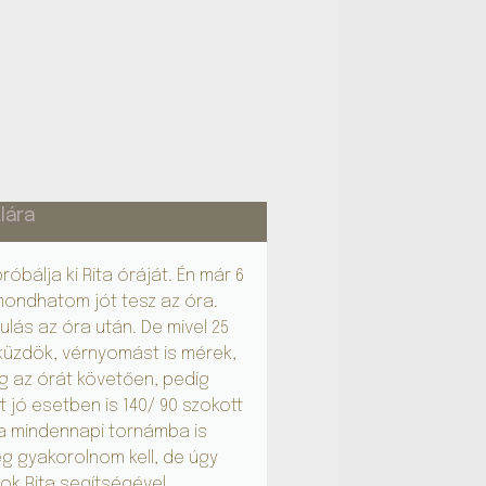
lára
Hoffmann Gabriella
óbálja ki Rita óráját. Én már 6
Hálásan köszönöm a leh
mondhatom jót tesz az óra.
Rita egyik chikung oktat
ulás az óra után. De mivel 25
bensőséges és családia
üzdök, vérnyomást is mérek,
Rita szívélyessége és 
g az órát követően, pedig
csoporttag iránt, valam
 jó esetben is 140/ 90 szokott
egyes gyakorlatoknak a
 a mindennapi tornámba is
Őszinte szívvel ajánlom 
ég gyakorolnom kell, de úgy
ok Rita segítségével