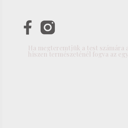
Ha megteremtjük a test számára a
hiszen természeténél fogva az egy