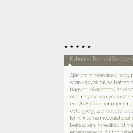
★
★
★
★
★
Koháriné Bernád Emese K
Ajánlom mindenkinek, hogy pr
órán vagyok túl, és bátran 
Nagyon jól érezhető az ellaz
éve magass vérnyomással k
és 120/80 fölé nem ment mé
este gyógyszer bevétel elött
lenni. A torna mozdulatokat
beillesztem. A meditációt m
érzem nagyon jó úton halad