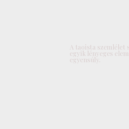
Óráim A
Szabadban
A taoista szemlélet 
Szerdán 8.45 Milenárison.
egyik lényeges elem
Előzetes Regisztráció
egyensúly.
Szükséges.