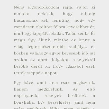
Néha elgondolkodom rajta, vajon ki
mondta nekünk, hogy mindig
hasznosnak kell lennünk, hogy egy
csendesen eltöltött félóra kevesebbet ér,
mint egy kipipált feladat. Talán senki. És
mégis úgy élünk, mintha ez lenne a
világ legtermészetesebb szabálya, és
közben valahogy egyre kevesebb idő jut
azokra az apró dolgokra, amelyekről
később derül ki, hogy igazából ezek
tették széppé a napot.
Egy kávé, amit nem csak megiszunk,
hanem megízlelünk. Az első
napsugarak, amelyek besütnek a
konyhába. Egy beszélgetés, amit nem
azért szakítunk félbe, mert csörög a