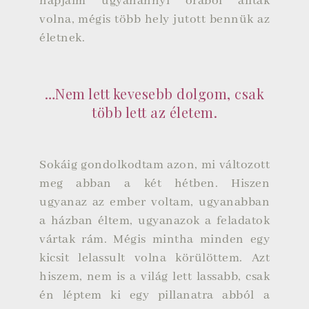
napjaim ugyanannyi órából álltak
volna, mégis több hely jutott bennük az
életnek.
…Nem lett kevesebb dolgom, csak
több lett az életem.
Sokáig gondolkodtam azon, mi változott
meg abban a két hétben. Hiszen
ugyanaz az ember voltam, ugyanabban
a házban éltem, ugyanazok a feladatok
vártak rám. Mégis mintha minden egy
kicsit lelassult volna körülöttem. Azt
hiszem, nem is a világ lett lassabb, csak
én léptem ki egy pillanatra abból a