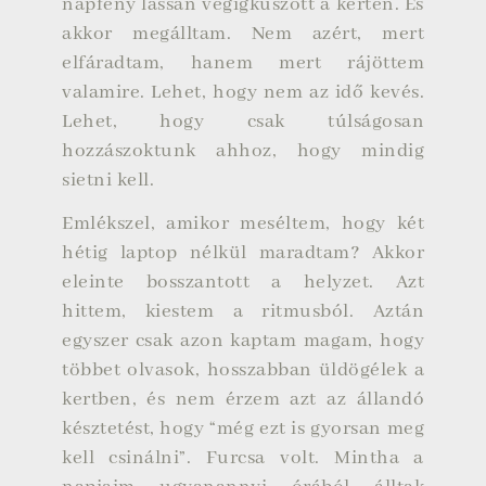
napfény lassan végigkúszott a kerten. És
akkor megálltam. Nem azért, mert
elfáradtam, hanem mert rájöttem
valamire. Lehet, hogy nem az idő kevés.
Lehet, hogy csak túlságosan
hozzászoktunk ahhoz, hogy mindig
sietni kell.
Emlékszel, amikor meséltem, hogy két
hétig laptop nélkül maradtam? Akkor
eleinte bosszantott a helyzet. Azt
hittem, kiestem a ritmusból. Aztán
egyszer csak azon kaptam magam, hogy
többet olvasok, hosszabban üldögélek a
kertben, és nem érzem azt az állandó
késztetést, hogy “még ezt is gyorsan meg
kell csinálni”. Furcsa volt. Mintha a