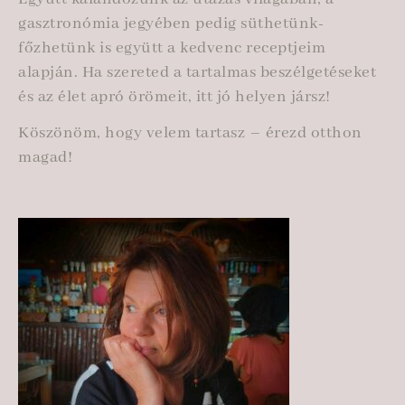
gasztronómia jegyében pedig süthetünk-
főzhetünk is együtt a kedvenc receptjeim
alapján. Ha szereted a tartalmas beszélgetéseket
és az élet apró örömeit, itt jó helyen jársz!
Köszönöm, hogy velem tartasz – érezd otthon
magad!