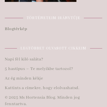
TÖRTÉNETEIM IRÁNYTŰJE
Blogtérkép
LEGTÖBBET OLVASOTT CIKKEIM
Napi fél kiló saláta?
5 hastípus – Te melyikbe tartozol?
Az ég minden kékje
Kattints a címekre, hogy elolvashatsd.
© 2025 Ms Hortensia Blog. Minden jog
fenntartva.