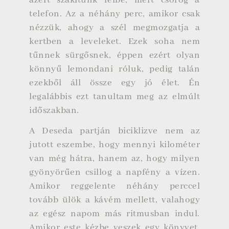
telefon. Az a néhány perc, amikor csak
nézzük, ahogy a szél megmozgatja a
kertben a leveleket. Ezek soha nem
tűnnek sürgősnek, éppen ezért olyan
könnyű lemondani róluk, pedig talán
ezekből áll össze egy jó élet. Én
legalábbis ezt tanultam meg az elmúlt
időszakban.
A Deseda partján biciklizve nem az
jutott eszembe, hogy mennyi kilométer
van még hátra, hanem az, hogy milyen
gyönyörűen csillog a napfény a vízen.
Amikor reggelente néhány perccel
tovább ülök a kávém mellett, valahogy
az egész napom más ritmusban indul.
Amikor este kézbe veszek egy könyvet,