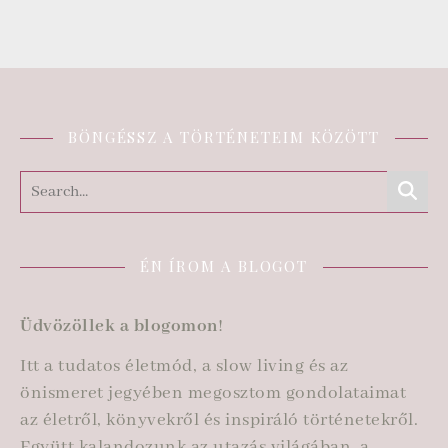
BÖNGÉSSZ A TÖRTÉNETEIM KÖZÖTT
ÉN ÍROM A BLOGOT
Üdvözöllek a blogomon
!
Itt a tudatos életmód, a slow living és az
önismeret jegyében megosztom gondolataimat
az életről, könyvekről és inspiráló történetekről.
Együtt kalandozunk az utazás világában, a