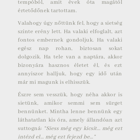
tempóból, amit évek óta magától
értetődőnek tartottam.
Valahogy úgy nőttünk fel, hogy a sietség
szinte erény lett. Ha valaki elfoglalt, azt
fontos embernek gondoljuk. Ha valaki
egész nap rohan, biztosan sokat
dolgozik. Ha tele van a naptára, akkor
bizonyára hasznos életet él, és ezt
annyiszor halljuk, hogy egy idő után
már mi magunk is elhisszük.
Észre sem vesszük, hogy néha akkor is
sietünk, amikor semmi sem sürget
bennünket. Mintha lenne bennünk egy
láthatatlan kis óra, amely állandóan azt
suttogná:
“Siess még egy kicsit… még ezt
intézd el… még ezt fejezd be…”