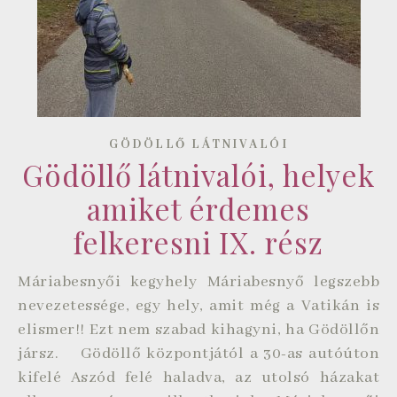
GÖDÖLLŐ LÁTNIVALÓI
Gödöllő látnivalói, helyek
amiket érdemes
felkeresni IX. rész
Máriabesnyői kegyhely Máriabesnyő legszebb
nevezetessége, egy hely, amit még a Vatikán is
elismer!! Ezt nem szabad kihagyni, ha Gödöllőn
jársz. Gödöllő központjától a 30-as autóúton
kifelé Aszód felé haladva, az utolsó házakat