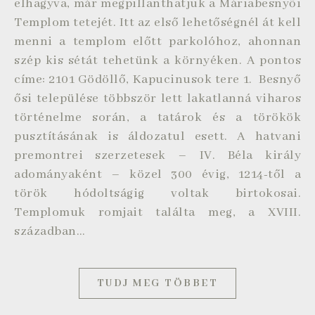
elhagyva, már megpillanthatjuk a Máriabesnyői
Templom tetejét. Itt az első lehetőségnél át kell
menni a templom előtt parkolóhoz, ahonnan
szép kis sétát tehetünk a környéken. A pontos
címe: 2101 Gödöllő, Kapucinusok tere 1. Besnyő
ősi települése többször lett lakatlanná viharos
történelme során, a tatárok és a törökök
pusztításának is áldozatul esett. A hatvani
premontrei szerzetesek – IV. Béla király
adományaként – közel 300 évig, 1214-től a
török hódoltságig voltak birtokosai.
Templomuk romjait találta meg, a XVIII.
században…
TUDJ MEG TÖBBET