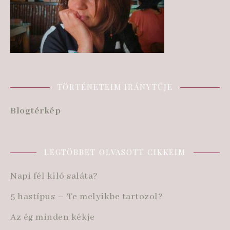
TÖRTÉNETEIM IRÁNYTŰJE
Blogtérkép
LEGTÖBBET OLVASOTT CIKKEIM
Napi fél kiló saláta?
5 hastípus – Te melyikbe tartozol?
Az ég minden kékje