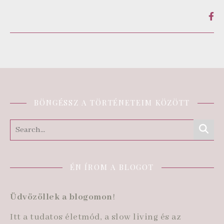
BÖNGÉSSZ A TÖRTÉNETEIM KÖZÖTT
ÉN ÍROM A BLOGOT
Üdvözöllek a blogomon
!
Itt a tudatos életmód, a slow living és az