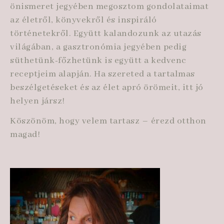
önismeret jegyében megosztom gondolataimat
az életről, könyvekről és inspiráló
történetekről. Együtt kalandozunk az utazás
világában, a gasztronómia jegyében pedig
süthetünk-főzhetünk is együtt a kedvenc
receptjeim alapján. Ha szereted a tartalmas
beszélgetéseket és az élet apró örömeit, itt jó
helyen jársz!
Köszönöm, hogy velem tartasz – érezd otthon
magad!