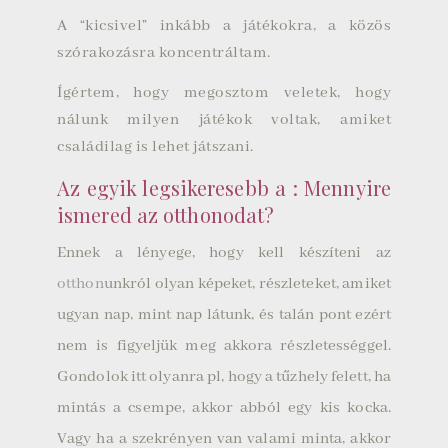
A “kicsivel” inkább a játékokra, a közös
szórakozásra koncentráltam.
Ígértem, hogy megosztom veletek, hogy
nálunk milyen játékok voltak, amiket
családilag is lehet játszani.
Az egyik legsikeresebb a : Mennyire
ismered az otthonodat?
Ennek a lényege, hogy kell készíteni az
otthon
unkról olyan képeket, részleteket, amiket
ugyan nap, mint nap látunk, és talán pont ezért
nem is figyeljük meg akkora részletességgel.
Gondolok itt olyanra pl, hogy a tűzhely felett, ha
mintás a csempe, akkor abból egy kis kocka.
Vagy ha a szekrényen van valami minta, akkor