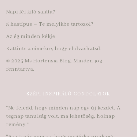
Napi fél kiló saláta?
5 hastípus – Te melyikbe tartozol?
Az ég minden kékje
Kattints a címekre, hogy elolvashatsd.
© 2025 Ms Hortensia Blog. Minden jog
fenntartva.
SZÉP, INSPIRÁLÓ GONDOLATOK
“Ne feledd, hogy minden nap egy új kezdet. A
tegnap tanulság volt, ma lehetőség, holnap
remény.”
“Az utazás nem az, hogy megérkezzünk egy