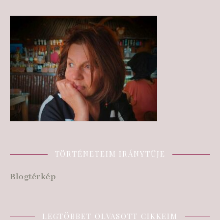
TÖRTÉNETEIM IRÁNYTŰJE
Blogtérkép
LEGTÖBBET OLVASOTT CIKKEIM