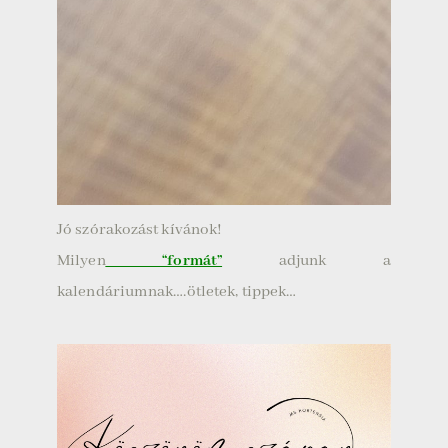
Jó szórakozást kívánok!
Milyen
“formát”
adjunk a
kalendáriumnak….ötletek, tippek…