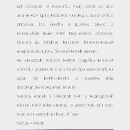
azt fotózzuk le közelről. Vagy lehet az álló
lámpa egy apró részlete, esetleg a falra vetülő
árnyéka. Ha kisebb a gyerek, akkor a
szobájában lehet apró részleteket lefotózni.
Miután az általam készített képrészleteket
megtalálták a fiúk, ők készítettek nekem.
Az elkészült fotókat kortól függően fellehet
tölteni a gyerek telójára vagy más eszközére, és
azzal jár körbe-körbe a lakásba, míg
mindegyiket meg nem találja.
Nálunk ennek a játéknak volt a legnagyobb
sikere, több alkalommal is játszottuk, sőt már
idénre is készült néhány új kép.
Néhány példa