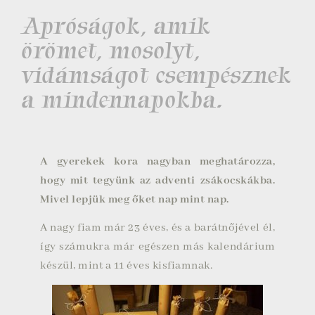
Apróságok, amik
örömet, mosolyt,
vidámságot csempésznek
a mindennapokba.
A gyerekek kora nagyban meghatározza,
hogy mit tegyünk az adventi zsákocskákba.
Mivel lepjük meg őket nap mint nap.
A nagy fiam már 23 éves, és a barátnőjével él,
így számukra már egészen más kalendárium
készül, mint a 11 éves kisfiamnak.