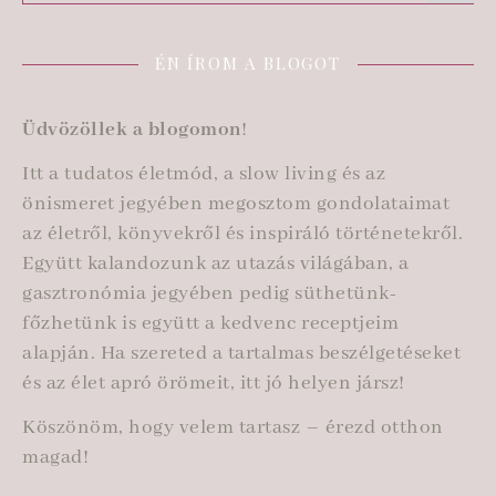
ÉN ÍROM A BLOGOT
Üdvözöllek a blogomon
!
Itt a tudatos életmód, a slow living és az
önismeret jegyében megosztom gondolataimat
az életről, könyvekről és inspiráló történetekről.
Együtt kalandozunk az utazás világában, a
gasztronómia jegyében pedig süthetünk-
főzhetünk is együtt a kedvenc receptjeim
alapján. Ha szereted a tartalmas beszélgetéseket
és az élet apró örömeit, itt jó helyen jársz!
Köszönöm, hogy velem tartasz – érezd otthon
magad!