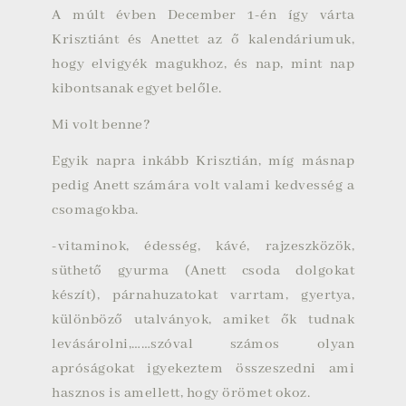
A múlt évben December 1-én így várta
Krisztiánt és Anettet az ő kalendáriumuk,
hogy elvigyék magukhoz, és nap, mint nap
kibontsanak egyet belőle.
Mi volt benne?
Egyik napra inkább Krisztián, míg másnap
pedig Anett számára volt valami kedvesség a
csomagokba.
-vitaminok, édesség, kávé, rajzeszközök,
süthető gyurma (Anett csoda dolgokat
készít), párnahuzatokat varrtam, gyertya,
különböző utalványok, amiket ők tudnak
levásárolni,……szóval számos olyan
apróságokat igyekeztem összeszedni ami
hasznos is amellett, hogy örömet okoz.