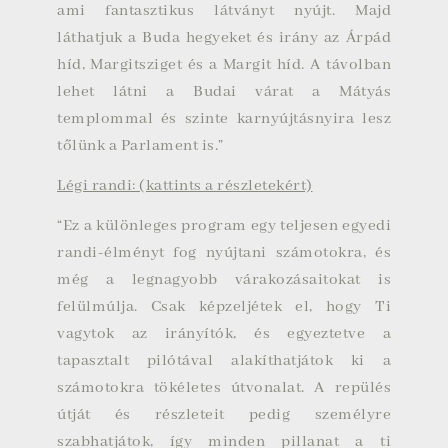
ami fantasztikus látványt nyújt. Majd
láthatjuk a Buda hegyeket és irány az Árpád
híd, Margitsziget és a Margit híd. A távolban
lehet látni a Budai várat a Mátyás
templommal és szinte karnyújtásnyira lesz
tőlünk a Parlament is.”
Légi randi: (kattints a részletekért)
“Ez a különleges program egy teljesen egyedi
randi-élményt fog nyújtani számotokra, és
még a legnagyobb várakozásaitokat is
felülmúlja. Csak képzeljétek el, hogy Ti
vagytok az irányítók, és egyeztetve a
tapasztalt pilótával alakíthatjátok ki a
számotokra tökéletes útvonalat. A repülés
útját és részleteit pedig személyre
szabhatjátok, így minden pillanat a ti