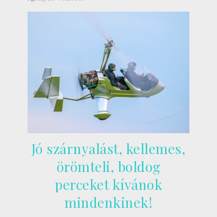
Jó szárnyalást, kellemes,
örömteli, boldog
perceket kívánok
mindenkinek!