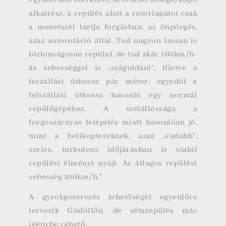
egyszerűbb szerkezet, kevesebb mozgó/kopó
alkatrész, a repülés alatt a rotorlapátot csak
a menetszél tartja forgásban, az önpörgés,
azaz autorotáció által. Tud nagyon lassan is
biztonságosan repülni, de tud akár 160km/h-
ás sebességgel is „száguldani”, illetve a
leszállási úthossz pár méter, egyedül a
felszállási úthossz hasonló egy normál
repülőgépéhez. A szélállóssága a
forgoszárnyas felépítés miatt hasonlóan jó,
mint a helikoptereknek, azaz „vadabb”,
szeles, turbulens időjárásban is stabil
repülési élményt nyújt. Az átlagos repülési
sebesség 100km/h.”
A gyrokpoterezés lehetőségét egyenlőre
tervezik Gödöllőn, de sétarepülés már
igénybe vehető.