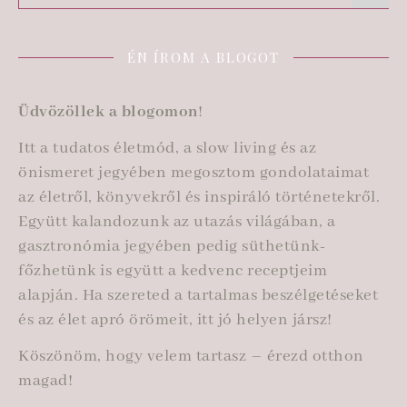
ÉN ÍROM A BLOGOT
Üdvözöllek a blogomon
!
Itt a tudatos életmód, a slow living és az
önismeret jegyében megosztom gondolataimat
az életről, könyvekről és inspiráló történetekről.
Együtt kalandozunk az utazás világában, a
gasztronómia jegyében pedig süthetünk-
főzhetünk is együtt a kedvenc receptjeim
alapján. Ha szereted a tartalmas beszélgetéseket
és az élet apró örömeit, itt jó helyen jársz!
Köszönöm, hogy velem tartasz – érezd otthon
magad!