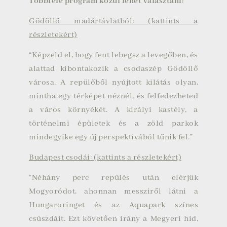
Többféle program közül lehet választani:
Gödöllő madártávlatból: (kattints a
részletekért)
“Képzeld el, hogy fent lebegsz a levegőben, és
alattad kibontakozik a csodaszép Gödöllő
városa. A repülőből nyújtott kilátás olyan,
mintha egy térképet néznél, és felfedezheted
a város környékét. A királyi kastély, a
történelmi épületek és a zöld parkok
mindegyike egy új perspektívából tűnik fel.”
Budapest csodái: (kattints a részletekért)
“Néhány perc repülés után elérjük
Mogyoródot, ahonnan messziről látni a
Hungaroringet és az Aquapark színes
csúszdáit. Ezt követően irány a Megyeri híd,