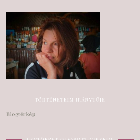
TÖRTÉNETEIM IRÁNYTŰJE
Blogtérkép
LEGTÖBBET OLVASOTT CIKKEIM