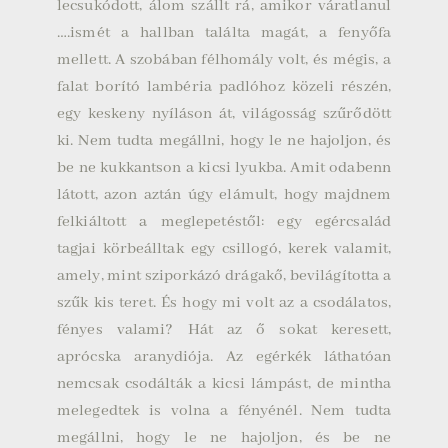
lecsukódott, álom szállt rá, amikor váratlanul
….ismét a hallban találta magát, a fenyőfa
mellett. A szobában félhomály volt, és mégis, a
falat borító lambéria padlóhoz közeli részén,
egy keskeny nyíláson át, világosság szűrődött
ki. Nem tudta megállni, hogy le ne hajoljon, és
be ne kukkantson a kicsi lyukba. Amit odabenn
látott, azon aztán úgy elámult, hogy majdnem
felkiáltott a meglepetéstől: egy egércsalád
tagjai körbeálltak egy csillogó, kerek valamit,
amely, mint sziporkázó drágakő, bevilágította a
szűk kis teret. És hogy mi volt az a csodálatos,
fényes valami? Hát az ő sokat keresett,
aprócska aranydiója. Az egérkék láthatóan
nemcsak csodálták a kicsi lámpást, de mintha
melegedtek is volna a fényénél.
Nem tudta
megállni, hogy le ne hajoljon, és be ne