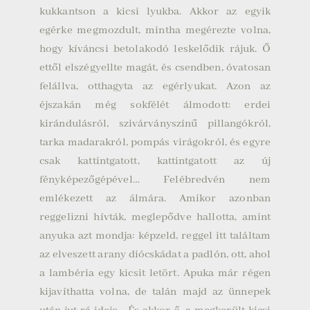
kukkantson a kicsi lyukba.
Akkor az egyik
egérke megmozdult, mintha megérezte volna,
hogy kíváncsi betolakodó leskelődik rájuk. Ő
ettől elszégyellte magát, és csendben, óvatosan
felállva, otthagyta az egérlyukat.
Azon az
éjszakán még sokfélét álmodott: erdei
kirándulásról, szivárványszínű pillangókról,
tarka madarakról, pompás virágokról, és egyre
csak kattintgatott, kattintgatott az új
fényképezőgépével…
Felébredvén nem
emlékezett az álmára. Amikor azonban
reggelizni hívták, meglepődve hallotta, amint
anyuka azt mondja: képzeld, reggel itt találtam
az elveszett arany diócskádat a padlón, ott, ahol
a lambéria egy kicsit letört. Apuka már régen
kijavíthatta volna, de talán majd az ünnepek