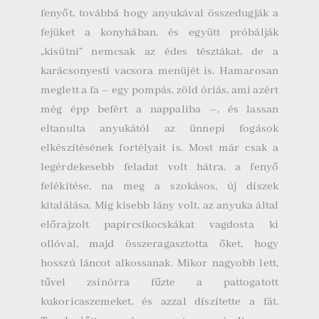
fenyőt, továbbá hogy anyukával összedugják a
fejüket a konyhában, és együtt próbálják
„kisütni” nemcsak az édes tésztákat, de a
karácsonyesti vacsora menüjét is.
Hamarosan
meglett a fa – egy pompás, zöld óriás, ami azért
még épp befért a nappaliba –, és lassan
eltanulta anyukától az ünnepi fogások
elkészítésének fortélyait is.
Most már csak a
legérdekesebb feladat volt hátra, a fenyő
felékítése, na meg a szokásos, új díszek
kitalálása. Míg kisebb lány volt, az anyuka által
előrajzolt papírcsíkocskákat vagdosta ki
ollóval, majd összeragasztotta őket, hogy
hosszú láncot alkossanak. Mikor nagyobb lett,
tűvel zsinórra fűzte a pattogatott
kukoricaszemeket, és azzal díszítette a fát.