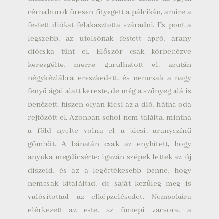
cérnahurok üresen fityegett a pálcikán, amire a
festett diókat felakasztotta száradni. És pont a
legszebb, az utolsónak festett apró, arany
diócska tűnt el. Először csak körbenézve
keresgélte, merre gurulhatott el, azután
négykézlábra ereszkedett, és nemcsak a nagy
fenyő ágai alatt kereste, de még a szőnyeg alá is
benézett, hiszen olyan kicsi az a dió, hátha oda
rejtőzött el. Azonban sehol nem találta, mintha
a föld nyelte volna el a kicsi, aranyszínű
gömböt.
A bánatán csak az enyhített, hogy
anyuka megdicsérte: igazán szépek lettek az új
díszeid, és az a legértékesebb benne, hogy
nemcsak kitaláltad, de saját kezűleg meg is
valósítottad az elképzelésedet.
Nemsokára
elérkezett az este, az ünnepi vacsora, a