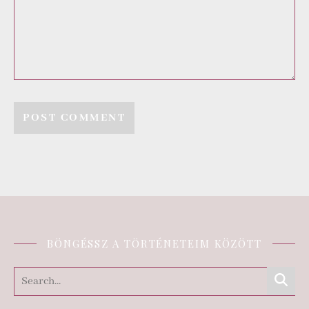
BÖNGÉSSZ A TÖRTÉNETEIM KÖZÖTT