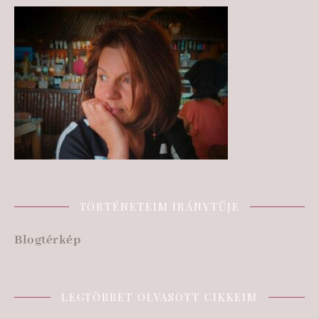
TÖRTÉNETEIM IRÁNYTŰJE
Blogtérkép
LEGTÖBBET OLVASOTT CIKKEIM