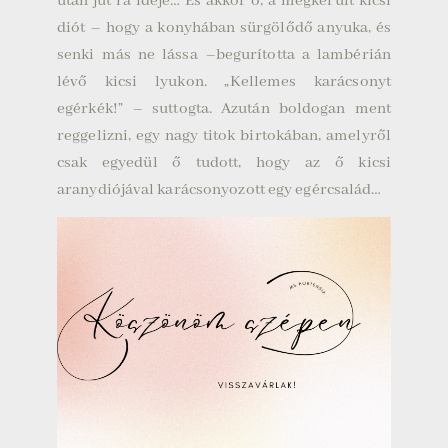
után jut rá ideje…
És akkor ő, a megkerült kicsi
diót – hogy a konyhában sürgölődő anyuka, és
senki más ne lássa –begurította a lambérián
lévő kicsi lyukon. „Kellemes karácsonyt
egérkék!” – suttogta. Azután boldogan ment
reggelizni, egy nagy titok birtokában, amelyről
csak egyedül ő tudott, hogy az ő kicsi
aranydiójával karácsonyozott egy egércsalád…