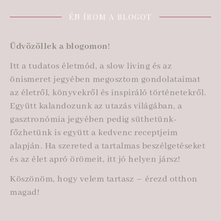
ÉN ÍROM A BLOGOT
Üdvözöllek a blogomon
!
Itt a tudatos életmód, a slow living és az
önismeret jegyében megosztom gondolataimat
az életről, könyvekről és inspiráló történetekről.
Együtt kalandozunk az utazás világában, a
gasztronómia jegyében pedig süthetünk-
főzhetünk is együtt a kedvenc receptjeim
alapján. Ha szereted a tartalmas beszélgetéseket
és az élet apró örömeit, itt jó helyen jársz!
Köszönöm, hogy velem tartasz – érezd otthon
magad!