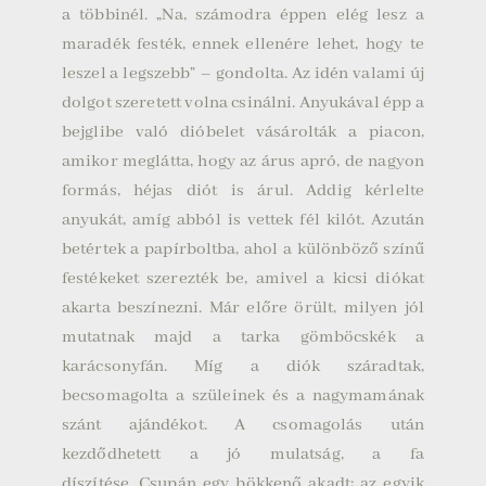
a többinél. „Na, számodra éppen elég lesz a
maradék festék, ennek ellenére lehet, hogy te
leszel a legszebb” – gondolta. Az idén valami új
dolgot szeretett volna csinálni. Anyukával épp a
bejglibe való dióbelet vásárolták a piacon,
amikor meglátta, hogy az árus apró, de nagyon
formás, héjas diót is árul. Addig kérlelte
anyukát, amíg abból is vettek fél kilót. Azután
betértek a papírboltba, ahol a különböző színű
festékeket szerezték be, amivel a kicsi diókat
akarta beszínezni. Már előre örült, milyen jól
mutatnak majd a tarka gömböcskék a
karácsonyfán.
Míg a diók száradtak,
becsomagolta a szüleinek és a nagymamának
szánt ajándékot. A csomagolás után
kezdődhetett a jó mulatság, a fa
díszítése.
Csupán egy bökkenő akadt: az egyik