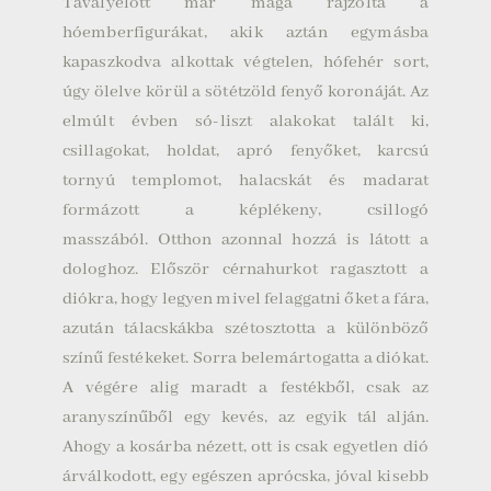
Tavalyelőtt már maga rajzolta a
hóemberfigurákat, akik aztán egymásba
kapaszkodva alkottak végtelen, hófehér sort,
úgy ölelve körül a sötétzöld fenyő koronáját. Az
elmúlt évben só-liszt alakokat talált ki,
csillagokat, holdat, apró fenyőket, karcsú
tornyú templomot, halacskát és madarat
formázott a képlékeny, csillogó
masszából.
Otthon azonnal hozzá is látott a
dologhoz. Először cérnahurkot ragasztott a
diókra, hogy legyen mivel felaggatni őket a fára,
azután tálacskákba szétosztotta a különböző
színű festékeket. Sorra belemártogatta a diókat.
A végére alig maradt a festékből, csak az
aranyszínűből egy kevés, az egyik tál alján.
Ahogy a kosárba nézett, ott is csak egyetlen dió
árválkodott, egy egészen aprócska, jóval kisebb