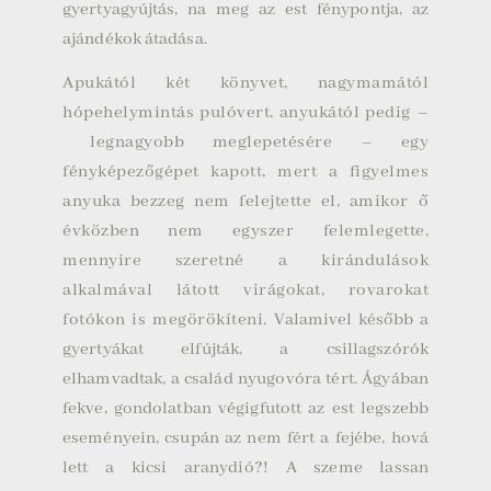
gyertyagyújtás, na meg az est fénypontja, az
ajándékok átadása.
Apukától két könyvet, nagymamától
hópehelymintás pulóvert, anyukától pedig –
legnagyobb meglepetésére – egy
fényképezőgépet kapott, mert a figyelmes
anyuka bezzeg nem felejtette el, amikor ő
évközben nem egyszer felemlegette,
mennyire szeretné a kirándulások
alkalmával látott virágokat, rovarokat
fotókon is megörökíteni.
Valamivel később a
gyertyákat elfújták, a csillagszórók
elhamvadtak, a család nyugovóra tért. Ágyában
fekve, gondolatban végigfutott az est legszebb
eseményein, csupán az nem fért a fejébe, hová
lett a kicsi aranydió?!
A szeme lassan