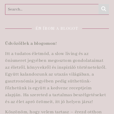
ÉN ÍROM A BLOGOT
Üdvözöllek a blogomon
!
Itt a tudatos életmód, a slow living és az
önismeret jegyében megosztom gondolataimat
az életről, könyvekről és inspiráló történetekről.
Együtt kalandozunk az utazás világában, a
gasztronómia jegyében pedig süthetünk-
főzhetünk is együtt a kedvenc receptjeim
alapján. Ha szereted a tartalmas beszélgetéseket
és az élet apró örömeit, itt jó helyen jársz!
Köszönöm, hogy velem tartasz – érezd otthon