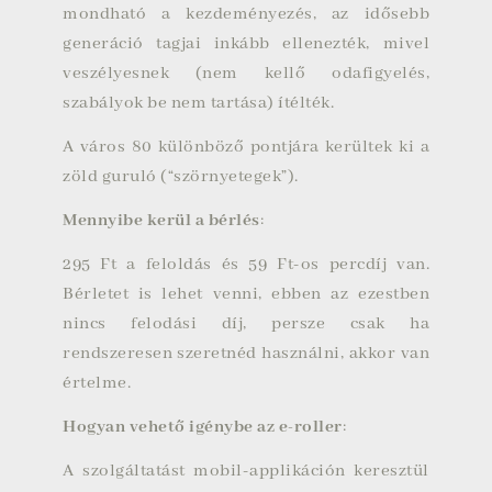
mondható a kezdeményezés, az idősebb
generáció tagjai inkább ellenezték, mivel
veszélyesnek (nem kellő odafigyelés,
szabályok be nem tartása) ítélték.
A város 80 különböző pontjára kerültek ki a
zöld guruló (“szörnyetegek”).
Mennyibe kerül a bérlés
:
295 Ft a feloldás és 59 Ft-os percdíj van.
Bérletet is lehet venni, ebben az ezestben
nincs felodási díj, persze csak ha
rendszeresen szeretnéd használni, akkor van
értelme.
Hogyan vehető igénybe az e-roller
:
A szolgáltatást mobil-applikáción keresztül