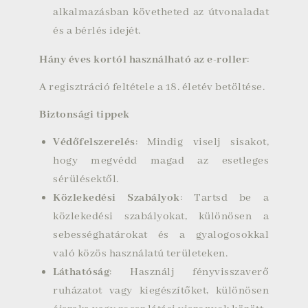
alkalmazásban követheted az útvonaladat
és a bérlés idejét.
Hány éves kortól használható az e-roller
:
A regisztráció feltétele a 18. életév betöltése.
Biztonsági tippek
Védőfelszerelés
: Mindig viselj sisakot,
hogy megvédd magad az esetleges
sérülésektől.
Közlekedési Szabályok
: Tartsd be a
közlekedési szabályokat, különösen a
sebességhatárokat és a gyalogosokkal
való közös használatú területeken.
Láthatóság
: Használj fényvisszaverő
ruházatot vagy kiegészítőket, különösen