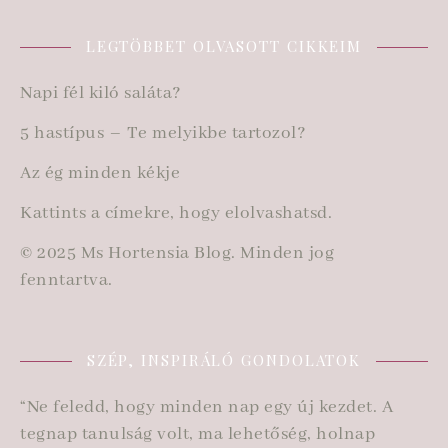
LEGTÖBBET OLVASOTT CIKKEIM
Napi fél kiló saláta?
5 hastípus – Te melyikbe tartozol?
Az ég minden kékje
Kattints a címekre, hogy elolvashatsd.
© 2025 Ms Hortensia Blog. Minden jog
fenntartva.
SZÉP, INSPIRÁLÓ GONDOLATOK
“Ne feledd, hogy minden nap egy új kezdet. A
tegnap tanulság volt, ma lehetőség, holnap