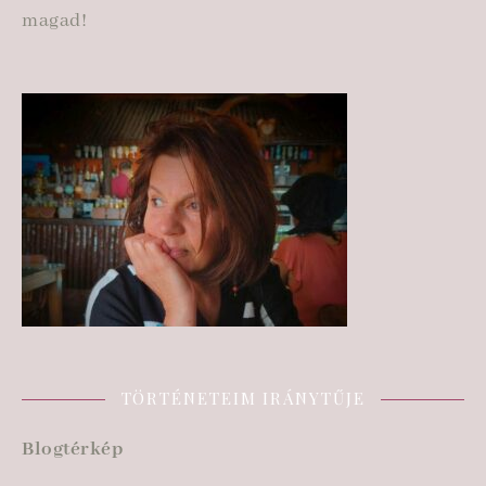
magad!
TÖRTÉNETEIM IRÁNYTŰJE
Blogtérkép