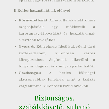
éjszaka vagy rossz látási viszonyok között.
E-Roller használatának előnyei
Környezetbarát
: Az e-rollerek elektromos
meghajtásúak, így csökkentik a
károsanyag-kibocsátást és hozzájárulnak
a tisztább levegőhöz.
Gyors és Kényelmes
: Ideálisak rövid távú
közlekedéshez, különösen városi
környezetben. Segítenek elkerülni a
forgalmi dugókat és könnyen parkolhatók.
Gazdaságos
: A bérlés költségei
alacsonyabbak lehetnek, mint a taxizás
vagy autózás, különösen rövid távokon.
Biztonságos,
szabálykövető, suhanó