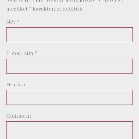
Az e-mail címet nem tesszük közzé.
A kötelező
mezőket
*
karakterrel jelöltük
Név
*
E-mail cím
*
Honlap
Comment