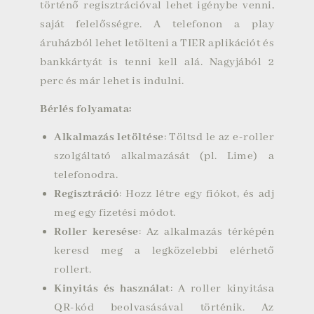
történő regisztrációval lehet igénybe venni,
saját felelősségre. A telefonon a play
áruházból lehet letölteni a TIER aplikációt és
bankkártyát is tenni kell alá. Nagyjából 2
perc és már lehet is indulni.
Bérlés folyamata:
Alkalmazás letöltése
: Töltsd le az e-roller
szolgáltató alkalmazását (pl. Lime) a
telefonodra.
Regisztráció
: Hozz létre egy fiókot, és adj
meg egy fizetési módot.
Roller keresése
: Az alkalmazás térképén
keresd meg a legközelebbi elérhető
rollert.
Kinyitás és használat
: A roller kinyitása
QR-kód beolvasásával történik. Az