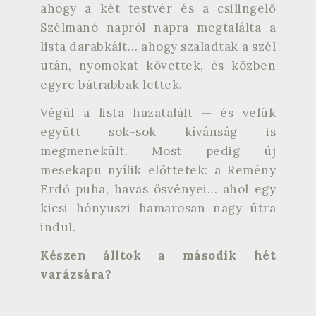
ahogy a két testvér és a csilingelő
Szélmanó napról napra megtalálta a
lista darabkáit… ahogy szaladtak a szél
után, nyomokat követtek, és közben
egyre bátrabbak lettek.
Végül a lista hazatalált — és velük
együtt sok-sok kívánság is
megmenekült. Most pedig új
mesekapu nyílik előttetek: a Remény
Erdő puha, havas ösvényei… ahol egy
kicsi hónyuszi hamarosan nagy útra
indul.
Készen álltok a második hét
varázsára?