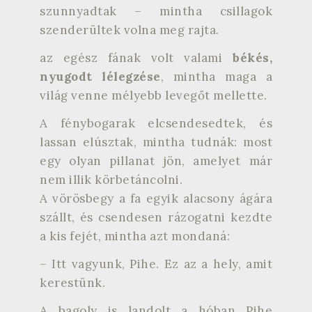
szunnyadtak – mintha csillagok
szenderültek volna meg rajta.
az egész fának volt valami
békés,
nyugodt lélegzése
, mintha maga a
világ venne mélyebb levegőt mellette.
A fénybogarak elcsendesedtek, és
lassan elúsztak, mintha tudnák: most
egy olyan pillanat jön, amelyet már
nem illik körbetáncolni.
A vörösbegy a fa egyik alacsony ágára
szállt, és csendesen rázogatni kezdte
a kis fejét, mintha azt mondaná:
– Itt vagyunk, Pihe. Ez az a hely, amit
kerestünk.
A bagoly is landolt a hóban Pihe