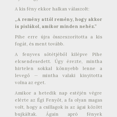
A kis fény ekkor halkan válaszolt:
„A remény attól remény, hogy akkor
is pislákol, amikor minden nehéz.”
Pihe erre újra összeszorította a kis
fogát, és ment tovább.
A fenyves sötétjéből kilépve Pihe
elcsendesedett. Úgy érezte, mintha
hirtelen sokkal könnyebb lenne a
levegő — mintha valaki kinyitotta
volna az eget.
Amikor a hetedik nap estéjén végre
elérte az Égi Fenyőt, a fa olyan magas
volt, hogy a csillagok is az ágai között
bujkáltak. Ágain apró fények