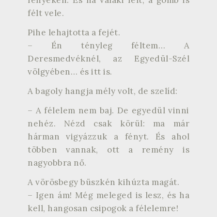
fényeken. És ha valaki félt, a gömb is
félt vele.
Pihe lehajtotta a fejét.
– Én tényleg féltem… A
Deresmedvéknél, az Egyedül-Szél
völgyében… és itt is.
A bagoly hangja mély volt, de szelíd:
– A félelem nem baj. De egyedül vinni
nehéz. Nézd csak körül: ma már
hárman vigyázzuk a fényt. És ahol
többen vannak, ott a remény is
nagyobbra nő.
A vörösbegy büszkén kihúzta magát.
– Igen ám! Még meleged is lesz, és ha
kell, hangosan csipogok a félelemre!