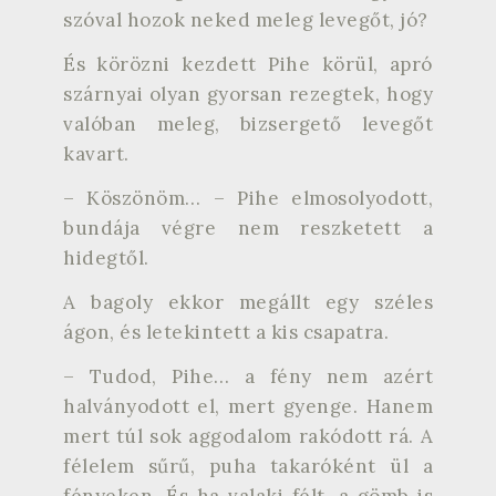
szóval hozok neked meleg levegőt, jó?
És körözni kezdett Pihe körül, apró
szárnyai olyan gyorsan rezegtek, hogy
valóban meleg, bizsergető levegőt
kavart.
– Köszönöm… – Pihe elmosolyodott,
bundája végre nem reszketett a
hidegtől.
A bagoly ekkor megállt egy széles
ágon, és letekintett a kis csapatra.
– Tudod, Pihe… a fény nem azért
halványodott el, mert gyenge. Hanem
mert túl sok aggodalom rakódott rá. A
félelem sűrű, puha takaróként ül a