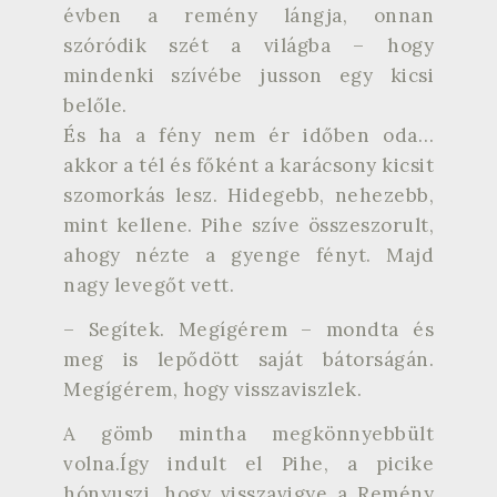
évben a remény lángja, onnan
szóródik szét a világba – hogy
mindenki szívébe jusson egy kicsi
belőle.
És ha a fény nem ér időben oda…
akkor a tél és főként a karácsony kicsit
szomorkás lesz. Hidegebb, nehezebb,
mint kellene. Pihe szíve összeszorult,
ahogy nézte a gyenge fényt. Majd
nagy levegőt vett.
– Segítek. Megígérem – mondta és
meg is lepődött saját bátorságán.
Megígérem, hogy visszaviszlek.
A gömb mintha megkönnyebbült
volna.Így indult el Pihe, a picike
hónyuszi, hogy visszavigye a Remény