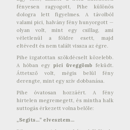
fényesen ragyogott, Pihe különös
dologra lett figyelmes. A távolból
valami pici, halvány fény hunyorgott —
olyan volt, mint egy csillag, ami
véletlenül a földre esett, majd
eltévedt és nem talált vissza az égre.
Pihe izgatottan szökdécselt közelebb.
A hóban egy
pici üveggömb
feküdt.
Áttetsző volt, mégis belül fény
derengte, mint egy szív dobbanása.
Pihe óvatosan hozzáért. A fény
hirtelen megremegett, és mintha halk
suttogás érkezett volna belőle:
„Segíts…” elvesztem…