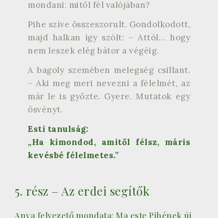
mondani: mitől fél valójában?
Pihe szíve összeszorult. Gondolkodott,
majd halkan így szólt: – Attól… hogy
nem leszek elég bátor a végéig.
A bagoly szemében melegség csillant.
– Aki meg meri nevezni a félelmét, az
már le is győzte. Gyere. Mutatok egy
ösvényt.
Esti tanulság:
„Ha kimondod, amitől félsz, máris
kevésbé félelmetes.”
5. rész – Az erdei segítők
Anya felvezető mondata: Ma este Pihének új