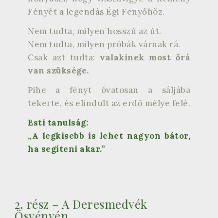
Fényét a legendás Égi Fenyőhöz.
Nem tudta, milyen hosszú az út.
Nem tudta, milyen próbák várnak rá.
Csak azt tudta:
valakinek most őrá
van szüksége.
Pihe a fényt óvatosan a sáljába
tekerte, és elindult az erdő mélye felé.
Esti tanulság:
„A legkisebb is lehet nagyon bátor,
ha segíteni akar.”
2. rész – A Deresmedvék
Ösvényén