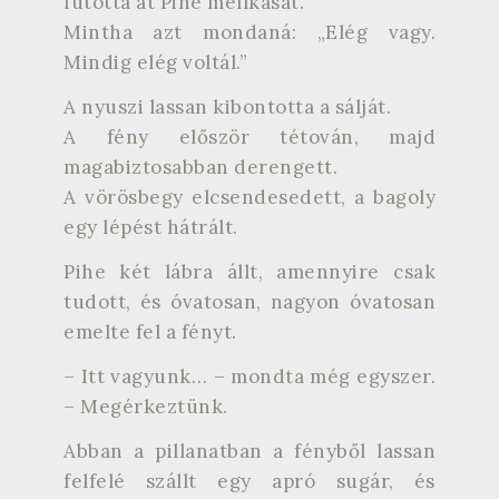
futotta át Pihe mellkasát.
Mintha azt mondaná: „Elég vagy.
Mindig elég voltál.”
A nyuszi lassan kibontotta a sálját.
A fény először tétován, majd
magabiztosabban derengett.
A vörösbegy elcsendesedett, a bagoly
egy lépést hátrált.
Pihe két lábra állt, amennyire csak
tudott, és óvatosan, nagyon óvatosan
emelte fel a fényt.
– Itt vagyunk… – mondta még egyszer.
– Megérkeztünk.
Abban a pillanatban a fényből lassan
felfelé szállt egy apró sugár, és