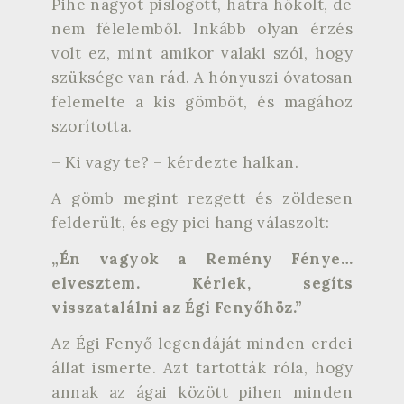
Pihe nagyot pislogott, hátra hőkölt, de
nem félelemből. Inkább olyan érzés
volt ez, mint amikor valaki szól, hogy
szüksége van rád. A hónyuszi óvatosan
felemelte a kis gömböt, és magához
szorította.
– Ki vagy te? – kérdezte halkan.
A gömb megint rezgett és zöldesen
felderült, és egy pici hang válaszolt:
„Én vagyok a Remény Fénye…
elvesztem. Kérlek, segíts
visszatalálni az Égi Fenyőhöz.”
Az Égi Fenyő legendáját minden erdei
állat ismerte. Azt tartották róla, hogy
annak az ágai között pihen minden