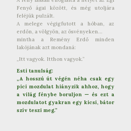
A fény lassan elfoglalta a helyét az Égi
Fenyő ágai között, és még utoljára
feléjük pulzált.
A melege végigfutott a hóban, az
erdőn, a völgyön, az ösvényeken…
mintha a Remény Erdő minden
lakójának azt mondaná:
„Itt vagyok. Itthon vagyok.”
Esti tanulság:
„A hosszú út végén néha csak egy
pici mozdulat hiányzik ahhoz, hogy
a világ fénybe boruljon — és ezt a
mozdulatot gyakran egy kicsi, bátor
szív teszi meg.”