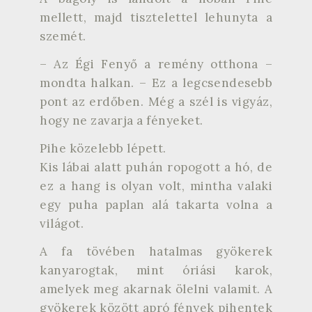
mellett, majd tisztelettel lehunyta a
szemét.
– Az Égi Fenyő a remény otthona –
mondta halkan. – Ez a legcsendesebb
pont az erdőben. Még a szél is vigyáz,
hogy ne zavarja a fényeket.
Pihe közelebb lépett.
Kis lábai alatt puhán ropogott a hó, de
ez a hang is olyan volt, mintha valaki
egy puha paplan alá takarta volna a
világot.
A fa tövében hatalmas gyökerek
kanyarogtak, mint óriási karok,
amelyek meg akarnak ölelni valamit. A
gyökerek között apró fények pihentek