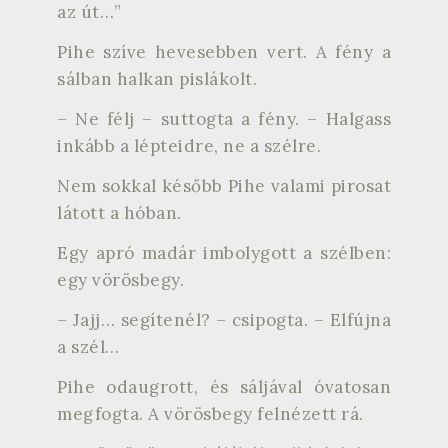
az út…”
Pihe szíve hevesebben vert. A fény a
sálban halkan pislákolt.
– Ne félj – suttogta a fény. – Halgass
inkább a lépteidre, ne a szélre.
Nem sokkal később Pihe valami pirosat
látott a hóban.
Egy apró madár imbolygott a szélben:
egy vörösbegy.
– Jajj… segítenél? – csipogta. – Elfújna
a szél…
Pihe odaugrott, és sáljával óvatosan
megfogta. A vörösbegy felnézett rá.