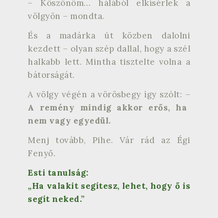
– Köszönöm… hálából elkísérlek a
völgyön – mondta.
És a madárka út közben dalolni
kezdett – olyan szép dallal, hogy a szél
halkabb lett. Mintha tisztelte volna a
bátorságát.
A völgy végén a vörösbegy így szólt: –
A remény mindig akkor erős, ha
nem vagy egyedül.
Menj tovább, Pihe. Vár rád az Égi
Fenyő.
Esti tanulság:
„Ha valakit segítesz, lehet, hogy ő is
segít neked.”