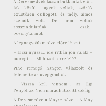
A Deresmedvék lassan bukkantak elő a
fák közül: nagyok voltak, szőrük
ezüstösen csillogott, és mély, álmos
szemük volt. De nem voltak
rosszindulatúak: csak…
bozonytalanok.
A legnagyobb medve előre lépett.
– Kicsi nyuszi… ide ritkán jön valaki –
morogta. – Mi hozott errefelé?
Pihe remegő hangon válaszolt és
felemelte az üveggömböt.
– Vissza kell vinnem… az Égi
Fenyőhöz. Nem maradhatok itt sokáig.
A Deresmedve a fényre nézett. A fény