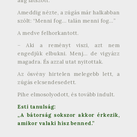
alig látszott.
Ameddig nézte, a zúgás már halkabban
szólt: “Menni fog… talán menni fog…”
A medve felhorkantott.
– Aki a reményt viszi, azt nem
engedjük elbukni. Menj… de vigyázz
magadra. És azzal utat nyitottak.
Az ösvény hirtelen melegebb lett, a
zúgás elcsendesedett.
Pihe elmosolyodott, és tovább indult.
Esti tanulság:
„A bátorság sokszor akkor érkezik,
amikor valaki hisz benned.”