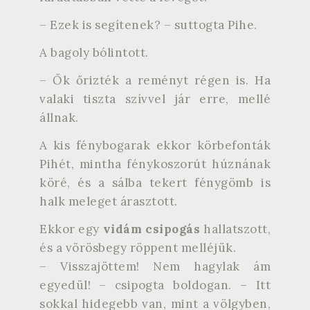
– Ezek is segítenek? – suttogta Pihe.
A bagoly bólintott.
– Ők őrizték a reményt régen is. Ha
valaki tiszta szívvel jár erre, mellé
állnak.
A kis fénybogarak ekkor körbefonták
Pihét, mintha fénykoszorút húznának
köré, és a sálba tekert fénygömb is
halk meleget árasztott.
Ekkor egy
vidám csipogás
hallatszott,
és a vörösbegy röppent melléjük.
– Visszajöttem! Nem hagylak ám
egyedül! – csipogta boldogan. – Itt
sokkal hidegebb van, mint a völgyben,