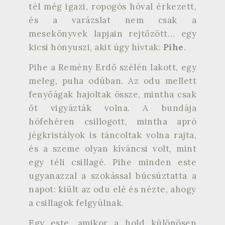
tél még igazi, ropogós hóval érkezett,
és a varázslat nem csak a
mesekönyvek lapjain rejtőzött… egy
kicsi hónyuszi, akit úgy hívtak:
Pihe
.
Pihe a Remény Erdő szélén lakott, egy
meleg, puha odúban. Az odu mellett
fenyőágak hajoltak össze, mintha csak
őt vigyázták volna. A bundája
hófehéren csillogott, mintha apró
jégkristályok is táncoltak volna rajta,
és a szeme olyan kíváncsi volt, mint
egy téli csillagé. Pihe minden este
ugyanazzal a szokással búcsúztatta a
napot: kiült az odu elé és nézte, ahogy
a csillagok felgyúlnak.
Egy este, amikor a hold különösen