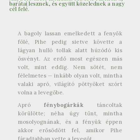
barátai lesznek, és együtt közelednek a nagy
cél felé.
A bagoly lassan emelkedett a fenyők
fölé, Pihe pedig sietve követte a
lágyan hulló tollak alatt húzódó kis
ösvényt. Az erdő most egészen más
volt, mint eddig. Nem sötét, nem
félelmetes — inkább olyan volt, mintha
valaki apró, világító pöttyöket szórt
volna a levegőbe.
Apró
fénybogárkák
táncoltak
körülötte; néha úgy tűnt, mintha
mosolyognának, és a fényük éppen
akkor erősödött fel, amikor Pihe
fáradtabban vette a levegőt.