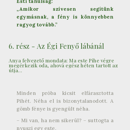
Esti tanulság:
„Amikor szívesen segítünk
egymásnak, a fény is könnyebben
ragyog tovább.”
6. rész - Az Égi Fenyő lábánál
Anya felvezető mondata: Ma este Pihe végre
megérkezik oda, ahová egész héten tartott az
útja…
Minden próba kicsit elfárasztotta
Pihét. Néha el is bizonytalanodott. A
gömb fénye is gyengült néha.
– Mi van, ha nem sikerül? – suttogta a
nyuszi egy este.