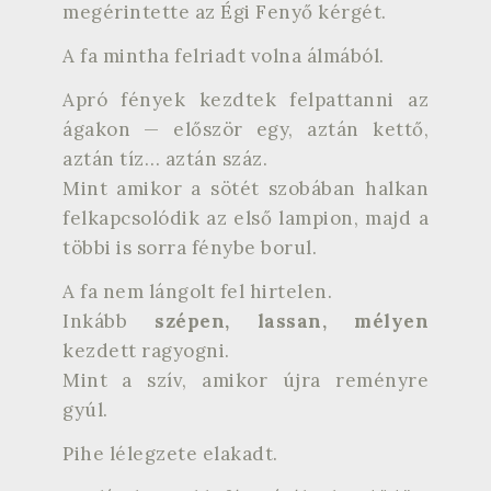
megérintette az Égi Fenyő kérgét.
A fa mintha felriadt volna álmából.
Apró fények kezdtek felpattanni az
ágakon — először egy, aztán kettő,
aztán tíz… aztán száz.
Mint amikor a sötét szobában halkan
felkapcsolódik az első lampion, majd a
többi is sorra fénybe borul.
A fa nem lángolt fel hirtelen.
Inkább
szépen, lassan, mélyen
kezdett ragyogni.
Mint a szív, amikor újra reményre
gyúl.
Pihe lélegzete elakadt.