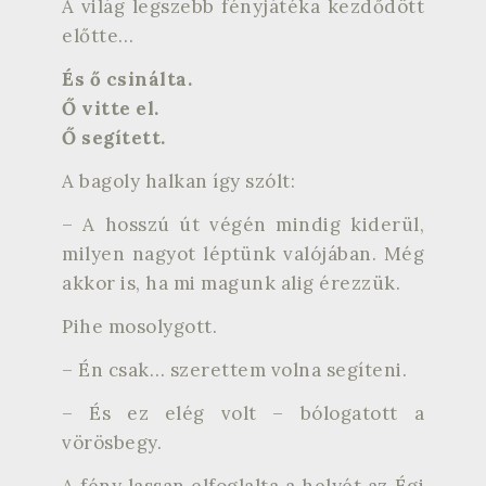
A világ legszebb fényjátéka kezdődött
előtte…
És ő csinálta.
Ő vitte el.
Ő segített.
A bagoly halkan így szólt:
– A hosszú út végén mindig kiderül,
milyen nagyot léptünk valójában. Még
akkor is, ha mi magunk alig érezzük.
Pihe mosolygott.
– Én csak… szerettem volna segíteni.
– És ez elég volt – bólogatott a
vörösbegy.