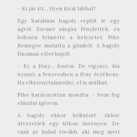
– Ki jár itt… ilyen kicsi lábbal?
Egy hatalmas bagoly repült le egy
ágról. Szemei sárgán fénylettek, és
bölcsen felmérte a helyzetet. Pihe
Remegve mutatta a gömböt. A bagoly
finoman előrehajolt.
– Ez a fény… fontos. De vigyázz, kis
nyuszi: a fenyvesben a fény érzékeny.
Ha elbizonytalanodsz, el is múlhat.
Pihe határozottan mondta: – Nem fog
elmúlni ígérem.
A bagoly ekkor bólintott. Akkor
átvezetlek egy titkos ösvényen. De
csak az halad tovább, aki meg meri