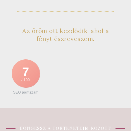
Az öröm ott kezdődik, ahol a
fényt észreveszem.
7
/ 100
SEO pontszám
BÖNGÉSSZ A TÖRTÉNETEIM KÖZÖTT