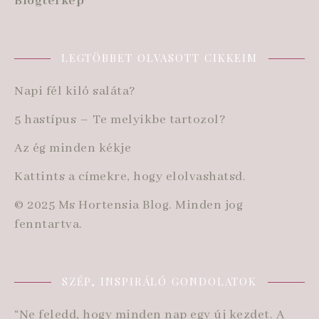
Blogtérkép
LEGTÖBBET OLVASOTT CIKKEIM
Napi fél kiló saláta?
5 hastípus – Te melyikbe tartozol?
Az ég minden kékje
Kattints a címekre, hogy elolvashatsd.
© 2025 Ms Hortensia Blog. Minden jog
fenntartva.
SZÉP, INSPIRÁLÓ GONDOLATOK
“Ne feledd, hogy minden nap egy új kezdet. A