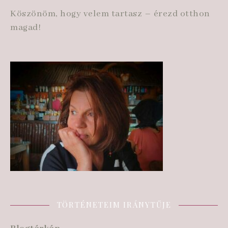
Köszönöm, hogy velem tartasz – érezd otthon
magad!
TÖRTÉNETEIM IRÁNYTŰJE