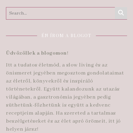
ÉN ÍROM A BLOGOT
Üdvözöllek a blogomon
!
Itt a tudatos életmód, a slow living és az
önismeret jegyében megosztom gondolataimat
az életről, könyvekről és inspiráló
történetekről. Együtt kalandozunk az utazás
világában, a gasztronómia jegyében pedig
süthetünk-főzhetünk is együtt a kedvenc
receptjeim alapján. Ha szereted a tartalmas
beszélgetéseket és az élet apró örömeit, itt jó
helyen jársz!