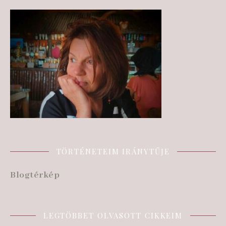
TÖRTÉNETEIM IRÁNYTŰJE
Blogtérkép
LEGTÖBBET OLVASOTT CIKKEIM