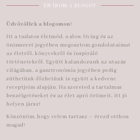
ÉN ÍROM A BLOGOT
Üdvözöllek a blogomon
!
Itt a tudatos életmód, a slow living és az
önismeret jegyében megosztom gondolataimat
az életről, könyvekről és inspiráló
történetekről. Együtt kalandozunk az utazás
világában, a gasztronómia jegyében pedig
süthetünk-főzhetünk is együtt a kedvenc
receptjeim alapján. Ha szereted a tartalmas
beszélgetéseket és az élet apró örömeit, itt jó
helyen jársz!
Köszönöm, hogy velem tartasz – érezd otthon
magad!