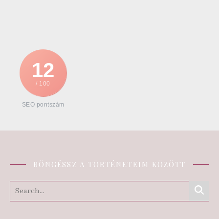
12
/ 100
SEO pontszám
BÖNGÉSSZ A TÖRTÉNETEIM KÖZÖTT